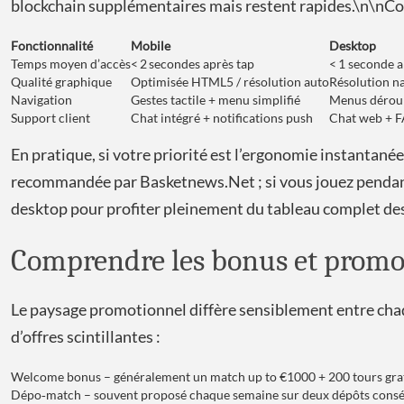
blockchain supplémentaires mais restent rapides.\n\nC
Fonctionnalité
Mobile
Desktop
Temps moyen d’accès
< 2 secondes après tap
< 1 seconde a
Qualité graphique
Optimisée HTML5 / résolution auto
Résolution na
Navigation
Gestes tactile + menu simplifié
Menus déroul
Support client
Chat intégré + notifications push
Chat web + 
En pratique, si votre priorité est l’ergonomie instantané
recommandée par Basketnews.Net ; si vous jouez pendant p
desktop pour profiter pleinement du tableau complet des
Comprendre les bonus et promot
Le paysage promotionnel diffère sensiblement entre chaq
d’offres scintillantes :
Welcome bonus – généralement un match up to €1000 + 200 tours gra
Dépo‑match – souvent proposé chaque semaine sur deux dépôts consécu