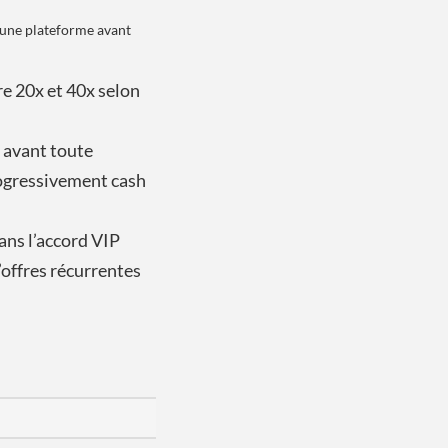
 une plateforme avant
re 20x et 40x selon
é avant toute
ogressivement cash
ans l’accord VIP
’offres récurrentes