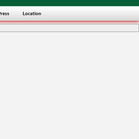
Press
Location