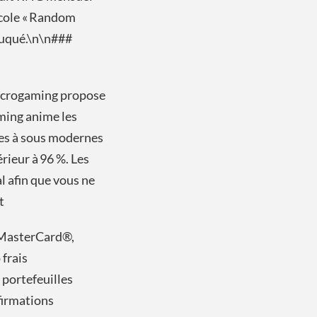
ocole « Random
truqué.\n\n###
icrogaming propose
aming anime les
nes à sous modernes
rieur à 96 %. Les
l afin que vous ne
t
a/MasterCard®,
 frais
 portefeuilles
firmations