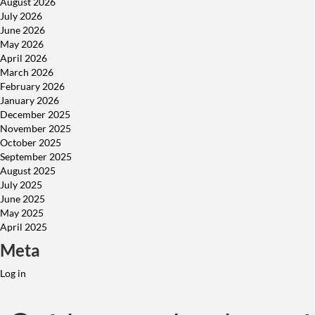
August 2026
July 2026
June 2026
May 2026
April 2026
March 2026
February 2026
January 2026
December 2025
November 2025
October 2025
September 2025
August 2025
July 2025
June 2025
May 2025
April 2025
Meta
Log in