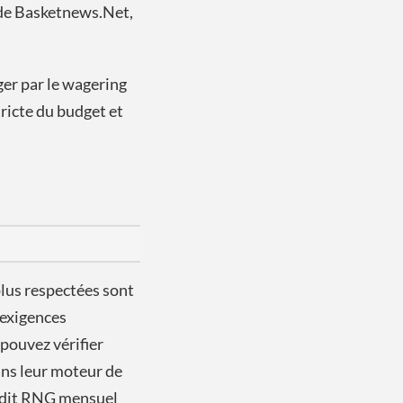
 de Basketnews.Net,
ger par le wagering
tricte du budget et
 plus respectées sont
exigences
 pouvez vérifier
dans leur moteur de
audit RNG mensuel