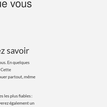
ue vous
z savoir
sous. En quelques
! Cette
jouer partout, même
 les plus fiables :
uverez également un