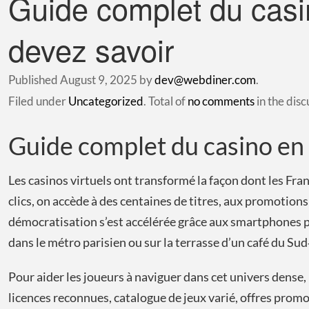
Guide complet du casi
devez savoir
Published
August 9, 2025
by
dev@webdiner.com
.
Filed under
Uncategorized
. Total of
no comments
in the disc
Guide complet du casino en 
Les casinos virtuels ont transformé la façon dont les Fr
clics, on accède à des centaines de titres, aux promotions
démocratisation s’est accélérée grâce aux smartphones 
dans le métro parisien ou sur la terrasse d’un café du Su
Pour aider les joueurs à naviguer dans cet univers dense, 
licences reconnues, catalogue de jeux varié, offres promo