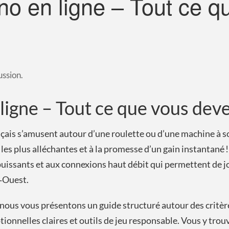
no en ligne – Tout ce q
ussion.
ligne – Tout ce que vous deve
ançais s’amusent autour d’une roulette ou d’une machine à 
 les plus alléchantes et à la promesse d’un gain instantané 
puissants et aux connexions haut débit qui permettent de 
d‑Ouest.
nous vous présentons un guide structuré autour des critères
tionnelles claires et outils de jeu responsable. Vous y tro