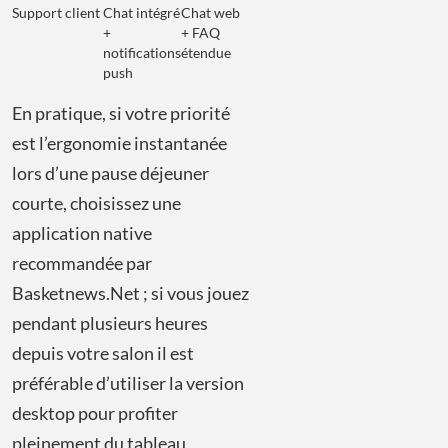
Support client
Chat intégré
Chat web
+
+ FAQ
notifications
étendue
push
En pratique, si votre priorité
est l’ergonomie instantanée
lors d’une pause déjeuner
courte, choisissez une
application native
recommandée par
Basketnews.Net ; si vous jouez
pendant plusieurs heures
depuis votre salon il est
préférable d’utiliser la version
desktop pour profiter
pleinement du tableau