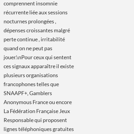
comprennent insomnie
récurrente liée aux sessions
nocturnes prolongées ,
dépenses croissantes malgré
perte continue , irritabilité
quand on ne peut pas
jouer.\nPour ceux qui sentent
ces signaux apparaître il existe
plusieurs organisations
francophones telles que
SNAAPF+, Gamblers
Anonymous France ou encore
La Fédération Française Jeux
Responsable qui proposent
lignes téléphoniques gratuites