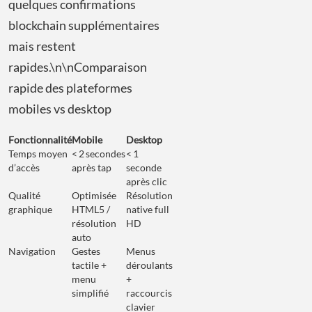
quelques confirmations
blockchain supplémentaires
mais restent
rapides.\n\nComparaison
rapide des plateformes
mobiles vs desktop
Fonctionnalité
Mobile
Desktop
Temps moyen
< 2 secondes
< 1
d’accès
après tap
seconde
après clic
Qualité
Optimisée
Résolution
graphique
HTML5 /
native full
résolution
HD
auto
Navigation
Gestes
Menus
tactile +
déroulants
menu
+
simplifié
raccourcis
clavier