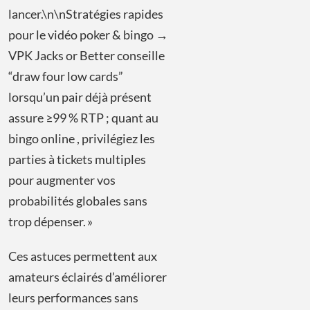
lancer.\n\nStratégies rapides
pour le vidéo poker & bingo →
VPK Jacks or Better conseille
“draw four low cards”
lorsqu’un pair déjà présent
assure ≥99 % RTP ; quant au
bingo online , privilégiez les
parties à tickets multiples
pour augmenter vos
probabilités globales sans
trop dépenser. »
Ces astuces permettent aux
amateurs éclairés d’améliorer
leurs performances sans