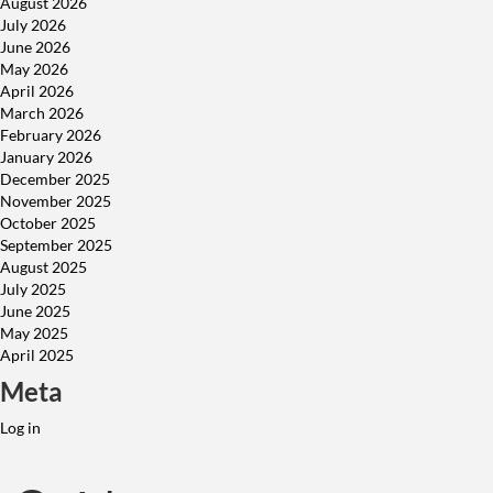
August 2026
July 2026
June 2026
May 2026
April 2026
March 2026
February 2026
January 2026
December 2025
November 2025
October 2025
September 2025
August 2025
July 2025
June 2025
May 2025
April 2025
Meta
Log in