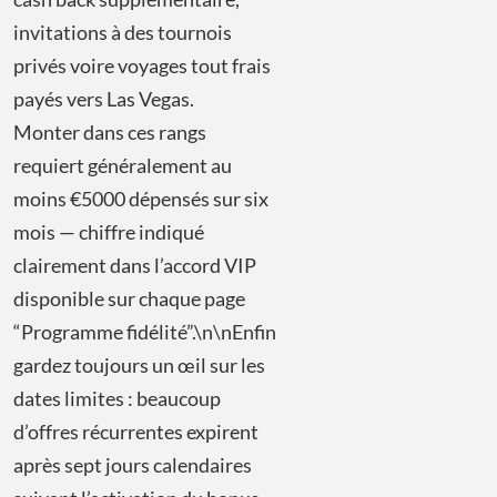
invitations à des tournois
privés voire voyages tout frais
payés vers Las Vegas.
Monter dans ces rangs
requiert généralement au
moins €5000 dépensés sur six
mois — chiffre indiqué
clairement dans l’accord VIP
disponible sur chaque page
“Programme fidélité”.\n\nEnfin
gardez toujours un œil sur les
dates limites : beaucoup
d’offres récurrentes expirent
après sept jours calendaires