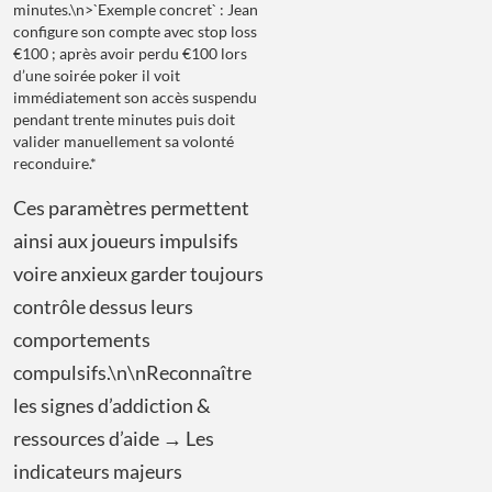
minutes.\n>`Exemple concret` : Jean
configure son compte avec stop loss
€100 ; après avoir perdu €100 lors
d’une soirée poker il voit
immédiatement son accès suspendu
pendant trente minutes puis doit
valider manuellement sa volonté
reconduire.*
Ces paramètres permettent
ainsi aux joueurs impulsifs
voire anxieux garder toujours
contrôle dessus leurs
comportements
compulsifs.\n\nReconnaître
les signes d’addiction &
ressources d’aide → Les
indicateurs majeurs