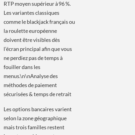
RTP moyen supérieur à 96 %.
Les variantes classiques
comme le blackjack français ou
la roulette européenne
doivent être visibles dès
l’écran principal afin que vous
ne perdiez pas de temps à
fouiller dans les
menus.\n\nAnalyse des
méthodes de paiement
sécurisées & temps de retrait
Les options bancaires varient
selon la zone géographique
mais trois familles restent