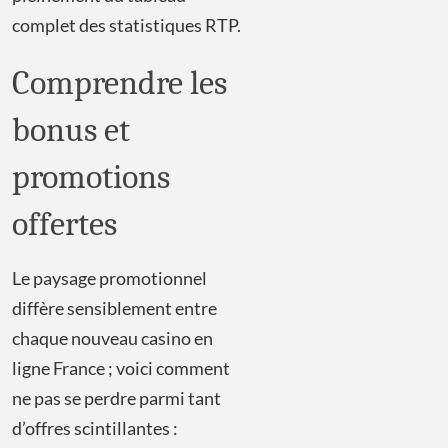
complet des statistiques RTP.
Comprendre les
bonus et
promotions
offertes
Le paysage promotionnel
diffère sensiblement entre
chaque nouveau casino en
ligne France ; voici comment
ne pas se perdre parmi tant
d’offres scintillantes :