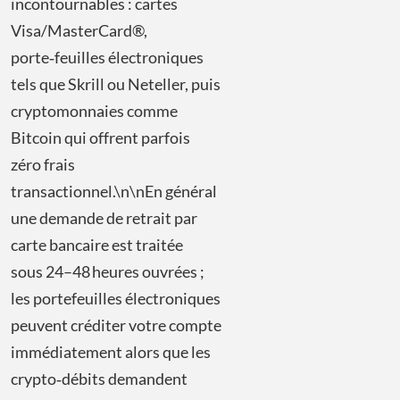
incontournables : cartes
Visa/MasterCard®,
porte‑feuilles électroniques
tels que Skrill ou Neteller, puis
cryptomonnaies comme
Bitcoin qui offrent parfois
zéro frais
transactionnel.\n\nEn général
une demande de retrait par
carte bancaire est traitée
sous 24–48 heures ouvrées ;
les portefeuilles électroniques
peuvent créditer votre compte
immédiatement alors que les
crypto‑débits demandent