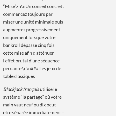
“Mise”.\n\nUn conseil concret :
commencez toujours par
miser une unité minimale puis
augmentez progressivement
uniquement lorsque votre
bankroll dépasse cinq fois
cette mise afin d’atténuer
l’effet brutal d’une séquence
perdante.\n\n### Les jeux de
table classiques
Blackjack français
utilise le
système “la partage” où votre
main vaut neuf ou dix peut
être séparée immédiatement –