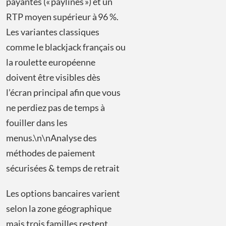
payantes (« paylines ») et un
RTP moyen supérieur à 96 %.
Les variantes classiques
comme le blackjack français ou
la roulette européenne
doivent être visibles dès
l’écran principal afin que vous
ne perdiez pas de temps à
fouiller dans les
menus.\n\nAnalyse des
méthodes de paiement
sécurisées & temps de retrait
Les options bancaires varient
selon la zone géographique
mais trois familles restent