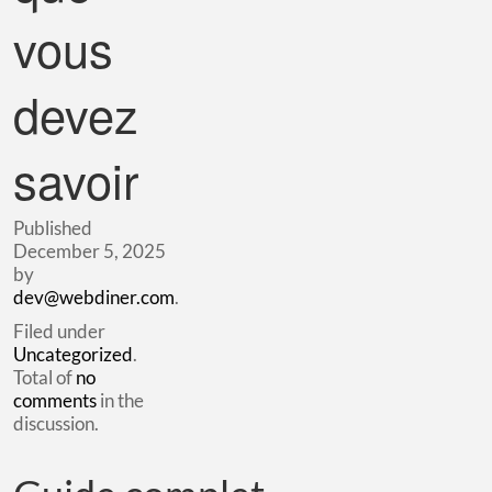
vous
devez
savoir
Published
December 5, 2025
by
dev@webdiner.com
.
Filed under
Uncategorized
.
Total of
no
comments
in the
discussion.