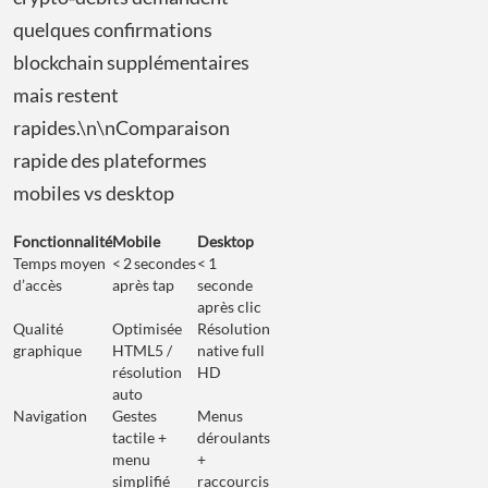
quelques confirmations
blockchain supplémentaires
mais restent
rapides.\n\nComparaison
rapide des plateformes
mobiles vs desktop
Fonctionnalité
Mobile
Desktop
Temps moyen
< 2 secondes
< 1
d’accès
après tap
seconde
après clic
Qualité
Optimisée
Résolution
graphique
HTML5 /
native full
résolution
HD
auto
Navigation
Gestes
Menus
tactile +
déroulants
menu
+
simplifié
raccourcis