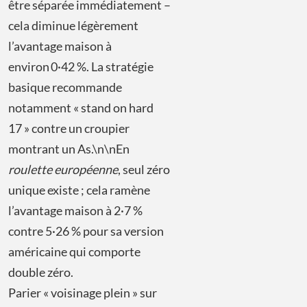
être séparée immédiatement –
cela diminue légèrement
l’avantage maison à
environ 0·42 %. La stratégie
basique recommande
notamment « stand on hard
17 » contre un croupier
montrant un As.\n\nEn
roulette européenne
, seul zéro
unique existe ; cela ramène
l’avantage maison à 2·7 %
contre 5·26 % pour sa version
américaine qui comporte
double zéro.
Parier « voisinage plein » sur