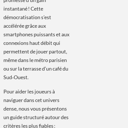
promesse d’un gain
instantané ! Cette
démocratisation s’est
accélérée grâce aux
smartphones puissants et aux
connexions haut débit qui
permettent de jouer partout,
même dans le métro parisien
ou sur la terrasse d’un café du
Sud‑Ouest.
Pour aider les joueurs à
naviguer dans cet univers
dense, nous vous présentons
un guide structuré autour des
critères les plus fiables :