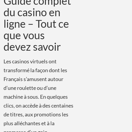
Guide complet
du casino en
ligne – Tout ce
que vous
devez savoir
Les casinos virtuels ont
transformé la façon dont les
Français s’amusent autour
d’une roulette ou d’une
machine à sous. En quelques
clics, on accède à des centaines
de titres, aux promotions les
plus alléchantes et à la