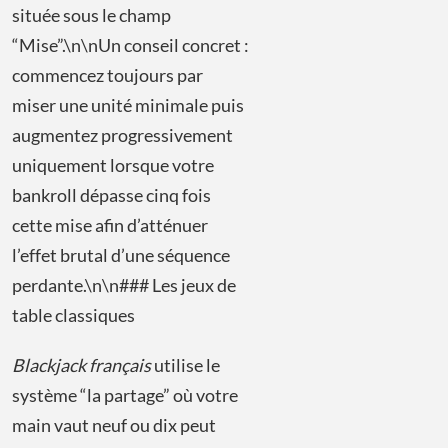
située sous le champ
“Mise”.\n\nUn conseil concret :
commencez toujours par
miser une unité minimale puis
augmentez progressivement
uniquement lorsque votre
bankroll dépasse cinq fois
cette mise afin d’atténuer
l’effet brutal d’une séquence
perdante.\n\n### Les jeux de
table classiques
Blackjack français
utilise le
système “la partage” où votre
main vaut neuf ou dix peut