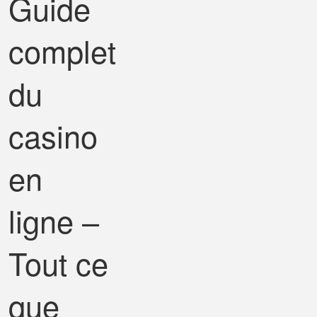
Guide
complet
du
casino
en
ligne –
Tout ce
que