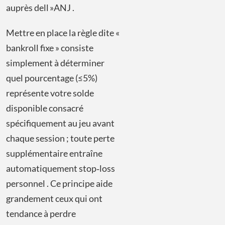
auprès dell »ANJ .
Mettre en place la règle dite «
bankroll fixe » consiste
simplement à déterminer
quel pourcentage (≤5%)
représente votre solde
disponible consacré
spécifiquement au jeu avant
chaque session ; toute perte
supplémentaire entraîne
automatiquement stop‑loss
personnel . Ce principe aide
grandement ceux qui ont
tendance à perdre