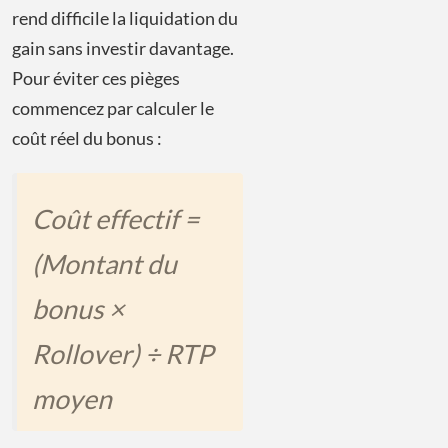
rend difficile la liquidation du
gain sans investir davantage.
Pour éviter ces pièges
commencez par calculer le
coût réel du bonus :
Coût effectif =
(Montant du
bonus ×
Rollover) ÷ RTP
moyen