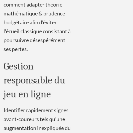
comment adapter théorie
mathématique & prudence
budgétaire afin d’éviter
l’écueil classique consistant à
poursuivre désespérément
ses pertes.
Gestion
responsable du
jeu en ligne
Identifier rapidement signes
avant-coureurs tels qu’une
augmentation inexpliquée du