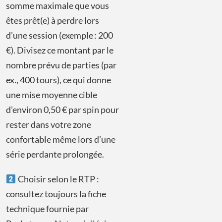
somme maximale que vous
êtes prêt(e) à perdre lors
d’une session (exemple : 200
€). Divisez ce montant par le
nombre prévu de parties (par
ex., 400 tours), ce qui donne
une mise moyenne cible
d’environ 0,50 € par spin pour
rester dans votre zone
confortable même lors d’une
série perdante prolongée.
Choisir selon le RTP :
consultez toujours la fiche
technique fournie par