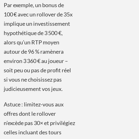
Par exemple, un bonus de
100 € avec un rollover de 35x
implique un investissement
hypothétique de 3 500 €,
alors qu’un RTP moyen
autour de 96 % ramènera
environ 3 360 € au joueur –
soit peu ou pas de profit réel
si vous ne choisissez pas
judicieusement vos jeux.
Astuce : limitez-vous aux
offres dont le rollover
n’excède pas 30× et privilégiez
celles incluant des tours