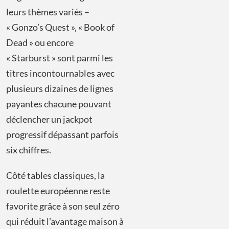
leurs thèmes variés –
« Gonzo’s Quest », « Book of
Dead » ou encore
« Starburst » sont parmi les
titres incontournables avec
plusieurs dizaines de lignes
payantes chacune pouvant
déclencher un jackpot
progressif dépassant parfois
six chiffres.
Côté tables classiques, la
roulette européenne reste
favorite grâce à son seul zéro
qui réduit l’avantage maison à