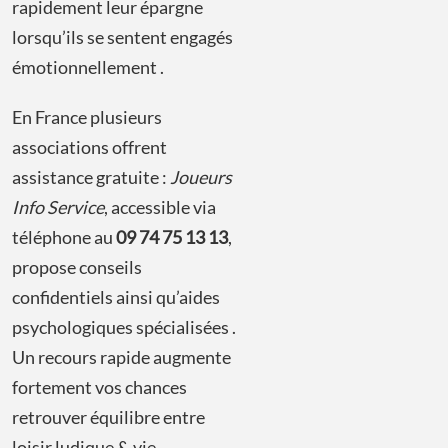
rapidement leur épargne
lorsqu’ils se sentent engagés
émotionnellement .
En France plusieurs
associations offrent
assistance gratuite :
Joueurs
Info Service
, accessible via
téléphone au
09 74 75 13 13
,
propose conseils
confidentiels ainsi qu’aides
psychologiques spécialisées .
Un recours rapide augmente
fortement vos chances
retrouver équilibre entre
loisir ludique & vie