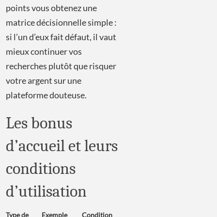
points vous obtenez une
matrice décisionnelle simple :
si l’un d’eux fait défaut, il vaut
mieux continuer vos
recherches plutôt que risquer
votre argent sur une
plateforme douteuse.
Les bonus
d’accueil et leurs
conditions
d’utilisation
Type de
Exemple
Condition