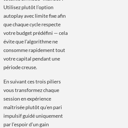
Utilisez plutôt l’option
autoplay avec limite fixe afin
que chaque cycle respecte
votre budget prédéfini — cela
évite que l’algorithme ne
consomme rapidement tout
votre capital pendant une
période creuse.
En suivant ces trois piliers
vous transformez chaque
session en expérience
maîtrisée plutôt qu’en pari
impulsif guidé uniquement
par l’espoir d’un gain