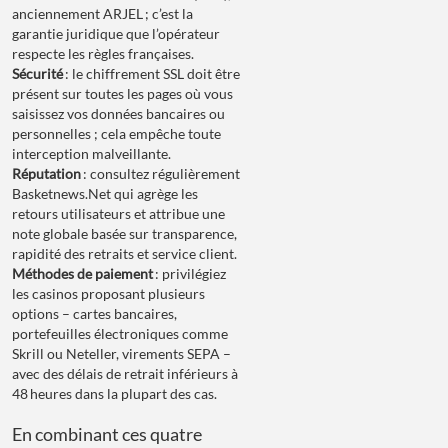
anciennement ARJEL ; c’est la
garantie juridique que l’opérateur
respecte les règles françaises.
Sécurité
: le chiffrement SSL doit être
présent sur toutes les pages où vous
saisissez vos données bancaires ou
personnelles ; cela empêche toute
interception malveillante.
Réputation
: consultez régulièrement
Basketnews.Net qui agrège les
retours utilisateurs et attribue une
note globale basée sur transparence,
rapidité des retraits et service client.
Méthodes de paiement
: privilégiez
les casinos proposant plusieurs
options – cartes bancaires,
portefeuilles électroniques comme
Skrill ou Neteller, virements SEPA –
avec des délais de retrait inférieurs à
48 heures dans la plupart des cas.
En combinant ces quatre