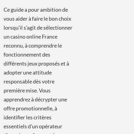
Ce guide a pour ambition de
vous aider à faire le bon choix
lorsqu’il s’agit de sélectionner
un casino online France
reconnu, à comprendre le
fonctionnement des
différents jeux proposés et à
adopter une attitude
responsable dès votre
première mise. Vous
apprendrez à décrypter une
offre promotionnelle, à
identifier les critères
essentiels d’un opérateur