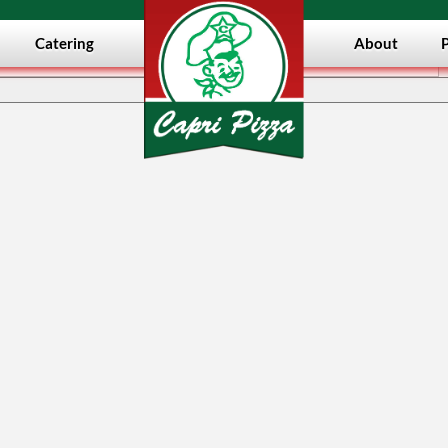
Catering
About