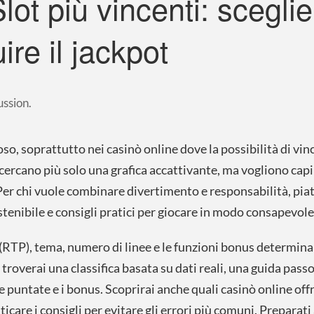
lot più vincenti: sceglier
ire il jackpot
ussion.
loso, soprattutto nei casinò online dove la possibilità di vi
n cercano più solo una grafica accattivante, ma vogliono cap
. Per chi vuole combinare divertimento e responsabilità, p
tenibile e consigli pratici per giocare in modo consapevole
yer (RTP), tema, numero di linee e le funzioni bonus determi
 troverai una classifica basata su dati reali, una guida pas
 le puntate e i bonus. Scoprirai anche quali casinò online off
icare i consigli per evitare gli errori più comuni. Preparati 