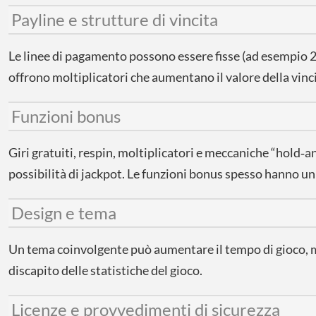
Payline e strutture di vincita
Le linee di pagamento possono essere fisse (ad esempio 20
offrono moltiplicatori che aumentano il valore della vinci
Funzioni bonus
Giri gratuiti, respin, moltiplicatori e meccaniche “hold‑a
possibilità di jackpot. Le funzioni bonus spesso hanno un 
Design e tema
Un tema coinvolgente può aumentare il tempo di gioco, ma
discapito delle statistiche del gioco.
Licenze e provvedimenti di sicurezza