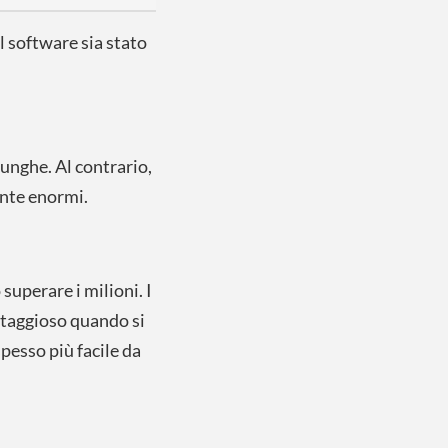
 software sia stato
lunghe. Al contrario,
ente enormi.
superare i milioni. I
ntaggioso quando si
spesso più facile da