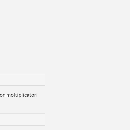
con moltiplicatori