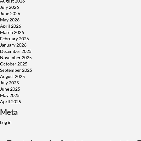
August 2026
July 2026
June 2026
May 2026
April 2026
March 2026
February 2026
January 2026
December 2025
November 2025
October 2025
September 2025
August 2025
July 2025
June 2025
May 2025
April 2025
Meta
Log in