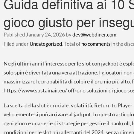
Guida definitiva ai 10 S
gioco giusto per insegu
Published
January 24, 2026
by
dev@webdiner.com
.
Filed under
Uncategorized
. Total of
no comments
in the disc
Negli ultimi anni l’interesse per le slot con jackpot è esp
solo spin è diventata una vera attrazione. I giocatori no
massimizzare le probabilità di colpire il premio più alto
https://www.sustainair.eu/ offrono soluzioni di gioco sos
La scelta della slot è cruciale: volatilità, Return to Pla
velocemente si può arrivare al jackpot. In questo articolo
ogni gioco e una serie di strategie per gestire il bankroll,
condizioni per le slot più allettanti del 2024, senza diment