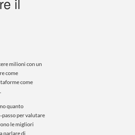
e il
ncere milioni con un
ire come
iattaforme come
.
nano quanto
so‑passo per valutare
rono le migliori
a parlare di