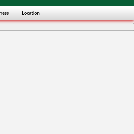
Press
Location