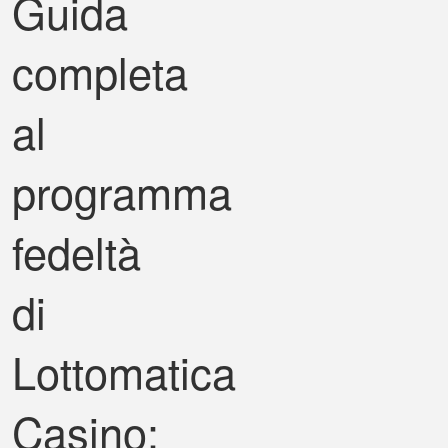
Guida
completa
al
programma
fedeltà
di
Lottomatica
Casino: