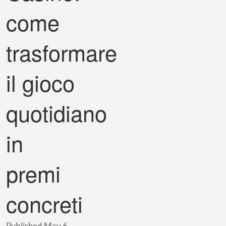
come
trasformare
il gioco
quotidiano
in
premi
concreti
Published
May 6,