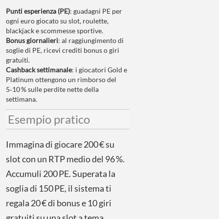
Punti esperienza (PE)
: guadagni PE per
ogni euro giocato su slot, roulette,
blackjack e scommesse sportive.
Bonus giornalieri
: al raggiungimento di
soglie di PE, ricevi crediti bonus o giri
gratuiti.
Cashback settimanale
: i giocatori Gold e
Platinum ottengono un rimborso del
5‑10 % sulle perdite nette della
settimana.
Esempio pratico
Immagina di giocare 200 € su
slot con un RTP medio del 96 %.
Accumuli 200 PE. Superata la
soglia di 150 PE, il sistema ti
regala 20 € di bonus e 10 giri
gratuiti su una slot a tema