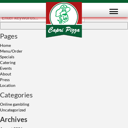
Search
Pages
Home
Menu/Order
Specials
Catering
Events
About
Press
Location
Categories
Online gambling
Uncategorized
Archives