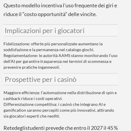
Questo modello incentiva l’uso frequente dei giri e
riduce il “costo opportunità” delle vincite.
Implicazioni per i giocatori
Fidelizzazione: offerte più personalizzate aumentano la
soddisfazione e la permanenza nel catalogo giochi.
Regolamentazione: le autorità AAMS stanno monitorando l’uso
dell’AI per garantire trasparenza nei termini di scommessa e
prevenire pratiche ingannevoli.
Prospettive per i casinò
Maggiore efficienza: l’automazione nella distribuzione di spin e
cashback riduce i costi operativi.
Differenziazione competitiva: i casinò che integrano AI e
gamification saranno percepiti come più innovativi, attirando
sia giocatori esperti che neofiti.
Retedeglistudenti prevede che entro il 2027 il 45 %