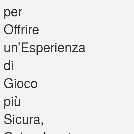
per
Offrire
un’Esperienza
di
Gioco
più
Sicura,