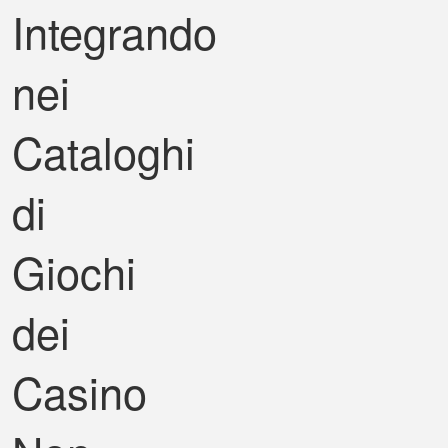
Integrando
nei
Cataloghi
di
Giochi
dei
Casino