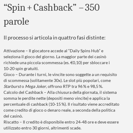
“Spin + Cashback” – 350
parole
Il processo si articola in quattro fasi distinte:
Attivazione – Il giocatore accede al “Daily Spins Hub” e
seleziona il gioco del giorno. La maggior parte dei casinò
richiede una piccola scommessa (es. €0,10) per sbloccare i
10‑20 spin gratuiti.
Gioco – Durante i turni, le vincite sono soggette a un requisito
di scommessa (solitamente 30x). Le slot più popolari, come
Starburst
o
Mega Joker
, offrono RTP tra 96 % e 98,5 %.
Calcolo del Cashback – Alla chiusura della giornata, il sistema
somma le perdite nette (depositi meno vincite) e applica la
percentuale di cashback (10‑15 %). Il risultato viene accreditato
come credito di gioco o denaro reale, a seconda della politica
del casinò.
Riscatto – Il credito è disponibile entro 24‑48 ore e deve essere
utilizzato entro 30 giorni, altrimenti scade.