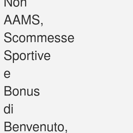
Non
AAMS,
Scommesse
Sportive
e
Bonus
di
Benvenuto,