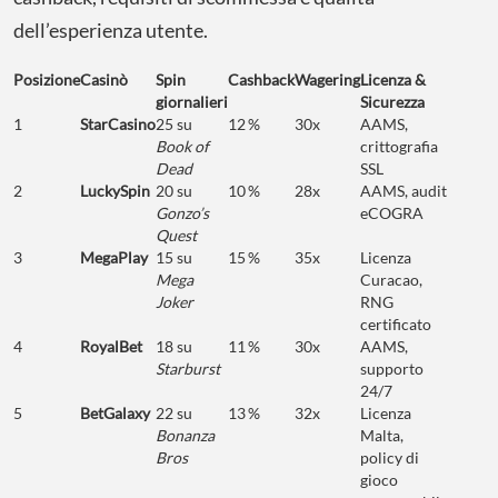
dell’esperienza utente.
Posizione
Casinò
Spin
Cashback
Wagering
Licenza &
giornalieri
Sicurezza
1
StarCasino
25 su
12 %
30x
AAMS,
Book of
crittografia
Dead
SSL
2
LuckySpin
20 su
10 %
28x
AAMS, audit
Gonzo’s
eCOGRA
Quest
3
MegaPlay
15 su
15 %
35x
Licenza
Mega
Curacao,
Joker
RNG
certificato
4
RoyalBet
18 su
11 %
30x
AAMS,
Starburst
supporto
24/7
5
BetGalaxy
22 su
13 %
32x
Licenza
Bonanza
Malta,
Bros
policy di
gioco