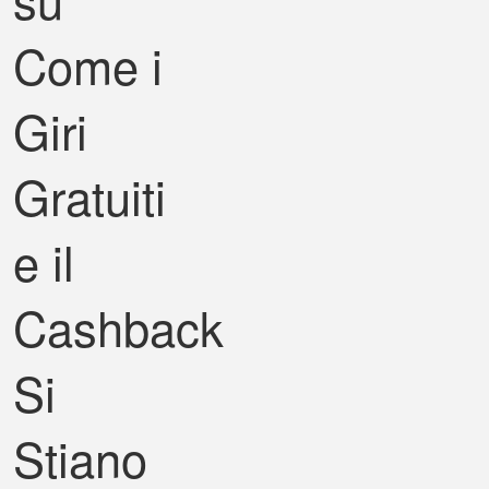
Come i
Giri
Gratuiti
e il
Cashback
Si
Stiano