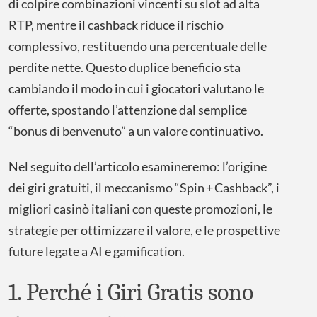
di colpire combinazioni vincenti su slot ad alta
RTP, mentre il cashback riduce il rischio
complessivo, restituendo una percentuale delle
perdite nette. Questo duplice beneficio sta
cambiando il modo in cui i giocatori valutano le
offerte, spostando l’attenzione dal semplice
“bonus di benvenuto” a un valore continuativo.
Nel seguito dell’articolo esamineremo: l’origine
dei giri gratuiti, il meccanismo “Spin + Cashback”, i
migliori casinò italiani con queste promozioni, le
strategie per ottimizzare il valore, e le prospettive
future legate a AI e gamification.
1. Perché i Giri Gratis sono