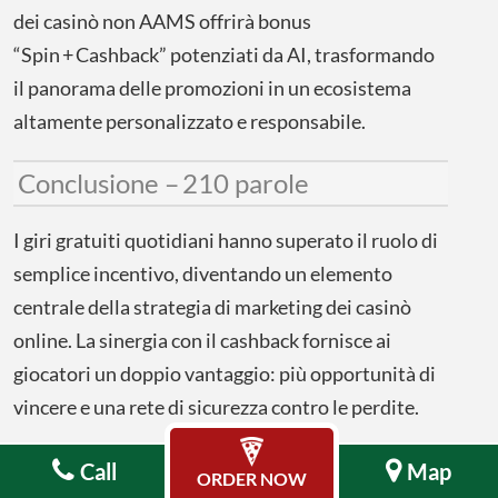
dei casinò non AAMS offrirà bonus
“Spin + Cashback” potenziati da AI, trasformando
il panorama delle promozioni in un ecosistema
altamente personalizzato e responsabile.
Conclusione – 210 parole
I giri gratuiti quotidiani hanno superato il ruolo di
semplice incentivo, diventando un elemento
centrale della strategia di marketing dei casinò
online. La sinergia con il cashback fornisce ai
giocatori un doppio vantaggio: più opportunità di
vincere e una rete di sicurezza contro le perdite.
Grazie alle analisi di Retedeglistudenti, è possibile
Call
Map
ORDER NOW
confrontare rapidamente le offerte più recenti,