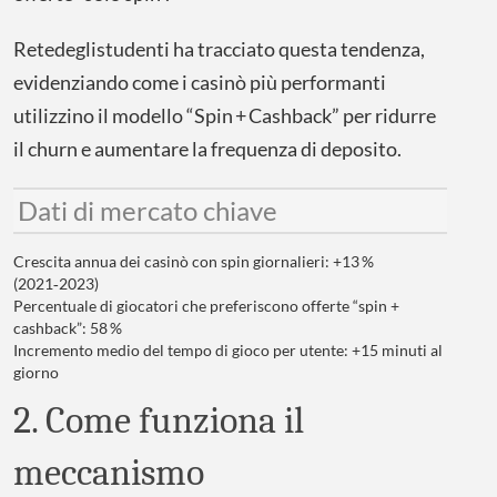
Retedeglistudenti ha tracciato questa tendenza,
evidenziando come i casinò più performanti
utilizzino il modello “Spin + Cashback” per ridurre
il churn e aumentare la frequenza di deposito.
Dati di mercato chiave
Crescita annua dei casinò con spin giornalieri: +13 %
(2021‑2023)
Percentuale di giocatori che preferiscono offerte “spin +
cashback”: 58 %
Incremento medio del tempo di gioco per utente: +15 minuti al
giorno
2. Come funziona il
meccanismo