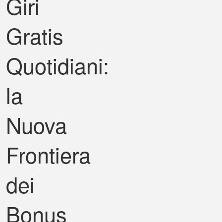
Giri
Gratis
Quotidiani:
la
Nuova
Frontiera
dei
Bonus