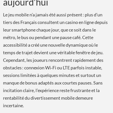
aujourd’hui
Le jeu mobile n’a jamais été aussi présent : plus d’un
tiers des Français consultent un casino en ligne depuis
leur smartphone chaque jour, que ce soit dans le
métro, le bus ou pendant une pause café. Cette
accessibilité a créé une nouvelle dynamique où le
temps de trajet devient une véritable fenêtre de jeu.
Cependant, les joueurs rencontrent rapidement des
obstacles : connexion Wi‑Fi ou LTE parfois instable,
sessions limitées à quelques minutes et surtout un
manque de bonus adaptés aux courtes pauses. Sans
incitation claire, l’expérience reste frustrante et la
rentabilité du divertissement mobile demeure
incertaine.