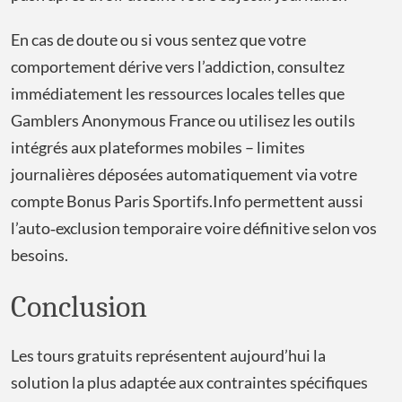
En cas de doute ou si vous sentez que votre
comportement dérive vers l’addiction, consultez
immédiatement les ressources locales telles que
Gamblers Anonymous France ou utilisez les outils
intégrés aux plateformes mobiles – limites
journalières déposées automatiquement via votre
compte Bonus Paris Sportifs.Info permettent aussi
l’auto‑exclusion temporaire voire définitive selon vos
besoins.
Conclusion
Les tours gratuits représentent aujourd’hui la
solution la plus adaptée aux contraintes spécifiques