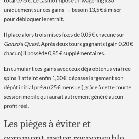
total 0,45 €. Le casino impose un wagering x30
uniquement sur ces gains → besoin 13,5 € à miser
pour débloquer le retrait.
Il place alors trois mises fixes de 0,05 € chacune sur
Gonzo’s Quest
. Après deux tours gagnants (gain 0,20 €
chacun) il possède 0,85 € supplémentaires.
En cumulant ces gains avec ceux déjà obtenus via free
spins il atteint enfin 1,30 €, dépasse largement son
dépôt initial prévu (25 € mensuel) grâce à cette courte
session mobile qui aurait autrement généré aucun
profit réel.
Les pièges à éviter et
comment rester responsable