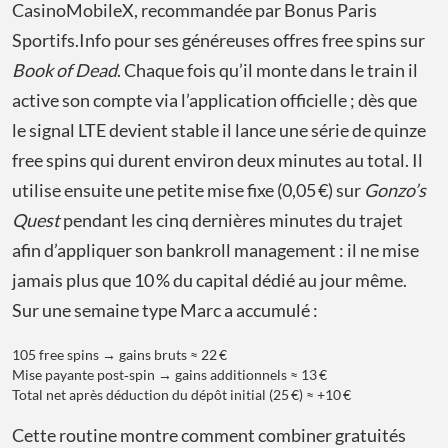
CasinoMobileX, recommandée par Bonus Paris
Sportifs.Info pour ses généreuses offres free spins sur
Book of Dead
. Chaque fois qu’il monte dans le train il
active son compte via l’application officielle ; dès que
le signal LTE devient stable il lance une série de quinze
free spins qui durent environ deux minutes au total. Il
utilise ensuite une petite mise fixe (0,05 €) sur
Gonzo’s
Quest
pendant les cinq dernières minutes du trajet
afin d’appliquer son bankroll management : il ne mise
jamais plus que 10 % du capital dédié au jour même.
Sur une semaine type Marc a accumulé :
105 free spins → gains bruts ≈ 22 €
Mise payante post‑spin → gains additionnels ≈ 13 €
Total net après déduction du dépôt initial (25 €) ≈ +10 €
Cette routine montre comment combiner gratuités