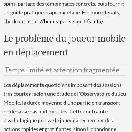
spins, partage des témoignages concrets, puis fournit
un guide pratique étape par étape. For more details,
check out
https://bonus-paris-sportifs.info/
.
Le problème du joueur mobile
en déplacement
Temps limité et attention fragmentée
Les déplacements quotidiens imposent des sessions
très courtes : selon une étude de l’Observatoire du Jeu
Mobile, la durée moyenne d’une partie en transport
ne dépasse pas huit minutes. Cette contrainte
psychologique pousse le joueur à rechercher des
actions rapides et gratifiantes, sinon il abandonne