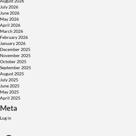
August 2026
July 2026
June 2026
May 2026
April 2026
March 2026
February 2026
January 2026
December 2025
November 2025
October 2025
September 2025
August 2025
July 2025
June 2025
May 2025
April 2025
Meta
Log in