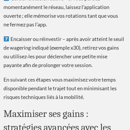
momentanément le réseau, laissez l’application
ouverte ; elle mémorise vos rotations tant que vous
ne fermez pas l’app.
Encaisser ou réinvestir – après avoir atteint le seuil
de wagering indiqué (exemple x30), retirez vos gains
ou utilisez‑les pour déclencher une petite mise
payante afin de prolonger votre session.
En suivant ces étapes vous maximisez votre temps
disponible pendant le trajet tout en minimisant les
risques techniques liés à la mobilité.
Maximiser ses gains :
stratégies avancées avec les