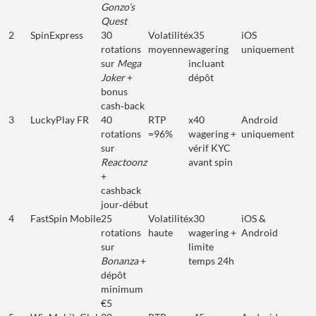
Gonzo’s
Quest
2
SpinExpress
30
Volatilité
x35
iOS
rotations
moyenne
wagering
uniquement
sur
Mega
incluant
Joker
+
dépôt
bonus
cash‑back
3
LuckyPlay FR
40
RTP
x40
Android
rotations
=96%
wagering +
uniquement
sur
vérif KYC
Reactoonz
avant spin
+
cashback
jour‑début
4
FastSpin Mobile
25
Volatilité
x30
iOS &
rotations
haute
wagering +
Android
sur
limite
Bonanza
+
temps 24h
dépôt
minimum
€5