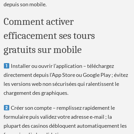
depuis son mobile.
Comment activer
efficacement ses tours
gratuits sur mobile
Installer ou ouvrir l’application – téléchargez
directement depuis l’App Store ou Google Play ; évitez
les versions web non sécurisées qui ralentissent le
chargement des graphiques.
Créer son compte – remplissez rapidement le
formulaire puis validez votre adresse e‑mail ; la
plupart des casinos débloquent automatiquement les