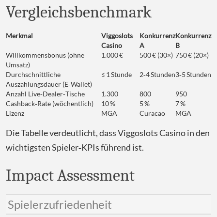
Vergleichsbenchmark
Merkmal
Viggoslots
Konkurrenz
Konkurrenz
Casino
A
B
Willkommensbonus (ohne
1.000 €
500 € (30×)
750 € (20×)
Umsatz)
Durchschnittliche
≤ 1 Stunde
2‑4 Stunden
3‑5 Stunden
Auszahlungsdauer (E‑Wallet)
Anzahl Live‑Dealer‑Tische
1.300
800
950
Cashback‑Rate (wöchentlich)
10 %
5 %
7 %
Lizenz
MGA
Curacao
MGA
Die Tabelle verdeutlicht, dass Viggoslots Casino in den
wichtigsten Spieler‑KPIs führend ist.
Impact Assessment
Spielerzufriedenheit