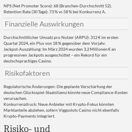
NPS (Net Promoter Score): 68 (Branchen‑Durchschnitt 52).
Retention Rate (30 Tage): 73 % vs 58 % bei Konkurrenz A.
Finanzielle Auswirkungen
Durchschnittlicher Umsatz pro Nutzer (ARPU): 312 € im ersten
Quartal 2024, ein Plus von 18 % gegenüber dem Vorjahr.
Jackpot‑Auszahlung: Im März 2024 wurden 3,2 Millionen € an
progressiven Jackpots ausgeschüttet – ein Rekord für ein
deutschsprachiges Casino.
Risikofaktoren
Regulatorische Änderungen: Die geplante Verschärfung der
deutschen Glücksspiel‑Staatslizenz könnte neue Compliance‑Kosten
verursachen.
Konkurrenzdruck: Neue Anbieter mit Krypto‑Fokus könnten
Marktanteile abziehen, sofern Viggoslots Casino nicht ebenfalls
Krypto‑Payments integriert.
Risiko‑ und