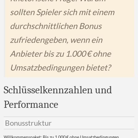
sollten Spieler sich mit einem
durchschnittlichen Bonus
zufriedengeben, wenn ein
Anbieter bis zu 1.000 € ohne
Umsatzbedingungen bietet?
Schlüsselkennzahlen und
Performance
Bonusstruktur
Willkommenspaket: Bis zu 1.000 € ohne Umsatzbedingungen.