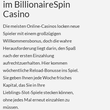
im BillionaireSpin
Casino
Die meisten Online‑Casinos locken neue
Spieler mit einem großzügigen
Willkommensbonus, doch die wahre
Herausforderung liegt darin, den Spaß
nach der ersten Einzahlung
aufrechtzuerhalten. Hier kommen
wöchentliche Reload‑Bonusse ins Spiel.
Sie geben Ihnen jede Woche frisches
Kapital, das Sie in Ihre
Lieblings‑Slot‑Spiele stecken können,
ohne jedes Mal erneut einzahlen zu
müssen.