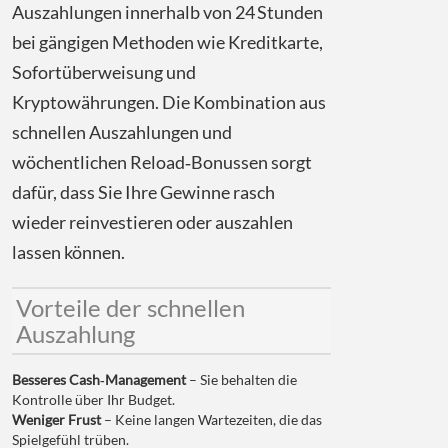
Auszahlungen innerhalb von 24 Stunden
bei gängigen Methoden wie Kreditkarte,
Sofortüberweisung und
Kryptowährungen. Die Kombination aus
schnellen Auszahlungen und
wöchentlichen Reload‑Bonussen sorgt
dafür, dass Sie Ihre Gewinne rasch
wieder reinvestieren oder auszahlen
lassen können.
Vorteile der schnellen
Auszahlung
Besseres Cash‑Management
– Sie behalten die
Kontrolle über Ihr Budget.
Weniger Frust
– Keine langen Wartezeiten, die das
Spielgefühl trüben.