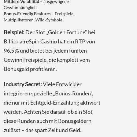
Mittlere Volatilität
– ausgewogene
Gewinnhäufigkeit
Bonus‑Friendly Features
– Freispiele,
Multiplikatoren, Wild‑Symbole
Beispiel:
Der Slot „Golden Fortune“ bei
BillionaireSpin Casino hat ein RTP von
96,5 % und bietet bei jedem fünften
Gewinn Freispiele, die komplett vom
Bonusgeld profitieren.
Industry Secret:
Viele Entwickler
integrieren spezielle „Bonus‑Runden“,
die nur mit Echtgeld‑Einzahlung aktiviert
werden. Achten Sie darauf, ob ein Slot
diese Runden auch mit Bonusgeldern
zulässt – das spart Zeit und Geld.