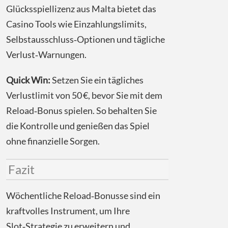
Glücksspiellizenz aus Malta bietet das
Casino Tools wie Einzahlungslimits,
Selbstausschluss‑Optionen und tägliche
Verlust‑Warnungen.
Quick Win:
Setzen Sie ein tägliches
Verlustlimit von 50 €, bevor Sie mit dem
Reload‑Bonus spielen. So behalten Sie
die Kontrolle und genießen das Spiel
ohne finanzielle Sorgen.
Fazit
Wöchentliche Reload‑Bonusse sind ein
kraftvolles Instrument, um Ihre
Slot‑Strategie zu erweitern und