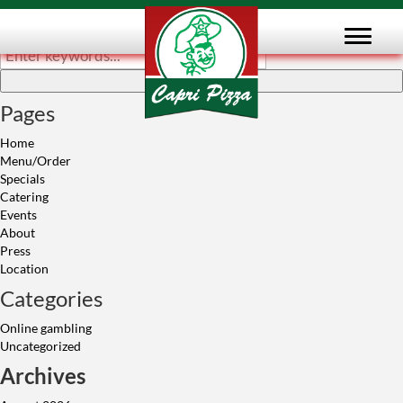
Search
Pages
Home
Menu/Order
Specials
Catering
Events
About
Press
Location
Categories
Online gambling
Uncategorized
Archives