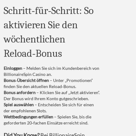
Schritt‑für‑Schritt: So
aktivieren Sie den
wöchentlichen
Reload‑Bonus
Einloggen
– Melden Sie sich im Kundenbereich von
BillionaireSpin Casino an.
Bonus‑Übersicht öffnen
– Unter „Promotionen“
finden Sie den aktuellen Reload‑Bonus.
Bonus anfordern
– Klicken Sie auf „Jetzt aktivieren“.
Der Bonus wird Ihrem Konto gutgeschrieben.
Spiel auswählen
– Entscheiden Sie sich für einen
der empfohlenen Slots.
Wettbedingungen erfüllen
– Spielen Sie, bis die
geforderten 20‑fachen Einsätze erreicht sind.
Did You Know?
Bei BillionaireSpin