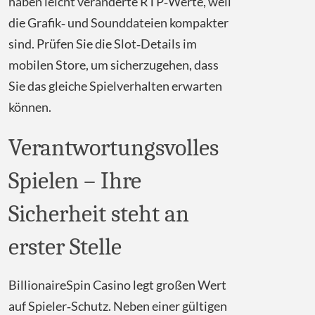
haben leicht veränderte RTP‑Werte, weil
die Grafik‑ und Sounddateien kompakter
sind. Prüfen Sie die Slot‑Details im
mobilen Store, um sicherzugehen, dass
Sie das gleiche Spielverhalten erwarten
können.
Verantwortungsvolles
Spielen – Ihre
Sicherheit steht an
erster Stelle
BillionaireSpin Casino legt großen Wert
auf Spieler‑Schutz. Neben einer gültigen