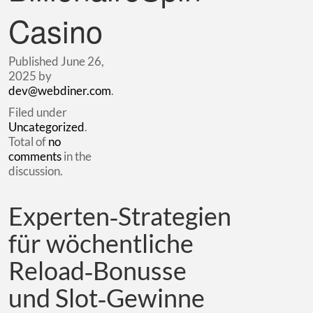
Casino
Published
June 26,
2025
by
dev@webdiner.com
.
Filed under
Uncategorized
.
Total of
no
comments
in the
discussion.
Experten‑Strategien
für wöchentliche
Reload‑Bonusse
und Slot‑Gewinne