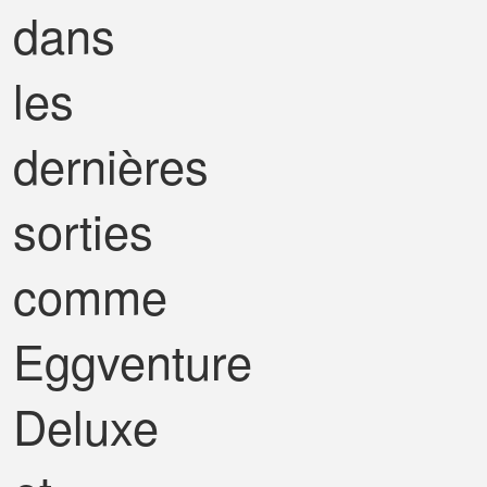
dans
les
dernières
sorties
comme
Eggventure
Deluxe