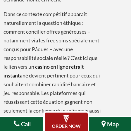
Dans ce contexte compétitif apparaît
naturellement la question éthique :
comment concilier offres généreuses –
notamment via les free spins spécialement
conçus pour Pâques – avec une
responsabilité sociale réelle ? C’est ici que
le lien vers un
casino en ligne retrait
instantané
devient pertinent pour ceux qui
souhaitent combiner rapidité bancaire et
jeu responsable. Les plateformes qui
réussissent cette équation gagnent non
seulement la confiance du public mais aussi
celle d’organismes indépendants qui
Call
Map
ORDER NOW
évaluent leurs pratiques chaque année.