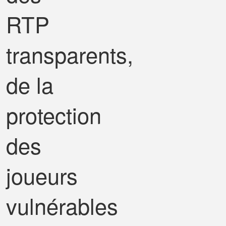
RTP
transparents,
de la
protection
des
joueurs
vulnérables