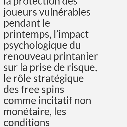
la protection des
joueurs vulnérables
pendant le
printemps, l’impact
psychologique du
renouveau printanier
sur la prise de risque,
le rôle stratégique
des free spins
comme incitatif non
monétaire, les
conditions