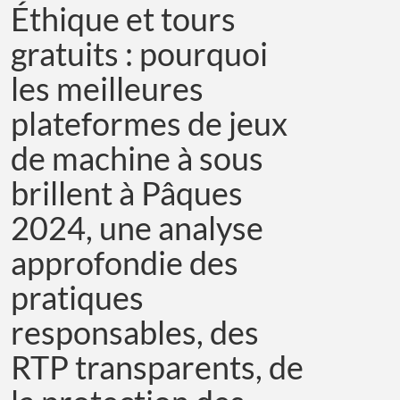
Éthique et tours
gratuits : pourquoi
les meilleures
plateformes de jeux
de machine à sous
brillent à Pâques
2024, une analyse
approfondie des
pratiques
responsables, des
RTP transparents, de