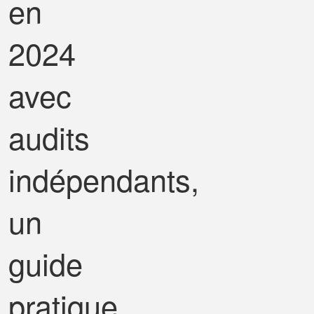
en
2024
avec
audits
indépendants,
un
guide
pratique