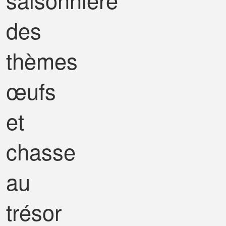
des
thèmes
œufs
et
chasse
au
trésor