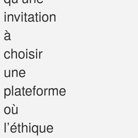
invitation
à
choisir
une
plateforme
où
l’éthique