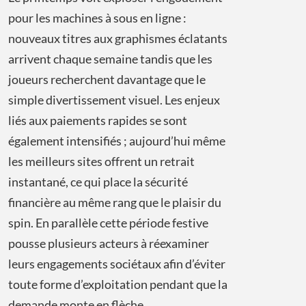
pour les machines à sous en ligne :
nouveaux titres aux graphismes éclatants
arrivent chaque semaine tandis que les
joueurs recherchent davantage que le
simple divertissement visuel. Les enjeux
liés aux paiements rapides se sont
également intensifiés ; aujourd’hui même
les meilleurs sites offrent un retrait
instantané, ce qui place la sécurité
financière au même rang que le plaisir du
spin. En parallèle cette période festive
pousse plusieurs acteurs à réexaminer
leurs engagements sociétaux afin d’éviter
toute forme d’exploitation pendant que la
demande monte en flèche