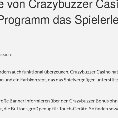
e von Crazybuzzer Cas
Programm das Spielerl
ussion.
ndern auch funktional überzeugen. Crazybuzzer Casino hat
ion und ein Farbkonzept, das das Spielvergnügen unterstütz
: Große Banner informieren über den Crazybuzzer Bonus oh
, die Buttons groß genug für Touch‑Geräte. So finden sow