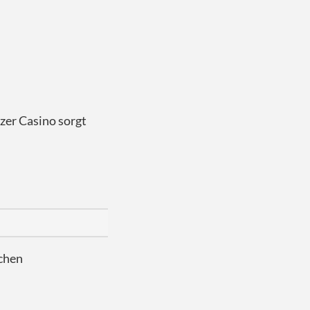
zer Casino sorgt
schen