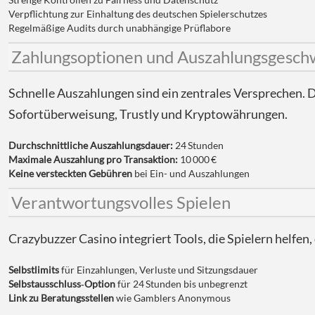
Verpflichtung zur Einhaltung des deutschen Spielerschutzes
Regelmäßige Audits durch unabhängige Prüflabore
Zahlungsoptionen und Auszahlungsgeschw
Schnelle Auszahlungen sind ein zentrales Versprechen. 
Sofortüberweisung, Trustly und Kryptowährungen.
Durchschnittliche Auszahlungsdauer:
24 Stunden
Maximale Auszahlung pro Transaktion:
10 000 €
Keine versteckten Gebühren
bei Ein- und Auszahlungen
Verantwortungsvolles Spielen
Crazybuzzer Casino integriert Tools, die Spielern helfen,
Selbstlimits
für Einzahlungen, Verluste und Sitzungsdauer
Selbstausschluss‑Option
für 24 Stunden bis unbegrenzt
Link zu Beratungsstellen
wie Gamblers Anonymous