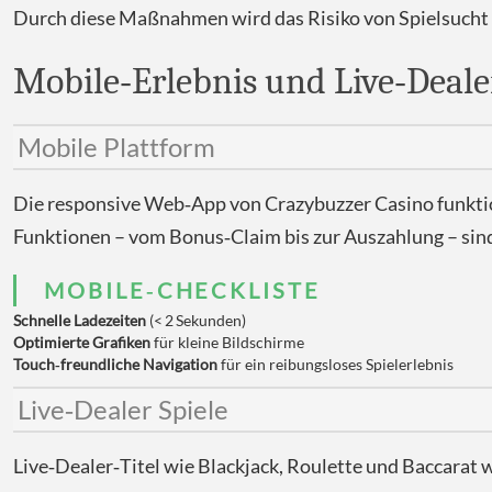
Durch diese Maßnahmen wird das Risiko von Spielsucht r
Mobile‑Erlebnis und Live‑Deale
Mobile Plattform
Die responsive Web‑App von Crazybuzzer Casino funktion
Funktionen – vom Bonus‑Claim bis zur Auszahlung – sind
MOBILE‑CHECKLISTE
Schnelle Ladezeiten
(< 2 Sekunden)
Optimierte Grafiken
für kleine Bildschirme
Touch‑freundliche Navigation
für ein reibungsloses Spielerlebnis
Live‑Dealer Spiele
Live‑Dealer‑Titel wie Blackjack, Roulette und Baccarat