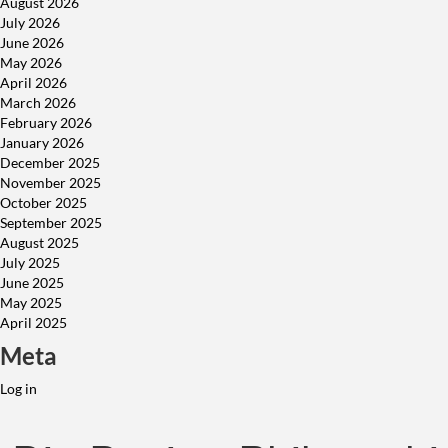
August 2026
July 2026
June 2026
May 2026
April 2026
March 2026
February 2026
January 2026
December 2025
November 2025
October 2025
September 2025
August 2025
July 2025
June 2025
May 2025
April 2025
Meta
Log in