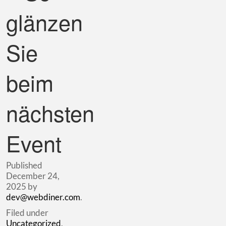
glänzen
Sie
beim
nächsten
Event
Published
December 24,
2025
by
dev@webdiner.com
.
Filed under
Uncategorized
.