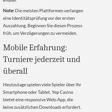
erhalten.
Note:
Die meisten Plattformen verlangen
eine Identitätsprüfung vor der ersten
Auszahlung. Beginnen Sie diesen Prozess
früh, um Verzögerungen zu vermeiden.
Mobile Erfahrung:
Turniere jederzeit und
überall
Heutzutage spielen viele Spieler über ihr
Smartphone oder Tablet. Yep Casino
bietet eine responsive Web‑App, die
keine zusätzlichen Downloads erfordert.