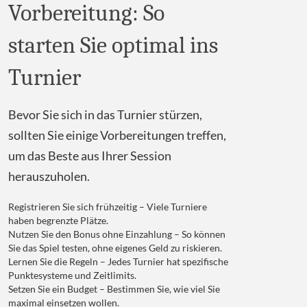
Vorbereitung: So
starten Sie optimal ins
Turnier
Bevor Sie sich in das Turnier stürzen,
sollten Sie einige Vorbereitungen treffen,
um das Beste aus Ihrer Session
herauszuholen.
Registrieren Sie sich frühzeitig – Viele Turniere
haben begrenzte Plätze.
Nutzen Sie den Bonus ohne Einzahlung – So können
Sie das Spiel testen, ohne eigenes Geld zu riskieren.
Lernen Sie die Regeln – Jedes Turnier hat spezifische
Punktesysteme und Zeitlimits.
Setzen Sie ein Budget – Bestimmen Sie, wie viel Sie
maximal einsetzen wollen.