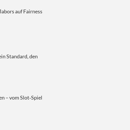
labors auf Fairness
ein Standard, den
en – vom Slot‑Spiel