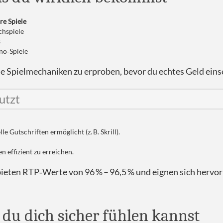
re Spiele
schspiele
s
no‑Spiele
e Spielmechaniken zu erproben, bevor du echtes Geld eins
utzt
 Gutschriften ermöglicht (z. B. Skrill).
effizient zu erreichen.
bieten RTP‑Werte von 96 % – 96,5 % und eignen sich hervo
du dich sicher fühlen kannst