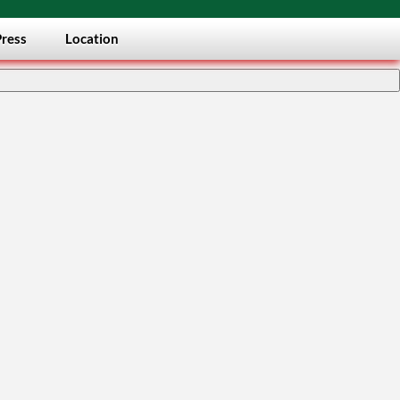
Press
Location