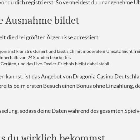
or du dich registrierst. So vermeidest du unangenehme Ü
e Ausnahme bildet
lt die drei größten Ärgernisse adressiert:
a ist klar strukturiert und lässt sich mit moderatem Umsatz leicht frei
nnerhalb von 24 Stunden bearbeitet.
Geräten, und das Live‑Dealer‑Erlebnis bleibt dabei stabil.
gen kannst, ist das Angebot von Dragonia Casino Deutschl
bereits beim ersten Besuch einen Bonus ohne Einzahlung, der
selung, sodass deine Daten während des gesamten Spielv
as du wirklich bekommst