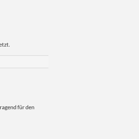
etzt.
rragend für den