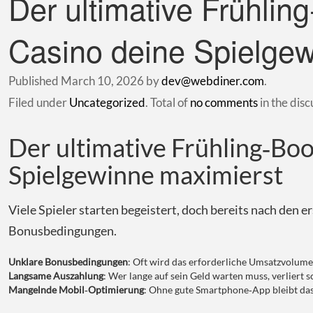
Der ultimative Frühlin
Casino deine Spielgew
Published
March 10, 2026
by
dev@webdiner.com
.
Filed under
Uncategorized
. Total of
no comments
in the disc
Der ultimative Frühling‑Boo
Spielgewinne maximierst
Viele Spieler starten begeistert, doch bereits nach den 
Bonusbedingungen.
Unklare Bonusbedingungen
: Oft wird das erforderliche Umsatzvolume
Langsame Auszahlung
: Wer lange auf sein Geld warten muss, verliert sc
Mangelnde Mobil‑Optimierung
: Ohne gute Smartphone‑App bleibt das