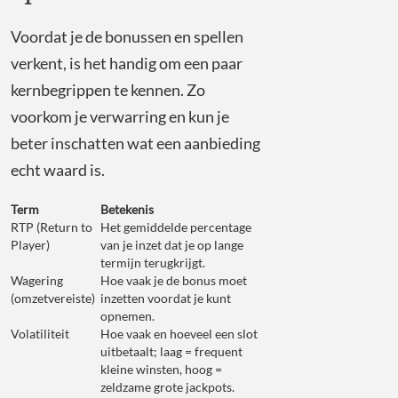
Voordat je de bonussen en spellen
verkent, is het handig om een paar
kernbegrippen te kennen. Zo
voorkom je verwarring en kun je
beter inschatten wat een aanbieding
echt waard is.
Term
Betekenis
RTP (Return to
Het gemiddelde percentage
Player)
van je inzet dat je op lange
termijn terugkrijgt.
Wagering
Hoe vaak je de bonus moet
(omzetvereiste)
inzetten voordat je kunt
opnemen.
Volatiliteit
Hoe vaak en hoeveel een slot
uitbetaalt; laag = frequent
kleine winsten, hoog =
zeldzame grote jackpots.