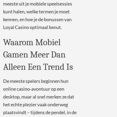
meeste uit je mobiele speelsessies
kunt halen, welke termen je moet
kennen, en hoe je de bonussen van
Loyal Casino optimaal benut.
Waarom Mobiel
Gamen Meer Dan
Alleen Een Trend Is
De meeste spelers beginnen hun
online casino‑avontuur op een
desktop, maar al snel merken ze dat
het echte plezier vaak onderweg
plaatsvindt – tijdens de pendel, in de