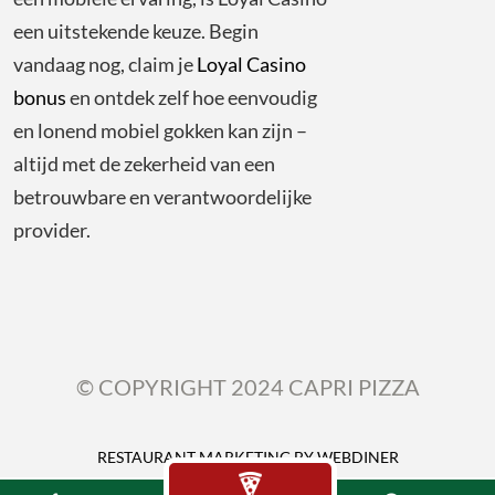
een uitstekende keuze. Begin
vandaag nog, claim je
Loyal Casino
bonus
en ontdek zelf hoe eenvoudig
en lonend mobiel gokken kan zijn –
altijd met de zekerheid van een
betrouwbare en verantwoordelijke
provider.
© COPYRIGHT 2024 CAPRI PIZZA
RESTAURANT MARKETING BY WEBDINER