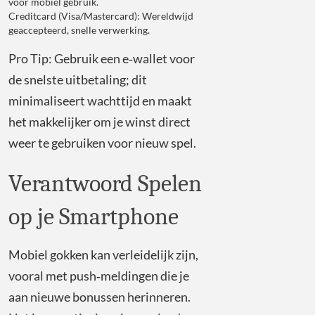
voor mobiel gebruik.
Creditcard (Visa/Mastercard): Wereldwijd
geaccepteerd, snelle verwerking.
Pro Tip: Gebruik een e‑wallet voor
de snelste uitbetaling; dit
minimaliseert wachttijd en maakt
het makkelijker om je winst direct
weer te gebruiken voor nieuw spel.
Verantwoord Spelen
op je Smartphone
Mobiel gokken kan verleidelijk zijn,
vooral met push‑meldingen die je
aan nieuwe bonussen herinneren.