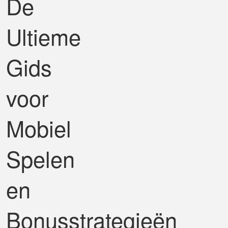
De
Ultieme
Gids
voor
Mobiel
Spelen
en
Bonusstrategieën