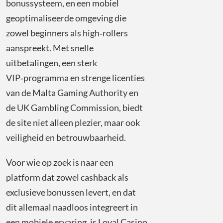
bonussysteem, en een mobiel
geoptimaliseerde omgeving die
zowel beginners als high‑rollers
aanspreekt. Met snelle
uitbetalingen, een sterk
VIP‑programma en strenge licenties
van de Malta Gaming Authority en
de UK Gambling Commission, biedt
de site niet alleen plezier, maar ook
veiligheid en betrouwbaarheid.
Voor wie op zoek is naar een
platform dat zowel cashback als
exclusieve bonussen levert, en dat
dit allemaal naadloos integreert in
een mobiele ervaring, is Loyal Casino