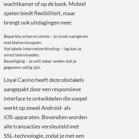
wachtkamer of op de bank. Mobiel
spelen biedt flexibiliteit, maar
brengt ook uitdagingen mee:
Beperkte schermruimte – je moet navigeren
met kleine knoppen.
Variabele internetverbinding – lag kan je
winst beïnvloeden.
Beveiliging – je wilt zeker weten dat je
gegevens veilig zijn.
Loyal Casino heeft deze obstakels
aangepakt door een responsieve
interface te ontwikkelen die soepel
werkt op zowel Android‑ als
iOS‑apparaten. Bovendien worden
alle transacties versleuteld met
SSL‑technologie, zodat je met een