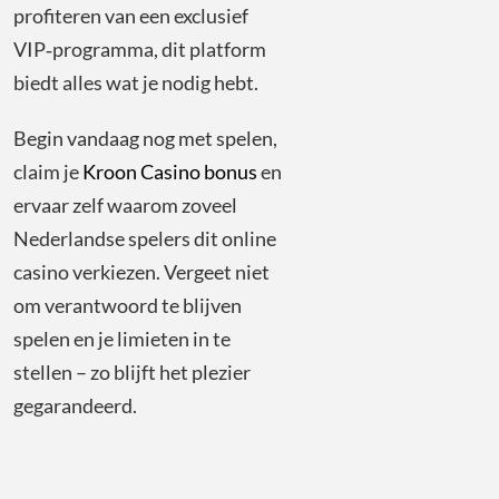
profiteren van een exclusief
VIP‑programma, dit platform
biedt alles wat je nodig hebt.
Begin vandaag nog met spelen,
claim je
Kroon Casino bonus
en
ervaar zelf waarom zoveel
Nederlandse spelers dit online
casino verkiezen. Vergeet niet
om verantwoord te blijven
spelen en je limieten in te
stellen – zo blijft het plezier
gegarandeerd.