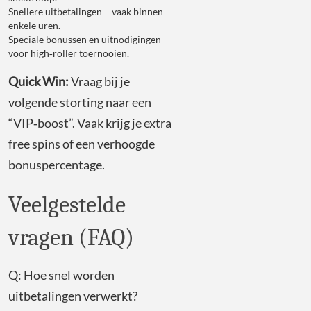
Snellere uitbetalingen – vaak binnen
enkele uren.
Speciale bonussen en uitnodigingen
voor high‑roller toernooien.
Quick Win:
Vraag bij je
volgende storting naar een
“VIP‑boost”. Vaak krijg je extra
free spins of een verhoogde
bonuspercentage.
Veelgestelde
vragen (FAQ)
Q: Hoe snel worden
uitbetalingen verwerkt?