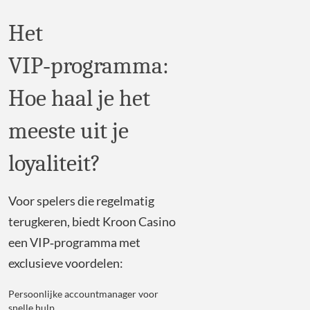
Het
VIP‑programma:
Hoe haal je het
meeste uit je
loyaliteit?
Voor spelers die regelmatig
terugkeren, biedt Kroon Casino
een VIP‑programma met
exclusieve voordelen:
Persoonlijke accountmanager voor
snelle hulp.