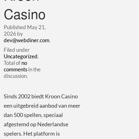
Casino
Published
May 21,
2026
by
dev@webdiner.com
.
Filed under
Uncategorized
.
Total of
no
comments
in the
discussion.
Sinds 2002 biedt Kroon Casino
een uitgebreid aanbod van meer
dan 500 spellen, speciaal
afgestemd op Nederlandse
spelers. Het platform is