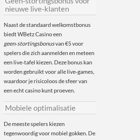
Geen‑stortingsbonus voor
nieuwe live‑klanten
Naast de standaard welkomstbonus
biedt WBetz Casino een
geen‑stortingsbonus
van €5 voor
spelers die zich aanmelden en meteen
een live‑tafel kiezen. Deze bonus kan
worden gebruikt voor alle live‑games,
waardoor je risicoloos de sfeer van
een echt casino kunt proeven.
Mobiele optimalisatie
De meeste spelers kiezen
tegenwoordig voor mobiel gokken. De