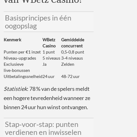
Basisprincipes in één
oogopslag
Kenmerk
WBetz
Gemiddelde
Casino
concurrent
Punten per €1 inzet
1 punt
0,5‑0,8 punt
Niveau‑upgrades
5 niveaus
3‑4 niveaus
Exclusieve
Ja
Zelden
live‑bonussen
Uitbetalingssnelheid
24 uur
48‑72 uur
Statistiek
: 78 % van de spelers meldt
een hogere tevredenheid wanneer ze
binnen 24 uur hun winst ontvangen.
Stap‑voor‑stap: punten
verdienen en inwisselen