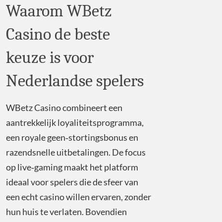
Waarom WBetz
Casino de beste
keuze is voor
Nederlandse spelers
WBetz Casino combineert een
aantrekkelijk loyaliteitsprogramma,
een royale geen‑stortingsbonus en
razendsnelle uitbetalingen. De focus
op live‑gaming maakt het platform
ideaal voor spelers die de sfeer van
een echt casino willen ervaren, zonder
hun huis te verlaten. Bovendien