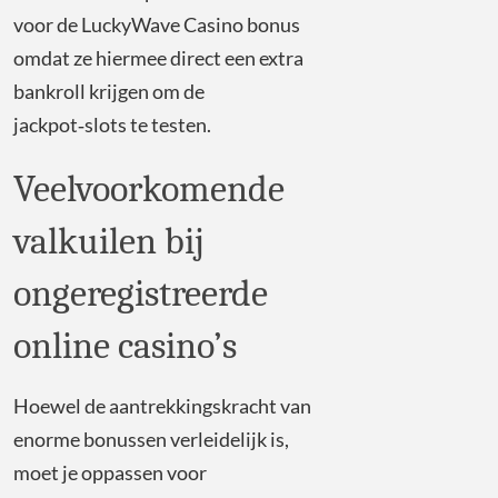
voor de LuckyWave Casino bonus
omdat ze hiermee direct een extra
bankroll krijgen om de
jackpot‑slots te testen.
Veelvoorkomende
valkuilen bij
ongeregistreerde
online casino’s
Hoewel de aantrekkingskracht van
enorme bonussen verleidelijk is,
moet je oppassen voor