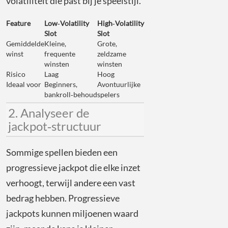
volatiliteit die past bij je speelstijl.
Feature
Low‑Volatility
High‑Volatility
Slot
Slot
Gemiddelde
Kleine,
Grote,
winst
frequente
zeldzame
winsten
winsten
Risico
Laag
Hoog
Ideaal voor
Beginners,
Avontuurlijke
bankroll‑behoud
spelers
2. Analyseer de
jackpot‑structuur
Sommige spellen bieden een
progressieve jackpot die elke inzet
verhoogt, terwijl andere een vast
bedrag hebben. Progressieve
jackpots kunnen miljoenen waard