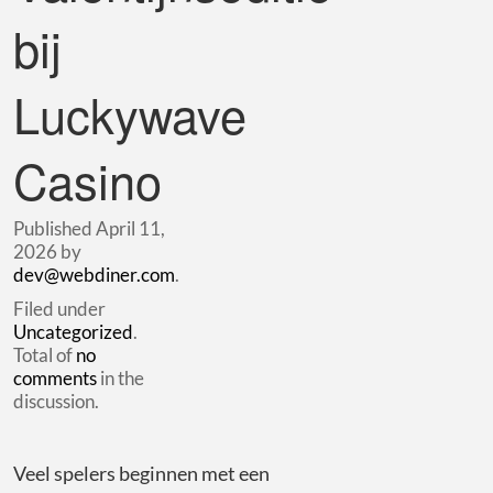
bij
Luckywave
Casino
Published
April 11,
2026
by
dev@webdiner.com
.
Filed under
Uncategorized
.
Total of
no
comments
in the
discussion.
Veel spelers beginnen met een