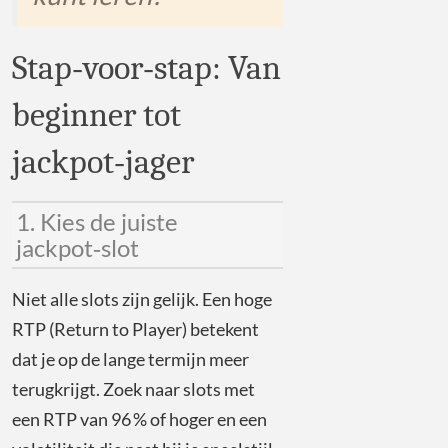
Stap‑voor‑stap: Van
beginner tot
jackpot‑jager
1. Kies de juiste
jackpot‑slot
Niet alle slots zijn gelijk. Een hoge
RTP (Return to Player) betekent
dat je op de lange termijn meer
terugkrijgt. Zoek naar slots met
een RTP van 96 % of hoger en een