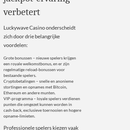
verbetert
Luckywave Casino onderscheidt
zich door drie belangrijke
voordelen:
Grote bonussen – nieuwe spelers krijgen
een royale welkomstbonus, en er zijn
regelmatige reload‑bonussen voor
bestaande spelers.
Cryptobetalingen – snelle en anonieme
stortingen en opnames met Bitcoin,
Ethereum en andere munten.
VIP‑programma – loyale spelers verdienen
punten die omgezet kunnen worden in
cash‑back, exclusieve toernooien en hogere
opname‑limieten.
Professionele spelers kiezen vaak