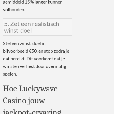
gemiddeld 15 % langer kunnen
volhouden.
5. Zet een realistisch
winst‑doel
Stel een winst‑doel in,
bijvoorbeeld €50, en stop zodra je
dat bereikt. Dit voorkomt dat je
winsten verliest door overmatig
spelen.
Hoe Luckywave
Casino jouw
jackpot‑ervaring