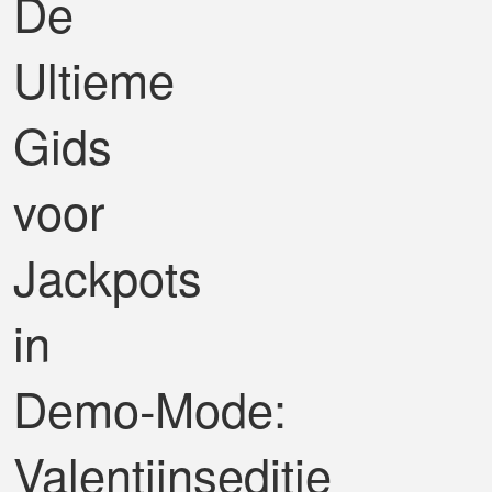
De
Ultieme
Gids
voor
Jackpots
in
Demo‑Mode:
Valentijnseditie