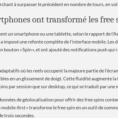
chant à surpasser le précédent en nombre de tours, en vola
tphones ont transformé les free 
isent un smartphone ou une tablette, selon le rapport de l’A
 a imposé une refonte complète de l’interface mobile. Les 
un bouton « Spin », et ont ajouté des notifications push qui 
aptatifs où les reels occupent la majeure partie de l’écran
bles en un glissement de doigt. Cette fluidité augmente la f
ins par session que sur desktop, ce qui se traduit par une 
données de géolocalisation pour offrir des free spins conte
 mobile‑first » transforme le free spin en un outil de com
e trois secondes.