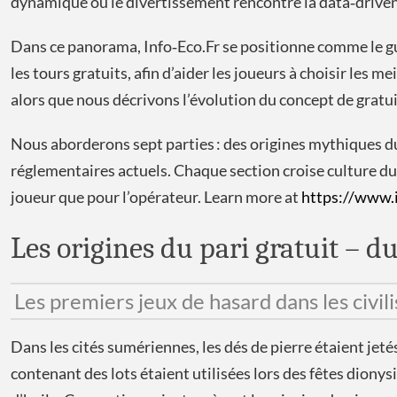
dynamique où le divertissement rencontre la data‑drive
Dans ce panorama, Info‑Eco.Fr se positionne comme le gu
les tours gratuits, afin d’aider les joueurs à choisir les
alors que nous décrivons l’évolution du concept de gratui
Nous aborderons sept parties : des origines mythiques du 
réglementaires actuels. Chaque section croise culture du
joueur que pour l’opérateur. Learn more at
https://www.i
Les origines du pari gratuit – 
Les premiers jeux de hasard dans les civil
Dans les cités sumériennes, les dés de pierre étaient jeté
contenant des lots étaient utilisées lors des fêtes dion