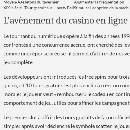
Moyen‑Âge
Jetons du tavernier
Augmenter la fréquentation
XIXᵉ siècle
Tour gratuit sur Liberty Bell
Stimuler l’adoption de la mach
L’avènement du casino en ligne e
Le tournant du numérique s’opère à la fin des années 1990
confrontés à une concurrence accrue, ont cherché des levie
comme une réponse précise : il permet d’attirer de nouve
jeu complète.
Les développeurs ont introducés les free spins pour trois 
qui reçoit 10 tours gratuits est plus enclin à créer un c
morale : le joueur veut « rembourser » le cadeau en conti
comportement de jeu, utiles pour affiner les campagnes f
Le premier slot à offrir des tours gratuits de façon officie
simple : après avoir déclenché le symbole scatter, le joue