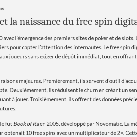
ine
t la naissance du free spin digit
 avec l’émergence des premiers sites de poker et de slots. 
rs pour capter l’attention des internautes. Le free spin dig
aux joueurs sans exiger de dépôt immédiat, tout en offran
raisons majeures. Premièrement, ils servent d’outil d’acquis
ompte. Deuxièmement, ils réduisent le churn en créant un se
nuant à jouer. Troisièmement, ils offrent des données précie
utures.
lle fut
Book of Ra
en 2005, développé par Novomatic. La mé
ur obtenait 10 free spins avec un multiplicateur de 2×. Cet