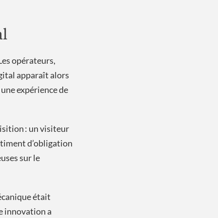
al
Les opérateurs,
ital apparaît alors
t une expérience de
ition : un visiteur
ntiment d’obligation
uses sur le
canique était
te innovation a