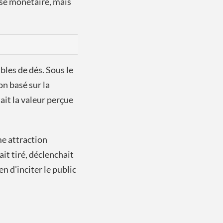
mise monétaire, mais
bles de dés. Sous le
on basé sur la
tait la valeur perçue
me attraction
it tiré, déclenchait
n d’inciter le public