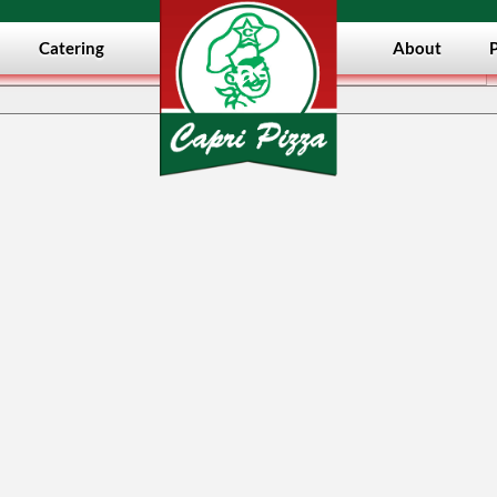
Catering
About