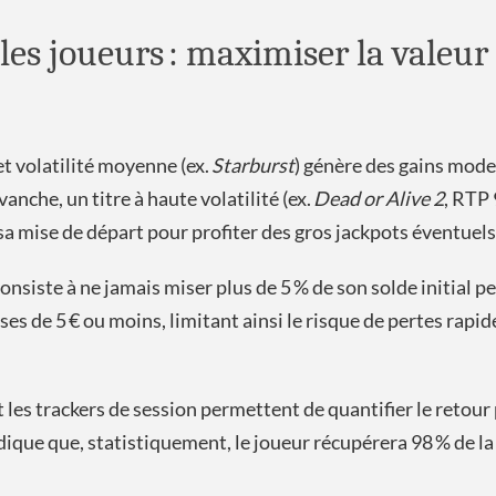
les joueurs : maximiser la valeur
et volatilité moyenne (ex.
Starburst
) génère des gains mode
anche, un titre à haute volatilité (ex.
Dead or Alive 2
, RTP 
r sa mise de départ pour profiter des gros jackpots éventuels
consiste à ne jamais miser plus de 5 % de son solde initial p
ises de 5 € ou moins, limitant ainsi le risque de pertes rapid
t les trackers de session permettent de quantifier le retour
ndique que, statistiquement, le joueur récupérera 98 % de la