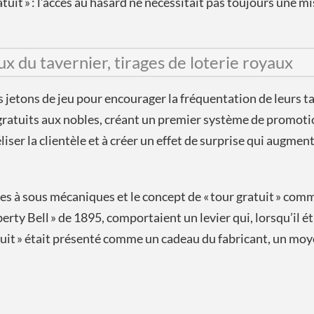
atuit » : l’accès au hasard ne nécessitait pas toujours une 
x du tavernier, tirages de loterie royaux
jetons de jeu pour encourager la fréquentation de leurs ta
ts gratuits aux nobles, créant un premier système de promoti
déliser la clientèle et à créer un effet de surprise qui augmen
ines à sous mécaniques et le concept de « tour gratuit » com
ty Bell » de 1895, comportaient un levier qui, lorsqu’il éta
tuit » était présenté comme un cadeau du fabricant, un moye