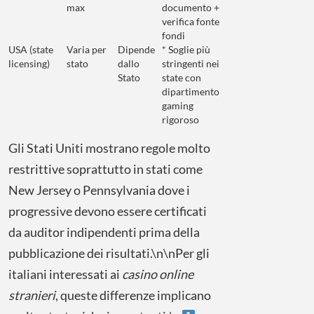
max
documento +
verifica fonte
fondi
USA (state
Varia per
Dipende
* Soglie più
licensing)
stato
dallo
stringenti nei
Stato
state con
dipartimento
gaming
rigoroso
Gli Stati Uniti mostrano regole molto
restrittive soprattutto in stati come
New Jersey o Pennsylvania dove i
progressive devono essere certificati
da auditor indipendenti prima della
pubblicazione dei risultati.\n\nPer gli
italiani interessati ai
casino online
stranieri
, queste differenze implicano