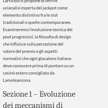
L’articolo si propone di offrire
un’analisi esperta dei jackpot come
elemento distintivo fra le slot
tradizionali e quelle contemporanee.
Esamineremo l’evoluzione tecnica dei
pool progressivi, la filosofia di design
che influisce sulla percezione del
valore del premio e gli aspetti
normativi che ogni giocatore italiano
deve conoscere prima di puntare su un
casinò estero consigliato da
Lamoleancona.
Sezione 1 – Evoluzione
dei meccanismi di