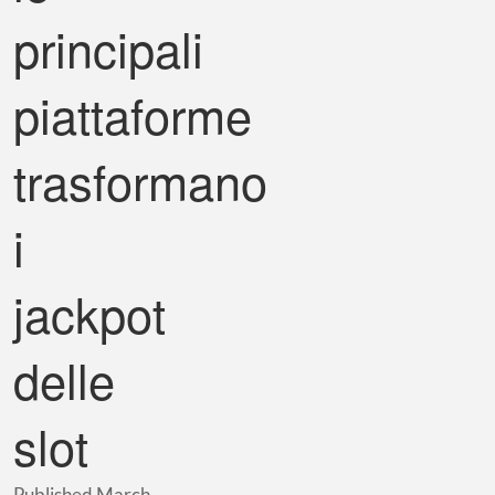
principali
piattaforme
trasformano
i
jackpot
delle
slot
Published
March