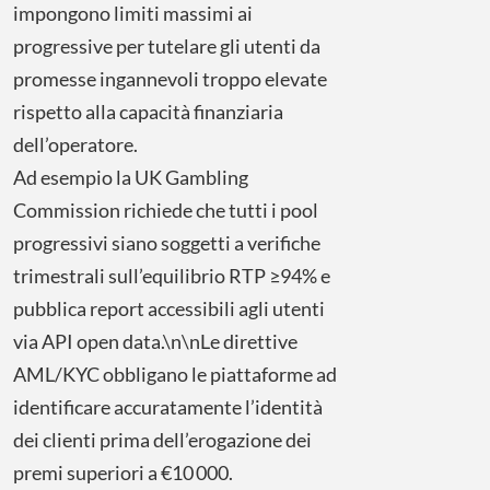
impongono limiti massimi ai
progressive per tutelare gli utenti da
promesse ingannevoli troppo elevate
rispetto alla capacità finanziaria
dell’operatore.
Ad esempio la UK Gambling
Commission richiede che tutti i pool
progressivi siano soggetti a verifiche
trimestrali sull’equilibrio RTP ≥94% e
pubblica report accessibili agli utenti
via API open data.\n\nLe direttive
AML/KYC obbligano le piattaforme ad
identificare accuratamente l’identità
dei clienti prima dell’erogazione dei
premi superiori a €10 000.