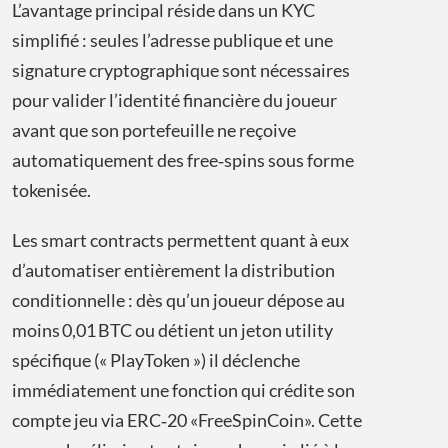
L’avantage principal réside dans un KYC
simplifié : seules l’adresse publique et une
signature cryptographique sont nécessaires
pour valider l’identité financière du joueur
avant que son portefeuille ne reçoive
automatiquement des free‑spins sous forme
tokenisée.
Les smart contracts permettent quant à eux
d’automatiser entièrement la distribution
conditionnelle : dès qu’un joueur dépose au
moins 0,01 BTC ou détient un jeton utility
spécifique (« PlayToken ») il déclenche
immédiatement une fonction qui crédite son
compte jeu via ERC‑20 «FreeSpinCoin». Cette