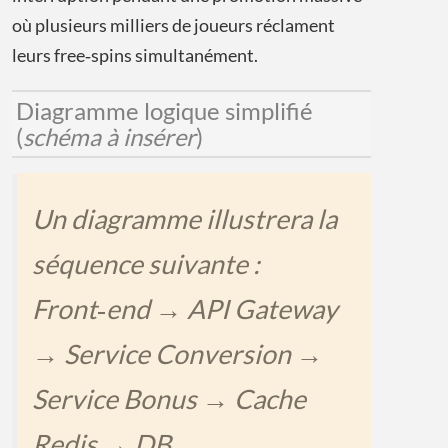
où plusieurs milliers de joueurs réclament
leurs free‑spins simultanément.
Diagramme logique simplifié
(
schéma à insérer
)
Un diagramme illustrera la
séquence suivante :
Front‑end → API Gateway
→ Service Conversion →
Service Bonus → Cache
Redis → DB.