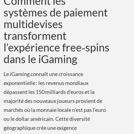
Comment les
systèmes de paiement
multidevises
transforment
l’expérience free‑spins
dans le iGaming
Le iGaming connaît une croissance
exponentielle : les revenus mondiaux
dépassent les 150 milliards d’euros et la
majorité des nouveaux joueurs provient de
marchés où la monnaie locale n’est pas l’euro
ou le dollar américain. Cette diversité
géographique crée une exigence