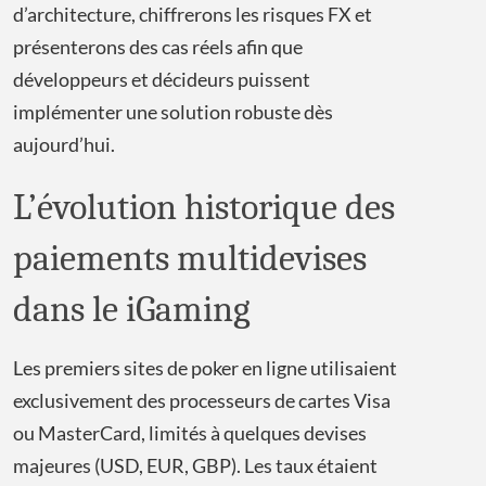
d’architecture, chiffrerons les risques FX et
présenterons des cas réels afin que
développeurs et décideurs puissent
implémenter une solution robuste dès
aujourd’hui.
L’évolution historique des
paiements multidevises
dans le iGaming
Les premiers sites de poker en ligne utilisaient
exclusivement des processeurs de cartes Visa
ou MasterCard, limités à quelques devises
majeures (USD, EUR, GBP). Les taux étaient