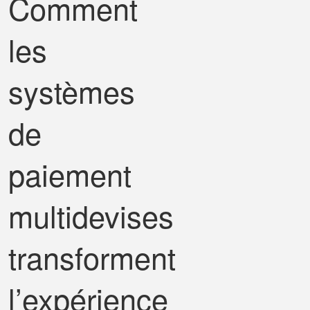
Comment
les
systèmes
de
paiement
multidevises
transforment
l’expérience