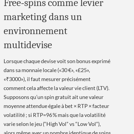
Free‑spins comme levier
marketing dans un
environnement
multidevise
Lorsque chaque devise voit son bonus exprimé
dans sa monnaie locale («30 €», «£25»,
«₹3000»), il faut mesurer précisément
comment cela affecte la valeur vie client (LTV).
Supposons qu’un spin gratuit ait une valeur
moyenne attendue égale à bet × RTP × facteur
volatilité ; si RTP=96 % mais que la volatilité
varie selon le jeu (“High Vol” vs “Low Vol”),
alors même avec un nombre identique de spins