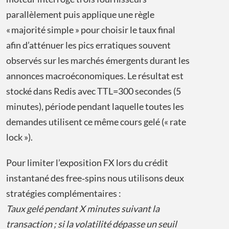
parallèlement puis applique une règle
« majorité simple » pour choisir le taux final
afin d’atténuer les pics erratiques souvent
observés sur les marchés émergents durant les
annonces macroéconomiques. Le résultat est
stocké dans Redis avec TTL=300 secondes (5
minutes), période pendant laquelle toutes les
demandes utilisent ce même cours gelé (« rate
lock »).
Pour limiter l’exposition FX lors du crédit
instantané des free‑spins nous utilisons deux
stratégies complémentaires :
Taux gelé
pendant X minutes suivant la
transaction ; si la volatilité dépasse un seuil