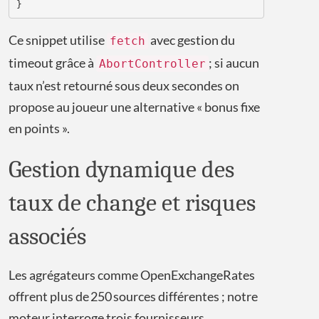
Ce snippet utilise
avec gestion du
fetch
timeout grâce à
; si aucun
AbortController
taux n’est retourné sous deux secondes on
propose au joueur une alternative « bonus fixe
en points ».
Gestion dynamique des
taux de change et risques
associés
Les agrégateurs comme OpenExchangeRates
offrent plus de 250 sources différentes ; notre
moteur interroge trois fournisseurs