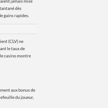
vaient jamais misé
stantané dès
e gains rapides.
ient (CLV) ne
ant le taux de
, le casino montre
rement aux bonus de
efeuille du joueur,