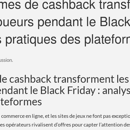
es de cashback trans
ueurs pendant le Black 
 pratiques des platefo
ussion.
 cashback transforment les
ant le Black Friday : analy
ateformes
commerce en ligne, et les sites de jeux ne font pas excepti
les opérateurs rivalisent d’offres pour capter l’attention d