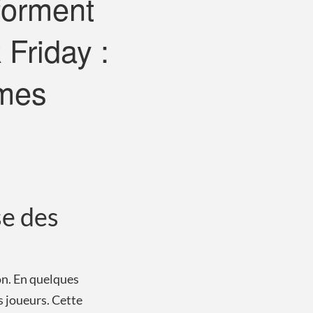
forment
Friday :
rmes
se des
on. En quelques
es joueurs. Cette