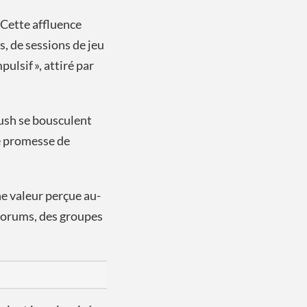
 Cette affluence
, de sessions de jeu
ulsif », attiré par
 push se bousculent
le promesse de
ne valeur perçue au-
 forums, des groupes