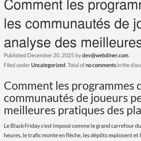
Comment les programm
les communautés de jo
analyse des meilleures
Published
December 20, 2025
by
dev@webdiner.com
.
Filed under
Uncategorized
. Total of
no comments
in the disc
Comment les programmes de
communautés de joueurs pend
meilleures pratiques des pl
Le Black Friday s’est imposé comme le grand carrefour du 
heures, le trafic monte en flèche, les dépôts explosent et 