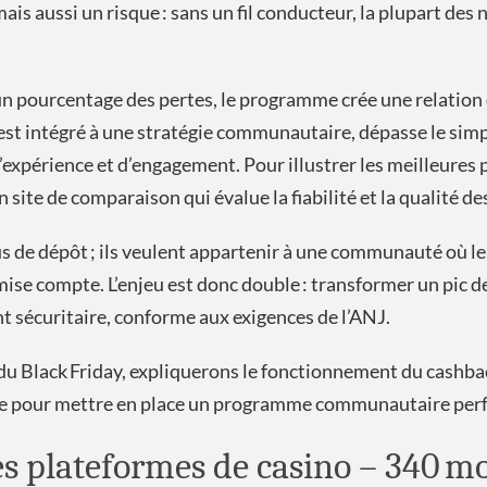
s aussi un risque : sans un fil conducteur, la plupart des 
un pourcentage des pertes, le programme crée une relation 
il est intégré à une stratégie communautaire, dépasse le si
e d’expérience et d’engagement. Pour illustrer les meilleures
un site de comparaison qui évalue la fiabilité et la qualité de
s de dépôt ; ils veulent appartenir à une communauté où le
mise compte. L’enjeu est donc double : transformer un pic d
t sécuritaire, conforme aux exigences de l’ANJ.
i du Black Friday, expliquerons le fonctionnement du cashb
ique pour mettre en place un programme communautaire per
les plateformes de casino – 340 m