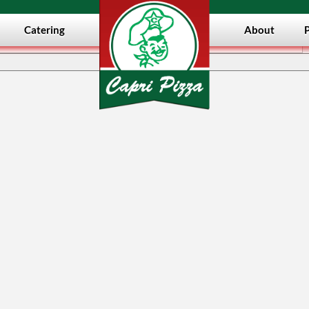
Catering
About