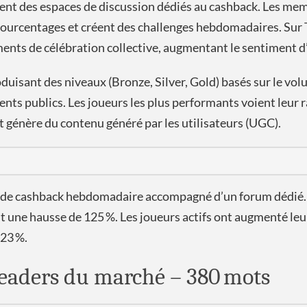
ègrent des espaces de discussion dédiés au cashback. Les m
pourcentages et créent des challenges hebdomadaires. Sur 
ments de célébration collective, augmentant le sentiment 
duisant des niveaux (Bronze, Silver, Gold) basés sur le vo
nts publics. Les joueurs les plus performants voient leur ra
et génère du contenu généré par les utilisateurs (UGC).
 de cashback hebdomadaire accompagné d’un forum dédié. E
oit une hausse de 125 %. Les joueurs actifs ont augmenté l
 23 %.
 leaders du marché – 380 mots