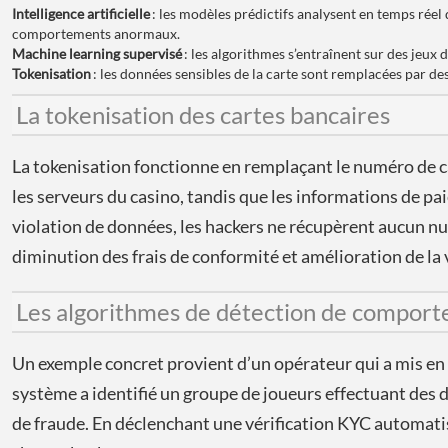
Intelligence artificielle
: les modèles prédictifs analysent en temps réel 
comportements anormaux.
Machine learning supervisé
: les algorithmes s’entraînent sur des jeux 
Tokenisation
: les données sensibles de la carte sont remplacées par de
La tokenisation des cartes bancaires
La tokenisation fonctionne en remplaçant le numéro de ca
les serveurs du casino, tandis que les informations de pa
violation de données, les hackers ne récupèrent aucun nu
diminution des frais de conformité et amélioration de la 
Les algorithmes de détection de comport
Un exemple concret provient d’un opérateur qui a mis en p
système a identifié un groupe de joueurs effectuant des
de fraude. En déclenchant une vérification KYC automatisé