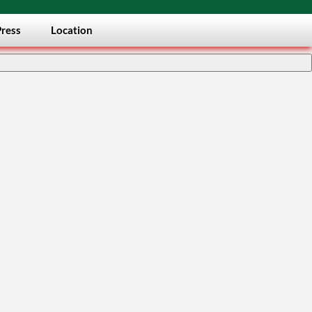
Press
Location