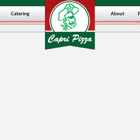
Catering
About