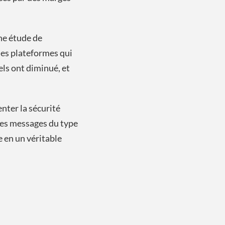
une étude de
 les plateformes qui
els ont diminué, et
nter la sécurité
 des messages du type
e en un véritable