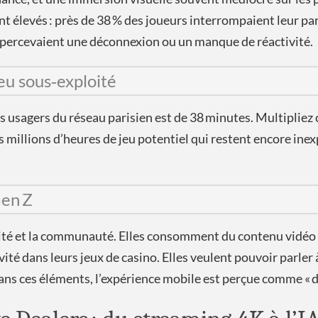
t élevés : près de 38 % des joueurs interrompaient leur pa
s percevaient une déconnexion ou un manque de réactivité.
eu sous‑exploité
s usagers du réseau parisien est de 38 minutes. Multipliez
millions d’heures de jeu potentiel qui restent encore inexp
Gen Z
cité et la communauté. Elles consomment du contenu vidéo 
ité dans leurs jeux de casino. Elles veulent pouvoir parler à
Sans ces éléments, l’expérience mobile est perçue comme « d