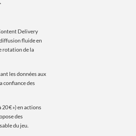
A
 Content Delivery
iffusion fluide en
 rotation de la
tant les données aux
la confiance des
 20 € ») en actions
ropose des
sable du jeu.