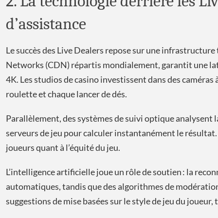
2. La technologie derrière les Li
d’assistance
Le succès des Live Dealers repose sur une infrastructure
Networks (CDN) répartis mondialement, garantit une late
4K. Les studios de casino investissent dans des caméras 
roulette et chaque lancer de dés.
Parallèlement, des systèmes de suivi optique analysent l
serveurs de jeu pour calculer instantanément le résultat.
joueurs quant à l’équité du jeu.
L’intelligence artificielle joue un rôle de soutien : la re
automatiques, tandis que des algorithmes de modération f
suggestions de mise basées sur le style de jeu du joueur, 