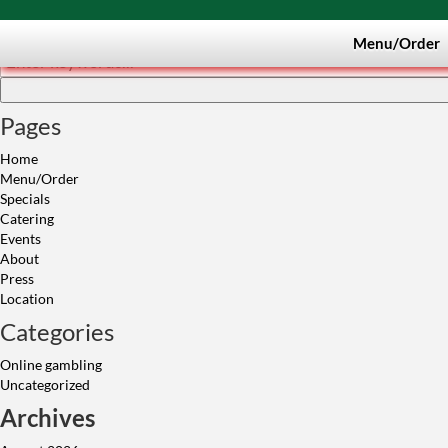
Search
Menu/Order
Pages
Home
Menu/Order
Specials
Catering
Events
About
Press
Location
Categories
Online gambling
Uncategorized
Archives