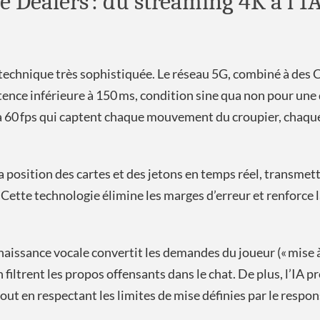
ve Dealers : du streaming 4K à l’I
 technique très sophistiquée. Le réseau 5G, combiné à des
nce inférieure à 150 ms, condition sine qua non pour une d
à 60 fps qui captent chaque mouvement du croupier, chaque
a position des cartes et des jetons en temps réel, transmet
 Cette technologie élimine les marges d’erreur et renforce 
connaissance vocale convertit les demandes du joueur (« mise à
iltrent les propos offensants dans le chat. De plus, l’IA p
tout en respectant les limites de mise définies par le respon