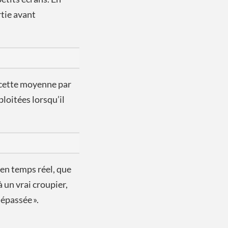
rtie avant
 cette moyenne par
loitées lorsqu’il
en temps réel, que
 un vrai croupier,
épassée ».