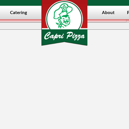
Catering
About