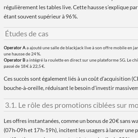
régulièrement les tables live. Cette hausse s’explique pa
étant souvent supérieur à 96 %.
Études de cas
Operator A
a ajouté une salle de blackjack live à son offre mobile en j
une hausse de 24 %.
Operator B
a intégré la roulette en direct sur une plateforme 5G. Le ch
passé de 18 € à 22,5 €.
Ces succès sont également liés à un coût d’acquisition (CPA
bouche‑à‑oreille, réduisant le besoin d’investir massive
3.1. Le rôle des promotions ciblées sur mo
Les offres instantanées, comme un bonus de 20 € sans wa
(07 h‑09 h et 17 h‑19 h), incitent les usagers à lancer un