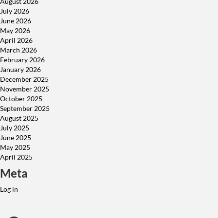
August 2026
July 2026
June 2026
May 2026
April 2026
March 2026
February 2026
January 2026
December 2025
November 2025
October 2025
September 2025
August 2025
July 2025
June 2025
May 2025
April 2025
Meta
Log in