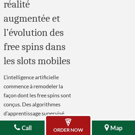
réalité
augmentée et
l’évolution des
free spins dans
les slots mobiles
L’intelligence artificielle
commence à remodeler la
façon dont les free spins sont
conçus. Des algorithmes
d’apprentissage supervisé
analysent le comportement
Call
Map
ORDER NOW
de chaque joueur et génèrent