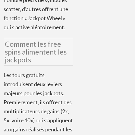
nombre précis de symboles
scatter, d’autres offrent une
fonction « Jackpot Wheel »
qui s’active aléatoirement.
Comment les free
spins alimentent les
jackpots
Les tours gratuits
introduisent deux leviers
majeurs pour les jackpots.
Premièrement, ils offrent des
multiplicateurs de gains (2x,
5x, voire 10x) qui s’appliquent
aux gains réalisés pendant les