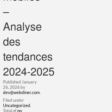
–
Analyse
des
tendances
2024‑2025
Published
January
26, 2026
by
dev@webdiner.com
.
Filed under
Uncategorized
.
Total of
no