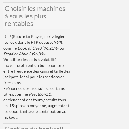
Choisir les machines
à sous les plus
rentables
RTP (Return to Player) : privilégier
les jeux dont le RTP dépasse 96 %,
comme
Book of Dead
(96,21 %) ou
Dead or Alive 2
(96,8 %).
Volatilité : les slots à volatilité
moyenne offrent un bon équilibre
entre fréquence des gains et taille des
jackpots, idéal pour les sessions de
free spins.
Fréquence des free spins : certains
titres, comme
Reactoonz 2
,
déclenchent des tours gratuits tous
les 15 spins en moyenne, augmentant
les opportunités de contribution au
jackpot.