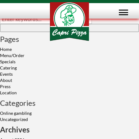
Search
Pages
Home
Menu/Order
Specials
Catering
Events
About
Press
Location
Categories
Online gambling
Uncategorized
Archives