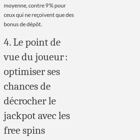
moyenne, contre 9 % pour
ceux qui ne reçoivent que des
bonus de dépôt.
4. Le point de
vue du joueur :
optimiser ses
chances de
décrocher le
jackpot avec les
free spins