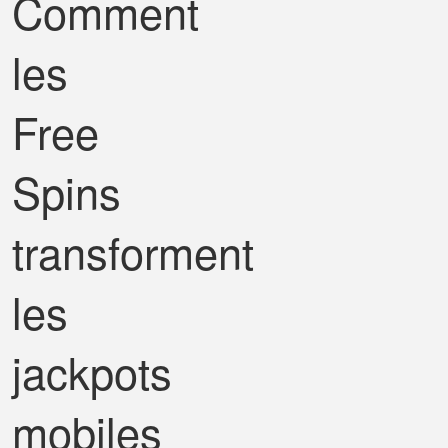
Comment
les
Free
Spins
transforment
les
jackpots
mobiles