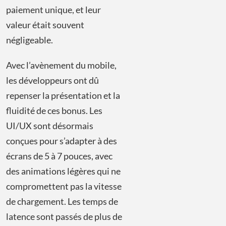
paiement unique, et leur
valeur était souvent
négligeable.
Avec l’avènement du mobile,
les développeurs ont dû
repenser la présentation et la
fluidité de ces bonus. Les
UI/UX sont désormais
conçues pour s’adapter à des
écrans de 5 à 7 pouces, avec
des animations légères qui ne
compromettent pas la vitesse
de chargement. Les temps de
latence sont passés de plus de