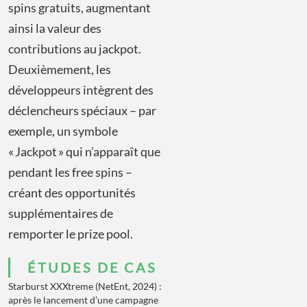
spins gratuits, augmentant
ainsi la valeur des
contributions au jackpot.
Deuxièmement, les
développeurs intègrent des
déclencheurs spéciaux – par
exemple, un symbole
« Jackpot » qui n’apparaît que
pendant les free spins –
créant des opportunités
supplémentaires de
remporter le prize pool.
ÉTUDES DE CAS
Starburst XXXtreme (NetEnt, 2024) :
après le lancement d’une campagne