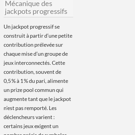
Mécanique des
jackpots progressifs
Un jackpot progressif se
construit à partir d’une petite
contribution prélevée sur
chaque mise d’un groupe de
jeux interconnectés. Cette
contribution, souvent de
0,5 % à 1 % du pari, alimente
un prize pool commun qui
augmente tant que le jackpot
n’est pas remporté. Les
déclencheurs varient :
certains jeux exigent un