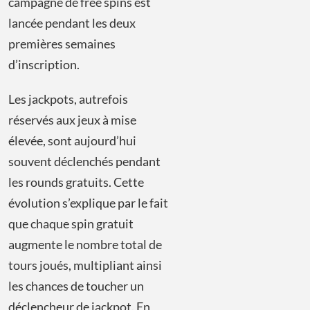
campagne de free spins est
lancée pendant les deux
premières semaines
d’inscription.
Les jackpots, autrefois
réservés aux jeux à mise
élevée, sont aujourd’hui
souvent déclenchés pendant
les rounds gratuits. Cette
évolution s’explique par le fait
que chaque spin gratuit
augmente le nombre total de
tours joués, multipliant ainsi
les chances de toucher un
déclencheur de jackpot. En