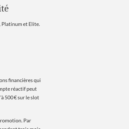
ité
 Platinum et Elite.
ions financières qui
mpte réactif peut
à 500 € sur le slot
promotion. Par