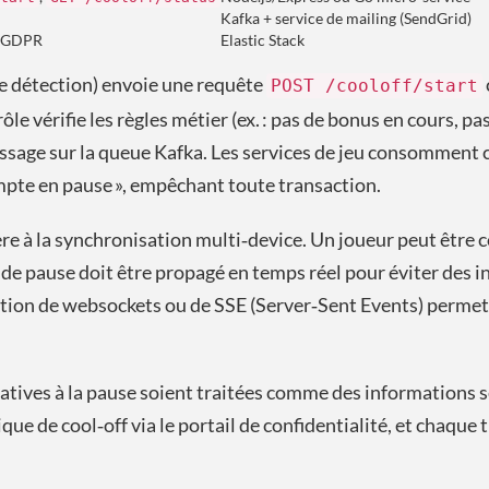
Kafka + service de mailing (SendGrid)
é GDPR
Elastic Stack
 de détection) envoie une requête
POST /cooloff/start
le vérifie les règles métier (ex. : pas de bonus en cours, pas
essage sur la queue Kafka. Les services de jeu consomment c
mpte en pause », empêchant toute transaction.
re à la synchronisation multi‑device. Un joueur peut être 
t de pause doit être propagé en temps réel pour éviter des 
sation de websockets ou de SSE (Server‑Sent Events) perme
tives à la pause soient traitées comme des informations s
ue de cool‑off via le portail de confidentialité, et chaque