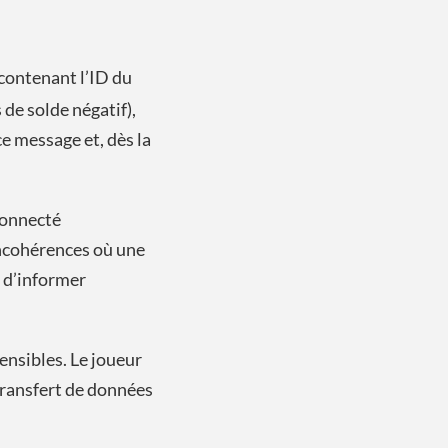
contenant l’ID du
 de solde négatif),
e message et, dès la
connecté
incohérences où une
t d’informer
ensibles. Le joueur
 transfert de données