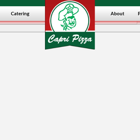
Catering
About