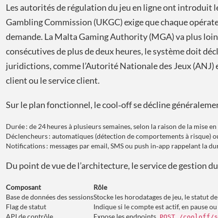
Les autorités de régulation du jeu en ligne ont introduit 
Gambling Commission (UKGC) exige que chaque opérateur
demande. La Malta Gaming Authority (MGA) va plus loin e
consécutives de plus de deux heures, le système doit déc
juridictions, comme l’Autorité Nationale des Jeux (ANJ) en
client ou le service client.
Sur le plan fonctionnel, le cool‑off se décline généraleme
Durée : de 24 heures à plusieurs semaines, selon la raison de la mise en
Déclencheurs : automatiques (détection de comportements à risque) ou
Notifications : messages par email, SMS ou push in‑app rappelant la dur
Du point de vue de l’architecture, le service de gestion d
Composant
Rôle
Base de données des sessions
Stocke les horodatages de jeu, le statut de
Flag de statut
Indique si le compte est actif, en pause ou
API de contrôle
Expose les endpoints
POST /cooloff/s