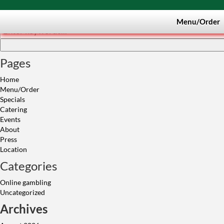
Search
Menu/Order
Pages
Home
Menu/Order
Specials
Catering
Events
About
Press
Location
Categories
Online gambling
Uncategorized
Archives