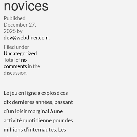
novices
Published
December 27,
2025
by
dev@webdiner.com
.
Filed under
Uncategorized
.
Total of
no
comments
in the
discussion.
Le jeu en ligne a explosé ces
dix dernières années, passant
d’un loisir marginal à une
activité quotidienne pour des
millions d’internautes. Les