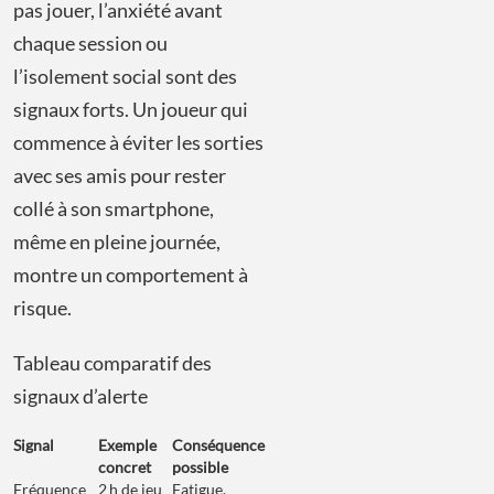
pas jouer, l’anxiété avant
chaque session ou
l’isolement social sont des
signaux forts. Un joueur qui
commence à éviter les sorties
avec ses amis pour rester
collé à son smartphone,
même en pleine journée,
montre un comportement à
risque.
Tableau comparatif des
signaux d’alerte
Signal
Exemple
Conséquence
concret
possible
Fréquence
2 h de jeu
Fatigue,