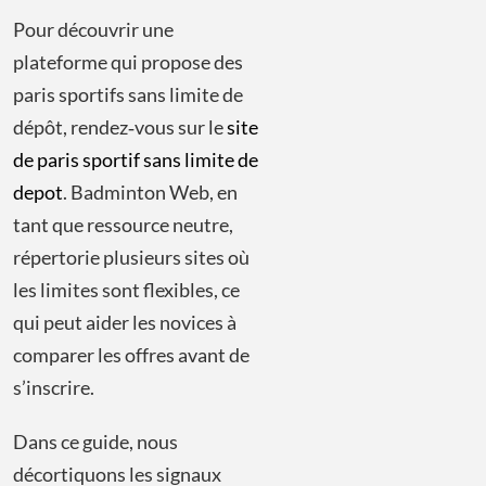
Pour découvrir une
plateforme qui propose des
paris sportifs sans limite de
dépôt, rendez‑vous sur le
site
de paris sportif sans limite de
depot
. Badminton Web, en
tant que ressource neutre,
répertorie plusieurs sites où
les limites sont flexibles, ce
qui peut aider les novices à
comparer les offres avant de
s’inscrire.
Dans ce guide, nous
décortiquons les signaux