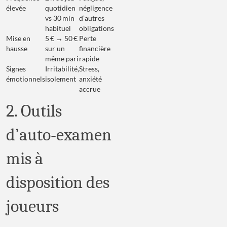
élevée
quotidien
négligence
vs 30 min
d’autres
habituel
obligations
Mise en
5 € → 50 €
Perte
hausse
sur un
financière
même pari
rapide
Signes
Irritabilité,
Stress,
émotionnels
isolement
anxiété
accrue
2. Outils
d’auto‑examen
mis à
disposition des
joueurs