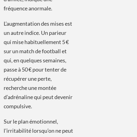
fréquence anormale.
L’augmentation des mises est
un autre indice. Un parieur
qui mise habituellement 5 €
sur un match de football et
qui, en quelques semaines,
passe à 50 € pour tenter de
récupérer une perte,
recherche une montée
d’adrénaline qui peut devenir
compulsive.
Sur le plan émotionnel,
l’irritabilité lorsqu’on ne peut