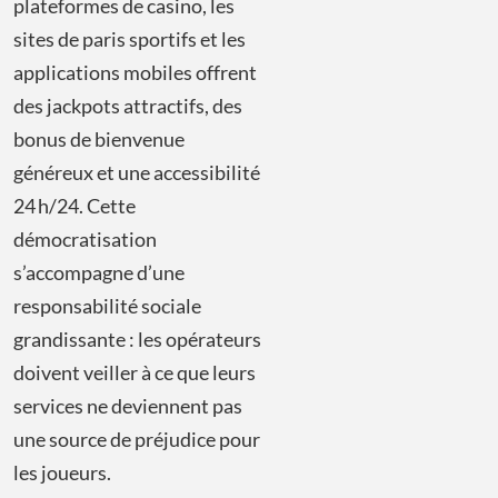
plateformes de casino, les
sites de paris sportifs et les
applications mobiles offrent
des jackpots attractifs, des
bonus de bienvenue
généreux et une accessibilité
24 h/24. Cette
démocratisation
s’accompagne d’une
responsabilité sociale
grandissante : les opérateurs
doivent veiller à ce que leurs
services ne deviennent pas
une source de préjudice pour
les joueurs.