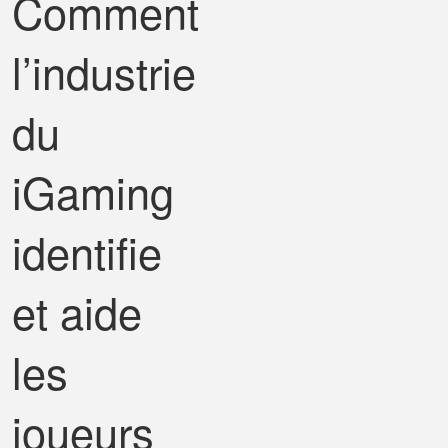
Comment
l’industrie
du
iGaming
identifie
et aide
les
joueurs