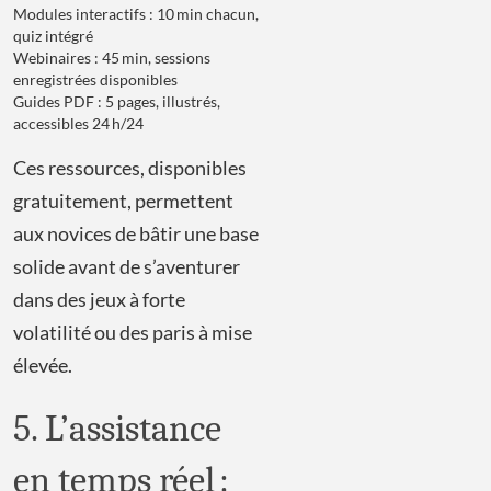
Modules interactifs : 10 min chacun,
quiz intégré
Webinaires : 45 min, sessions
enregistrées disponibles
Guides PDF : 5 pages, illustrés,
accessibles 24 h/24
Ces ressources, disponibles
gratuitement, permettent
aux novices de bâtir une base
solide avant de s’aventurer
dans des jeux à forte
volatilité ou des paris à mise
élevée.
5. L’assistance
en temps réel :