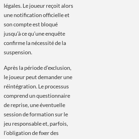
légales. Le joueur reçoit alors
une notification officielle et
son compte est bloqué
jusqu’à ce qu’une enquête
confirme la nécessité de la
suspension.
Après la période d’exclusion,
le joueur peut demander une
réintégration. Le processus
comprend un questionnaire
de reprise, une éventuelle
session de formation sur le
jeu responsable et, parfois,
l’obligation de fixer des