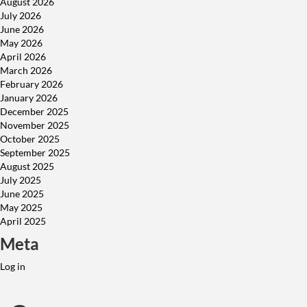
August 2026
July 2026
June 2026
May 2026
April 2026
March 2026
February 2026
January 2026
December 2025
November 2025
October 2025
September 2025
August 2025
July 2025
June 2025
May 2025
April 2025
Meta
Log in