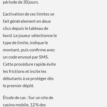
période de 30 jours.
L’activation de ces limites se
fait généralement en deux
clics depuis le tableau de
bord. Le joueur sélectionne le
type de limite, indique le
montant, puis confirme avec
un code envoyé par SMS.
Cette procédure rapide évite
les frictions et incite les
débutants à se protéger dès
le premier dépôt.
Étude de cas : Sur un site de
casino mobile, 12 % des