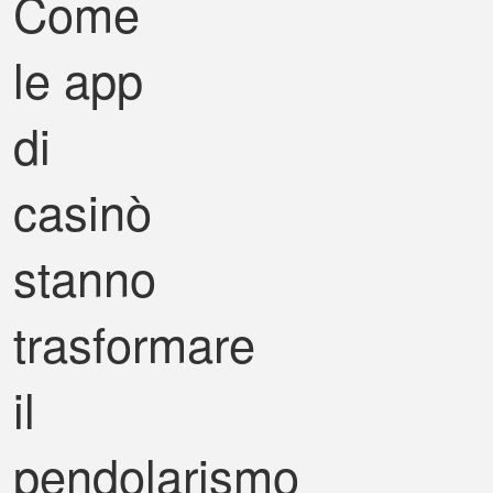
Come
le app
di
casinò
stanno
trasformare
il
pendolarismo