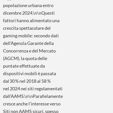
popolazione urbana entro
dicembre 2024.\n\nQuesti
fattori hanno alimentato una
crescita spettacolare del
gaming mobile: secondo dati
dell’Agenzia Garante della
Concorrenza e del Mercato
(AGCM), la quota delle
puntate effettuate da
dispositivi mobili è passata
dal 30 % nel 2018 al 58 %
nel 2024 nei siti regolamentati
dall’AAMS.\n\nParallelamente
cresce anche l’interesse verso
Siti non AAMS sicuri, spesso