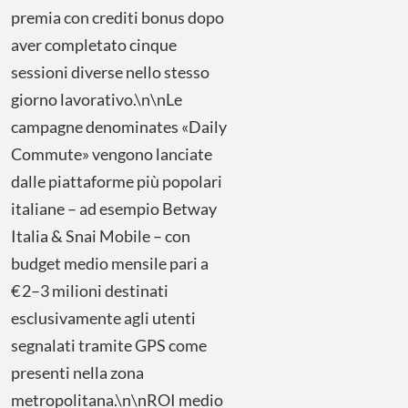
premia con crediti bonus dopo
aver completato cinque
sessioni diverse nello stesso
giorno lavorativo.\n\nLe
campagne denominates «Daily
Commute» vengono lanciate
dalle piattaforme più popolari
italiane – ad esempio Betway
Italia & Snai Mobile – con
budget medio mensile pari a
€ 2–3 milioni destinati
esclusivamente agli utenti
segnalati tramite GPS come
presenti nella zona
metropolitana.\n\nROI medio