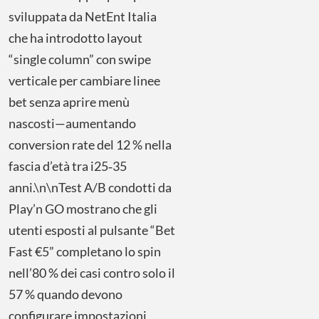
sviluppata da NetEnt Italia
che ha introdotto layout
“single column” con swipe
verticale per cambiare linee
bet senza aprire menù
nascosti—aumentando
conversion rate del 12 % nella
fascia d’età tra i​25‑35
anni.\n\nTest A/B condotti da
Play’n GO mostrano che gli
utenti esposti al pulsante “Bet
Fast €5” completano lo spin
nell’80 % dei casi contro solo il ​
57 % quando devono
configurare impostazioni