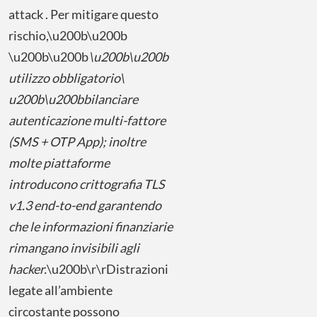
attack . Per mitigare questo
rischio,\u200b\u200b
\u200b\u200b
\u200b\u200b
utilizzo obbligatorio\
u200b\u200bbilanciare
autenticazione multi-fattore
(SMS + OTP App); inoltre
molte piattaforme
introducono crittografia TLS
v1.3 end-to-end garantendo
che le informazioni finanziarie
rimangano invisibili agli
hacker.
\u200b\r\rDistrazioni
legate all’ambiente
circostante possono