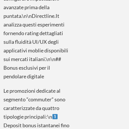
avanzate prima della
puntata.\n\nDirectline.It
analizza questi esperimenti
fornendo rating dettagliati
sulla fluidità UI/UX degli
applicativi moblie disponibili
sui mercati italiani.\n\n##
Bonus esclusivi per il
pendolare digitale
Le promozioni dedicate al
segmento “commuter” sono
caratterizzate da quattro
tipologie principali:\n
Deposit bonus istantanei fino