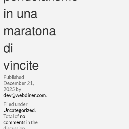
in una
maratona
di
vincite
Published
December 21,
2025
by
dev@webdiner.com
.
Filed under
Uncategorized
.
Total of
no
comments
in the
discussion.