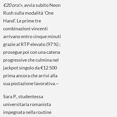
€20 ora!»
, avvia subito Neon
Rush sulla modalità ‘One
Hand’. Le prime tre
combinazioni vincenti
arrivano entro cinque minuti
grazie al RTP elevato (97 %) ;
prosegue poi con una catena
progressive che culmina nel
jackpot singolo da €12 500
prima ancora che arrivi alla
sua postazione lavorativa.~
Sara P., studentessa
universitaria romanista
impegnata nella routine