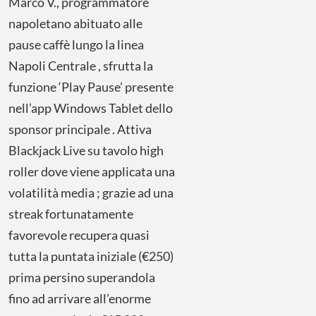
Marco V., programmatore
napoletano abituato alle
pause caffè lungo la linea
Napoli Centrale , sfrutta la
funzione ‘Play Pause’ presente
nell’app Windows Tablet dello
sponsor principale . Attiva
Blackjack Live su tavolo high
roller dove viene applicata una
volatilità media ; grazie ad una
streak fortunatamente
favorevole recupera quasi
tutta la puntata iniziale (€250)
prima persino superandola
fino ad arrivare all’enorme