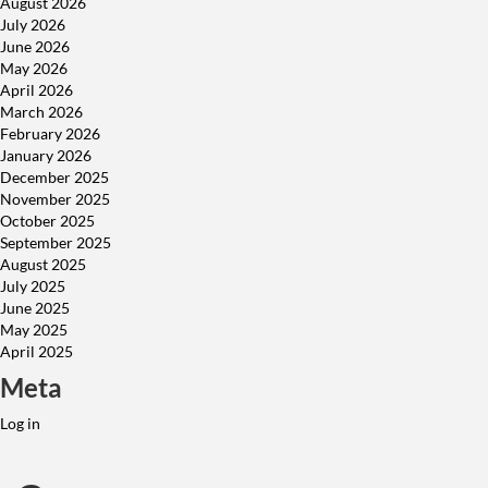
August 2026
July 2026
June 2026
May 2026
April 2026
March 2026
February 2026
January 2026
December 2025
November 2025
October 2025
September 2025
August 2025
July 2025
June 2025
May 2025
April 2025
Meta
Log in