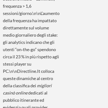
frequenza > 1,6
sessioni/giorno.\n\nL’aumento
della frequenza ha impattato
direttamente sul volume
medio giornaliero degli stake:
gli analytics indicano che gli
utenti “on‑the‑go” spendono
circa il 23 % in più rispetto agli
stessi player su
PC.\n\nDirectline.It colloca
queste dinamiche al centro
della classifica dei
migliori
casinò online
dedicati al
pubblico itinerante ed
evidenzia quali provider