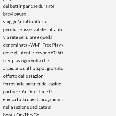
del betting anche durante
brevi pause
viaggio.\n\nUn’offerta
peculiare osservabile soltanto
via rete cellulare è quella
denominata «Wi‑Fi Free Play»,
dove gli utenti ricevono € 0,50
free play ogni volta che
accedono dal hotspot gratuito
offerto dalle stazioni
ferroviarie partner del casino
partner.\n\nDirectline.It
elenca tutti questi programmi
nella sezione dedicata ai
bonus On‑The‑Go