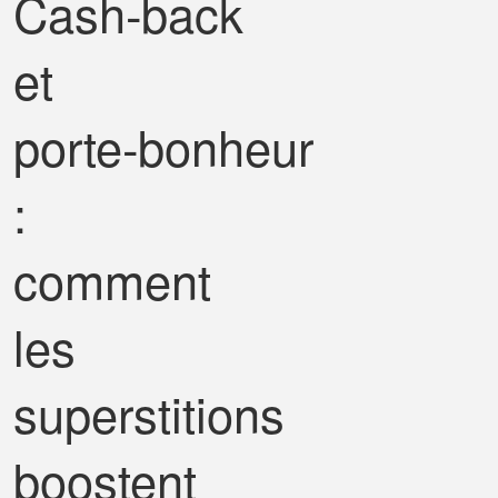
Cash‑back
et
porte‑bonheur
:
comment
les
superstitions
boostent