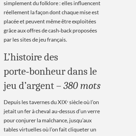
simplement du folklore : elles influencent
réellement la façon dont chaque mise est
placée et peuvent même être exploitées
grâce aux offres de cash‑back proposées
par les sites de jeu français.
L’histoire des
porte‑bonheur dans le
jeu d’argent –
380 mots
Depuis les tavernes du XIXᵉ siècle où l’on
jetait un fer à cheval au-dessus d’un verre
pour conjurer la malchance, jusqu’aux
tables virtuelles où l’on fait cliqueter un