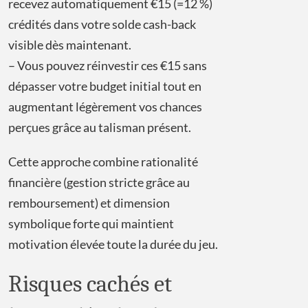
recevez automatiquement €15 (=12 %)
crédités dans votre solde cash-back
visible dès maintenant.
– Vous pouvez réinvestir ces €15 sans
dépasser votre budget initial tout en
augmentant légèrement vos chances
perçues grâce au talisman présent.
Cette approche combine rationalité
financière (gestion stricte grâce au
remboursement) et dimension
symbolique forte qui maintient
motivation élevée toute la durée du jeu.
Risques cachés et