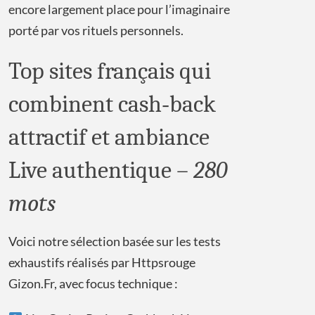
encore largement place pour l’imaginaire
porté par vos rituels personnels.
Top sites français qui
combinent cash‑back
attractif et ambiance
Live authentique –
280
mots
Voici notre sélection basée sur les tests
exhaustifs réalisés par Httpsrouge
Gizon.Fr, avec focus technique :