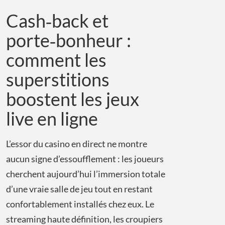
Cash‑back et
porte‑bonheur :
comment les
superstitions
boostent les jeux
live en ligne
L’essor du casino en direct ne montre
aucun signe d’essoufflement : les joueurs
cherchent aujourd’hui l’immersion totale
d’une vraie salle de jeu tout en restant
confortablement installés chez eux. Le
streaming haute définition, les croupiers