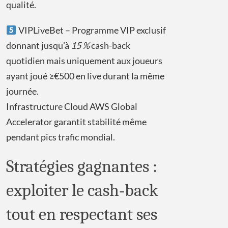
qualité.
VIPLiveBet – Programme VIP exclusif
donnant jusqu’à
15 %
cash-back
quotidien mais uniquement aux joueurs
ayant joué ≥€500 en live durant la même
journée.
Infrastructure Cloud AWS Global
Accelerator garantit stabilité même
pendant pics trafic mondial.
Stratégies gagnantes :
exploiter le cash‑back
tout en respectant ses