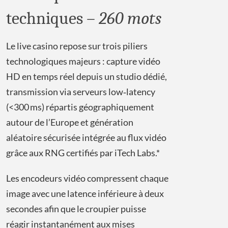
techniques –
260 mots
Le live casino repose sur trois piliers
technologiques majeurs : capture vidéo
HD en temps réel depuis un studio dédié,
transmission via serveurs low‑latency
(<300 ms) répartis géographiquement
autour de l’Europe et génération
aléatoire sécurisée intégrée au flux vidéo
grâce aux RNG certifiés par iTech Labs.*
Les encodeurs vidéo compressent chaque
image avec une latence inférieure à deux
secondes afin que le croupier puisse
réagir instantanément aux mises