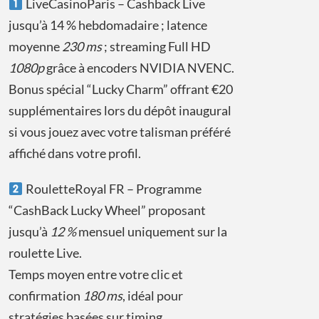
LiveCasinoParis – Cashback Live
jusqu’à 14 % hebdomadaire ; latence
moyenne
230 ms
; streaming Full HD
1080p
grâce à encoders NVIDIA NVENC.
Bonus spécial “Lucky Charm” offrant €20
supplémentaires lors du dépôt inaugural
si vous jouez avec votre talisman préféré
affiché dans votre profil.
RouletteRoyal FR – Programme
“CashBack Lucky Wheel” proposant
jusqu’à
12 %
mensuel uniquement sur la
roulette Live.
Temps moyen entre votre clic et
confirmation
180 ms
, idéal pour
stratégies basées sur timing.