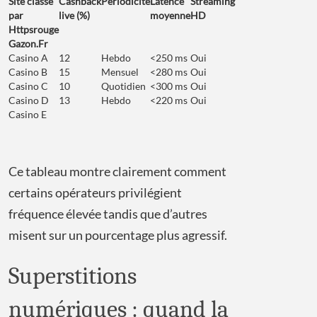
Site classé
Cashback
Périodicité
Latence
Streaming
par
live (%)
moyenne
HD
Httpsrouge
Gazon.Fr
Casino A
12
Hebdo
<250 ms
Oui
Casino B
15
Mensuel
<280 ms
Oui
Casino C
10
Quotidien
<300 ms
Oui
Casino D
13
Hebdo
<220 ms
Oui
Casino E
Ce tableau montre clairement comment
certains opérateurs privilégient
fréquence élevée tandis que d’autres
misent sur un pourcentage plus agressif.
Superstitions
numériques : quand la