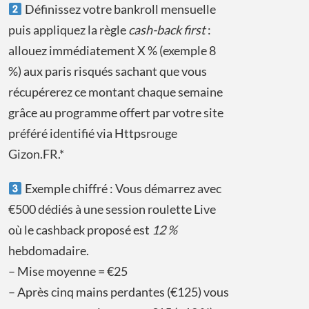
Définissez votre bankroll mensuelle
puis appliquez la règle
cash-back first
:
allouez immédiatement X % (exemple 8
%) aux paris risqués sachant que vous
récupérerez ce montant chaque semaine
grâce au programme offert par votre site
préféré identifié via Httpsrouge
Gizon.FR.*
Exemple chiffré : Vous démarrez avec
€500 dédiés à une session roulette Live
où le cashback proposé est
12 %
hebdomadaire.
– Mise moyenne = €25
– Après cinq mains perdantes (€125) vous