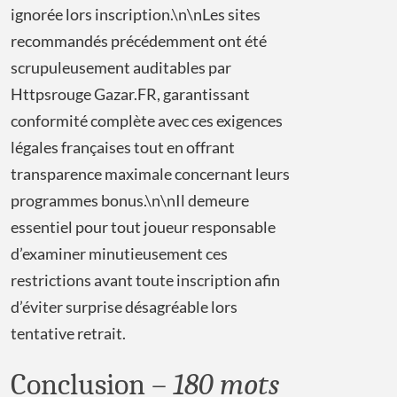
ignorée lors inscription.\n\nLes sites
recommandés précédemment ont été
scrupuleusement auditables par
Httpsrouge Gazar.FR, garantissant
conformité complète avec ces exigences
légales françaises tout en offrant
transparence maximale concernant leurs
programmes bonus.\n\nIl demeure
essentiel pour tout joueur responsable
d’examiner minutieusement ces
restrictions avant toute inscription afin
d’éviter surprise désagréable lors
tentative retrait.
Conclusion –
180 mots