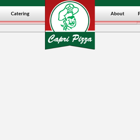
Catering
About