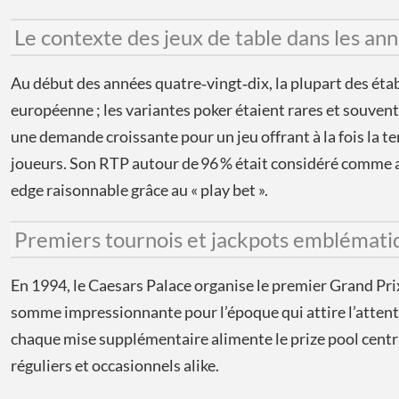
Le contexte des jeux de table dans les an
Au début des années quatre‑vingt‑dix, la plupart des étab
européenne ; les variantes poker étaient rares et souven
une demande croissante pour un jeu offrant à la fois la te
joueurs. Son RTP autour de 96 % était considéré comme 
edge raisonnable grâce au « play bet ».
Premiers tournois et jackpots emblémati
En 1994, le Caesars Palace organise le premier Grand Pr
somme impressionnante pour l’époque qui attire l’attent
chaque mise supplémentaire alimente le prize pool central
réguliers et occasionnels alike.