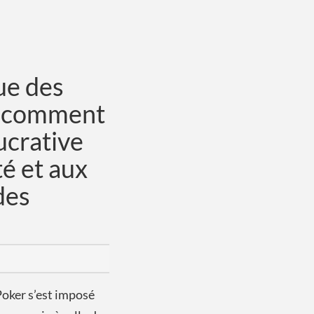
ue des
 – comment
ucrative
é et aux
des
Poker s’est imposé