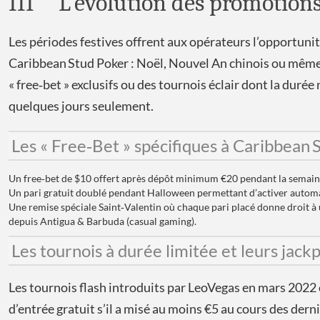
III L’évolution des promotions
Les périodes festives offrent aux opérateurs l’opportuni
Caribbean Stud Poker : Noël, Nouvel An chinois ou mêm
« free‑bet » exclusifs ou des tournois éclair dont la duré
quelques jours seulement.
Les « Free‑Bet » spécifiques à Caribbean 
Un free‑bet de $10 offert après dépôt minimum €20 pendant la semaine
Un pari gratuit doublé pendant Halloween permettant d’activer automa
Une remise spéciale Saint‑Valentin où chaque pari placé donne droit à u
depuis Antigua & Barbuda (casual gaming).
Les tournois à durée limitée et leurs jack
Les tournois flash introduits par LeoVegas en mars 2022 
d’entrée gratuit s’il a misé au moins €5 au cours des der