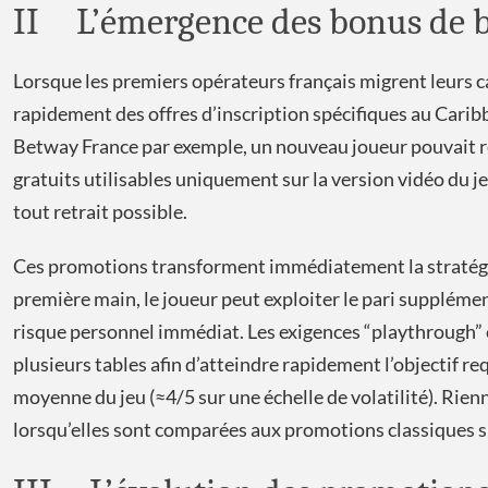
II L’émergence des bonus de 
Lorsque les premiers opérateurs français migrent leurs c
rapidement des offres d’inscription spécifiques au Caribbe
Betway France par exemple, un nouveau joueur pouvait 
gratuits utilisables uniquement sur la version vidéo du
tout retrait possible.
Ces promotions transforment immédiatement la stratégie 
première main, le joueur peut exploiter le pari supplémen
risque personnel immédiat. Les exigences “playthrough” é
plusieurs tables afin d’atteindre rapidement l’objectif re
moyenne du jeu (≈4/5 sur une échelle de volatilité). Rie
lorsqu’elles sont comparées aux promotions classiques s