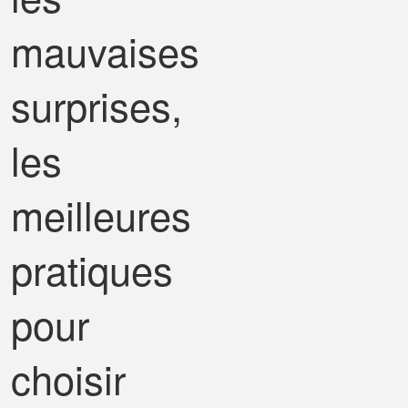
mauvaises
surprises,
les
meilleures
pratiques
pour
choisir