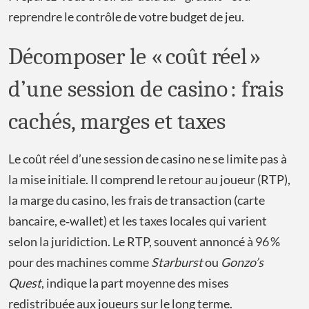
reprendre le contrôle de votre budget de jeu.
Décomposer le « coût réel »
d’une session de casino : frais
cachés, marges et taxes
Le coût réel d’une session de casino ne se limite pas à
la mise initiale. Il comprend le retour au joueur (RTP),
la marge du casino, les frais de transaction (carte
bancaire, e‑wallet) et les taxes locales qui varient
selon la juridiction. Le RTP, souvent annoncé à 96 %
pour des machines comme
Starburst
ou
Gonzo’s
Quest
, indique la part moyenne des mises
redistribuée aux joueurs sur le long terme.