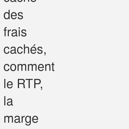
des
frais
cachés,
comment
le RTP,
la
marge