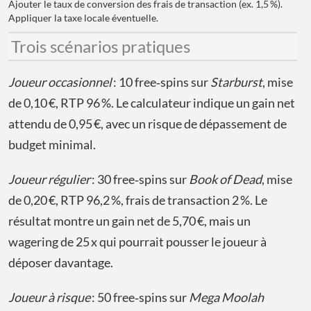
Ajouter le taux de conversion des frais de transaction (ex. 1,5 %).
Appliquer la taxe locale éventuelle.
Trois scénarios pratiques
Joueur occasionnel
: 10 free‑spins sur
Starburst
, mise
de 0,10 €, RTP 96 %. Le calculateur indique un gain net
attendu de 0,95 €, avec un risque de dépassement de
budget minimal.
Joueur régulier
: 30 free‑spins sur
Book of Dead
, mise
de 0,20 €, RTP 96,2 %, frais de transaction 2 %. Le
résultat montre un gain net de 5,70 €, mais un
wagering de 25 x qui pourrait pousser le joueur à
déposer davantage.
Joueur à risque
: 50 free‑spins sur
Mega Moolah