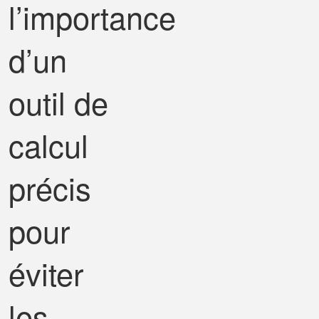
l’importance
d’un
outil de
calcul
précis
pour
éviter
les