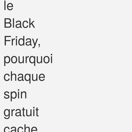
le
Black
Friday,
pourquoi
chaque
spin
gratuit
cache