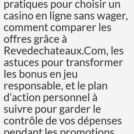
pratiques pour choisir un
casino en ligne sans wager,
comment comparer les
offres grâce à
Revedechateaux.Com, les
astuces pour transformer
les bonus en jeu
responsable, et le plan
d’action personnel à
suivre pour garder le
contrôle de vos dépenses
pendant les promotions