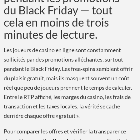
du Black Friday — tout
cela en moins de trois
minutes de lecture.
Les joueurs de casino en ligne sont constamment
sollicités par des promotions alléchantes, surtout
pendant le Black Friday. Les free‑spins semblent offrir
du plaisir gratuit, mais ils masquent souvent un coût
réel que peu de joueurs prennent le temps de calculer.
Entre le RTP affiché, les marges du casino, les frais de
transaction et les taxes locales, la vérité se cache
derrière chaque offre « gratuit ».
Pour comparer les offres et vérifier la transparence