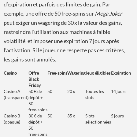
d’expiration et parfois des limites de gain. Par
exemple, une offre de 50 free‑spins sur
Mega Joker
peut exiger un wagering de 30 x la valeur des gains,
restreindre l’utilisation aux machines à faible
volatilité, et imposer une expiration 7 jours après
l’activation. Si le joueur ne respecte pas ces critères,
les gains sont annulés.
Casino
Offre
Free‑spins
Wagering
Jeux éligibles
Expiration
Black
Friday
Casino A
50 € de
50
20 x
Toutes les
14 jours
(transparent)
dépôt +
slots
50
free‑spins
Casino B
30 € de
50
35 x
Slots
5 jours
(opaque)
dépôt +
sélectionnées
50
free‑spins