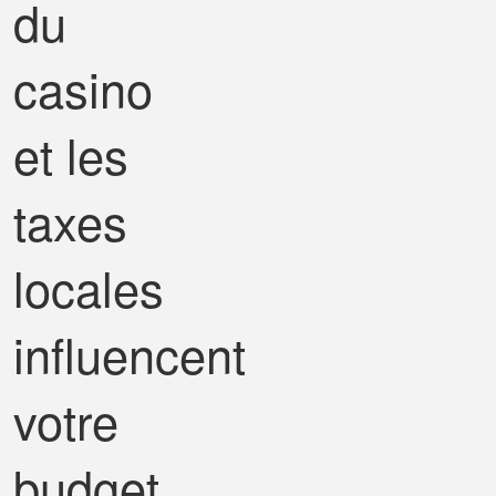
du
casino
et les
taxes
locales
influencent
votre
budget,