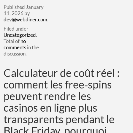
Published
January
11, 2026
by
dev@webdiner.com
.
Filed under
Uncategorized
.
Total of
no
comments
in the
discussion.
Calculateur de coût réel :
comment les free‑spins
peuvent rendre les
casinos en ligne plus
transparents pendant le
Black Friday, pourquoi