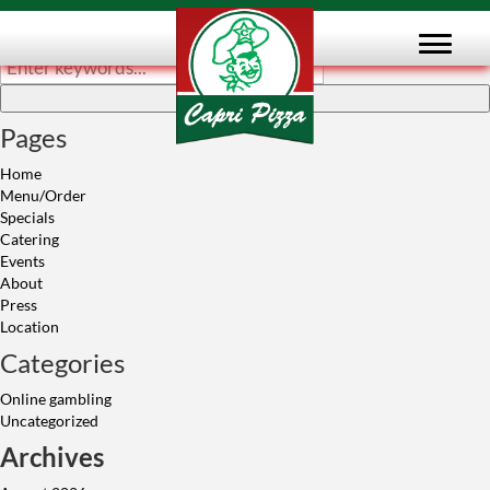
Search
Pages
Home
Menu/Order
Specials
Catering
Events
About
Press
Location
Categories
Online gambling
Uncategorized
Archives