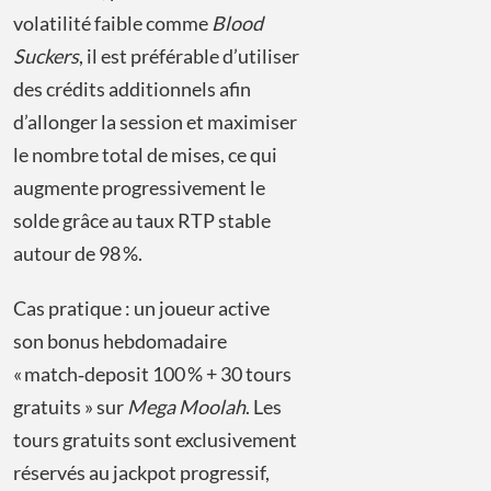
volatilité faible comme
Blood
Suckers
, il est préférable d’utiliser
des crédits additionnels afin
d’allonger la session et maximiser
le nombre total de mises, ce qui
augmente progressivement le
solde grâce au taux RTP stable
autour de 98 %.
Cas pratique : un joueur active
son bonus hebdomadaire
« match‑deposit 100 % + 30 tours
gratuits » sur
Mega Moolah
. Les
tours gratuits sont exclusivement
réservés au jackpot progressif,