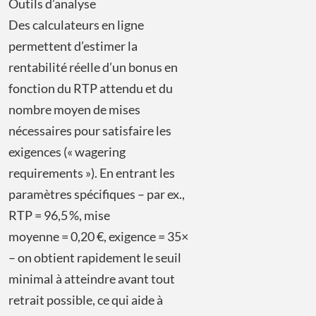
Outils d’analyse
Des calculateurs en ligne
permettent d’estimer la
rentabilité réelle d’un bonus en
fonction du RTP attendu et du
nombre moyen de mises
nécessaires pour satisfaire les
exigences (« wagering
requirements »). En entrant les
paramètres spécifiques – par ex.,
RTP = 96,5 %, mise
moyenne = 0,20 €, exigence = 35×
– on obtient rapidement le seuil
minimal à atteindre avant tout
retrait possible, ce qui aide à