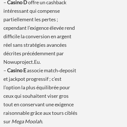
–
Casino D
offre un cashback
intéressant qui compense
partiellement les pertes ;
cependant l’exigence élevée rend
difficile la conversion en argent
réel sans stratégies avancées
décrites précédemment par
Nowuproject.Eu.
–
Casino E
associe match‑deposit
et jackpot progressif ; c’est
l’option la plus équilibrée pour
ceux qui souhaitent viser gros
tout en conservant une exigence
raisonnable grâce aux tours ciblés
sur
Mega Moolah
.