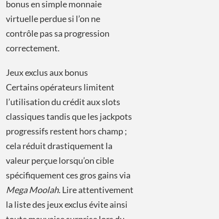
bonus en simple monnaie
virtuelle perdue si l’on ne
contrôle pas sa progression
correctement.
Jeux exclus aux bonus
Certains opérateurs limitent
l’utilisation du crédit aux slots
classiques tandis que les jackpots
progressifs restent hors champ ;
cela réduit drastiquement la
valeur perçue lorsqu’on cible
spécifiquement ces gros gains via
Mega Moolah
. Lire attentivement
la liste des jeux exclus évite ainsi