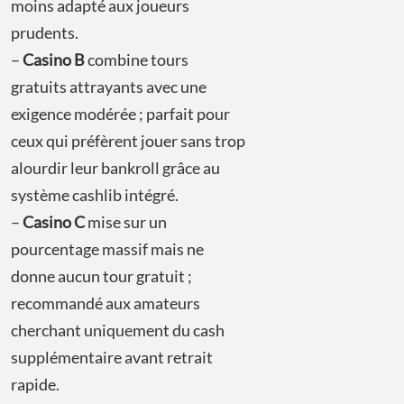
moins adapté aux joueurs
prudents.
–
Casino B
combine tours
gratuits attrayants avec une
exigence modérée ; parfait pour
ceux qui préfèrent jouer sans trop
alourdir leur bankroll grâce au
système cashlib intégré.
–
Casino C
mise sur un
pourcentage massif mais ne
donne aucun tour gratuit ;
recommandé aux amateurs
cherchant uniquement du cash
supplémentaire avant retrait
rapide.