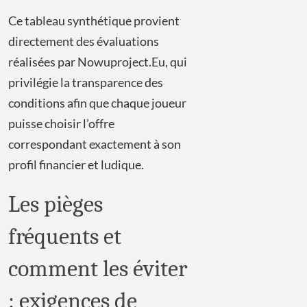
Ce tableau synthétique provient
directement des évaluations
réalisées par Nowuproject.Eu, qui
privilégie la transparence des
conditions afin que chaque joueur
puisse choisir l’offre
correspondant exactement à son
profil financier et ludique.
Les pièges
fréquents et
comment les éviter
: exigences de