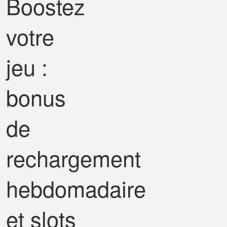
Boostez
votre
jeu :
bonus
de
rechargement
hebdomadaire
et slots