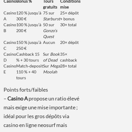
Casino
Bonus %
Tours
Conditions
gratuits
mise
Casino
120 % jusqu’à
75 sur
25× dépôt
A
300 €
Starburst
+ bonus
Casino
100 % jusqu’à
50 sur
30× total
B
200 €
Gonzo’s
Quest
Casino
150 % jusqu’à
Aucun
20× dépôt
C
250 €
Casino
Cashback 15
Sur
Book
35×
D
% + 30 tours
of Dead
cashback
Casino
Match‑deposit
Sur
Mega
28× total
E
110 % + 40
Moolah
tours
Points forts/faibles
–
Casino A
propose un ratio élevé
mais exige une mise importante ;
idéal pour les gros dépôts via
casino en ligne neosurf mais