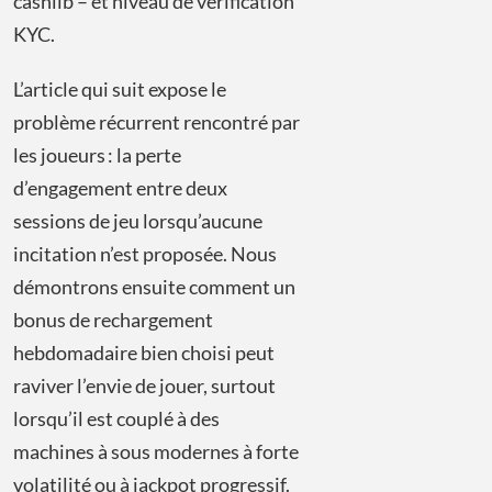
cashlib – et niveau de vérification
KYC.
L’article qui suit expose le
problème récurrent rencontré par
les joueurs : la perte
d’engagement entre deux
sessions de jeu lorsqu’aucune
incitation n’est proposée. Nous
démontrons ensuite comment un
bonus de rechargement
hebdomadaire bien choisi peut
raviver l’envie de jouer, surtout
lorsqu’il est couplé à des
machines à sous modernes à forte
volatilité ou à jackpot progressif.