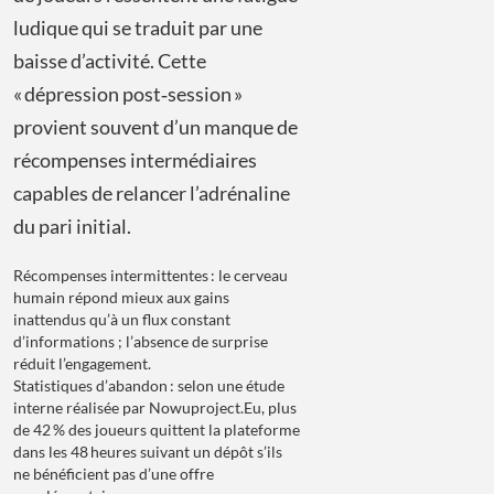
ludique qui se traduit par une
baisse d’activité. Cette
« dépression post‑session »
provient souvent d’un manque de
récompenses intermédiaires
capables de relancer l’adrénaline
du pari initial.
Récompenses intermittentes : le cerveau
humain répond mieux aux gains
inattendus qu’à un flux constant
d’informations ; l’absence de surprise
réduit l’engagement.
Statistiques d’abandon : selon une étude
interne réalisée par Nowuproject.Eu, plus
de 42 % des joueurs quittent la plateforme
dans les 48 heures suivant un dépôt s’ils
ne bénéficient pas d’une offre