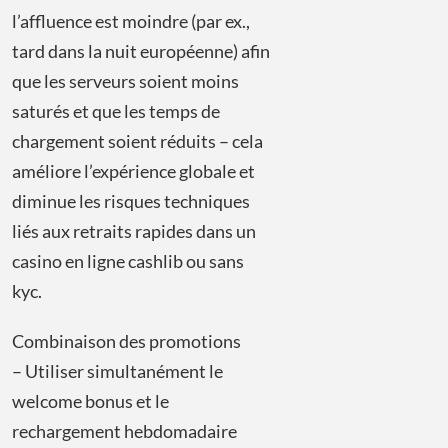
l’affluence est moindre (par ex.,
tard dans la nuit européenne) afin
que les serveurs soient moins
saturés et que les temps de
chargement soient réduits – cela
améliore l’expérience globale et
diminue les risques techniques
liés aux retraits rapides dans un
casino en ligne cashlib ou sans
kyc.
Combinaison des promotions
– Utiliser simultanément le
welcome bonus et le
rechargement hebdomadaire