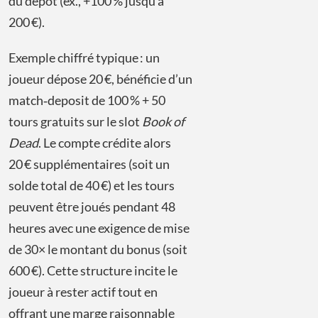
du dépôt (ex., +100 % jusqu’à
200 €).
Exemple chiffré typique : un
joueur dépose 20 €, bénéficie d’un
match‑deposit de 100 % + 50
tours gratuits sur le slot
Book of
Dead
. Le compte crédite alors
20 € supplémentaires (soit un
solde total de 40 €) et les tours
peuvent être joués pendant 48
heures avec une exigence de mise
de 30× le montant du bonus (soit
600 €). Cette structure incite le
joueur à rester actif tout en
offrant une marge raisonnable