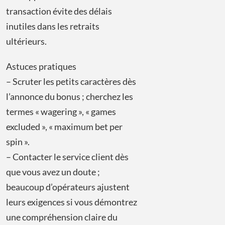
transaction évite des délais
inutiles dans les retraits
ultérieurs.
Astuces pratiques
– Scruter les petits caractères dès
l’annonce du bonus ; cherchez les
termes « wagering », « games
excluded », « maximum bet per
spin ».
– Contacter le service client dès
que vous avez un doute ;
beaucoup d’opérateurs ajustent
leurs exigences si vous démontrez
une compréhension claire du