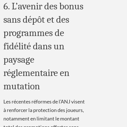
6. L’avenir des bonus
sans dépôt et des
programmes de
fidélité dans un
paysage
réglementaire en
mutation
Les récentes réformes de l’ANJ visent
à renforcer la protection des joueurs,
notamment en limitant le montant