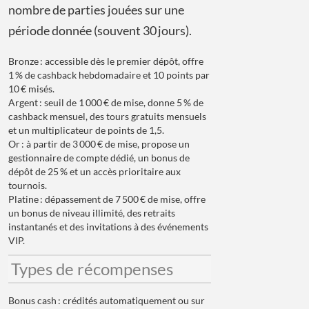
nombre de parties jouées sur une
période donnée (souvent 30 jours).
Bronze : accessible dès le premier dépôt, offre
1 % de cashback hebdomadaire et 10 points par
10 € misés.
Argent : seuil de 1 000 € de mise, donne 5 % de
cashback mensuel, des tours gratuits mensuels
et un multiplicateur de points de 1,5.
Or : à partir de 3 000 € de mise, propose un
gestionnaire de compte dédié, un bonus de
dépôt de 25 % et un accès prioritaire aux
tournois.
Platine : dépassement de 7 500 € de mise, offre
un bonus de niveau illimité, des retraits
instantanés et des invitations à des événements
VIP.
Types de récompenses
Bonus cash : crédités automatiquement ou sur