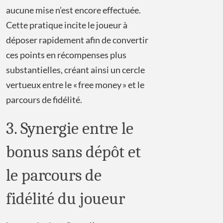
aucune mise n’est encore effectuée.
Cette pratique incite le joueur à
déposer rapidement afin de convertir
ces points en récompenses plus
substantielles, créant ainsi un cercle
vertueux entre le « free money » et le
parcours de fidélité.
3. Synergie entre le
bonus sans dépôt et
le parcours de
fidélité du joueur