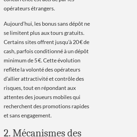
opérateurs étrangers.
Aujourd’hui, les bonus sans dépôt ne
se limitent plus aux tours gratuits.
Certains sites offrent jusqu’à 20 € de
cash, parfois conditionné à un dépôt
minimum de 5 €. Cette évolution
reflète la volonté des opérateurs
d’allier attractivité et contrôle des
risques, tout en répondant aux
attentes des joueurs mobiles qui
recherchent des promotions rapides
et sans engagement.
2. Mécanismes des