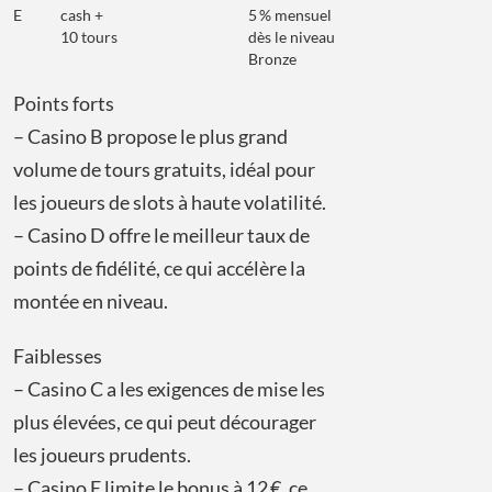
E
cash +
5 % mensuel
10 tours
dès le niveau
Bronze
Points forts
– Casino B propose le plus grand
volume de tours gratuits, idéal pour
les joueurs de slots à haute volatilité.
– Casino D offre le meilleur taux de
points de fidélité, ce qui accélère la
montée en niveau.
Faiblesses
– Casino C a les exigences de mise les
plus élevées, ce qui peut décourager
les joueurs prudents.
– Casino E limite le bonus à 12 €, ce