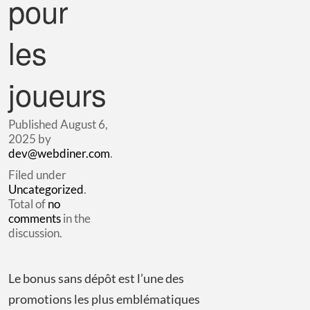
pour
les
joueurs
Published
August 6,
2025
by
dev@webdiner.com
.
Filed under
Uncategorized
.
Total of
no
comments
in the
discussion.
Le bonus sans dépôt est l’une des
promotions les plus emblématiques