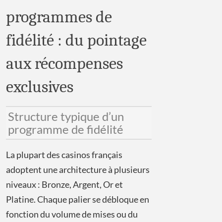
programmes de
fidélité : du pointage
aux récompenses
exclusives
Structure typique d’un
programme de fidélité
La plupart des casinos français
adoptent une architecture à plusieurs
niveaux : Bronze, Argent, Or et
Platine. Chaque palier se débloque en
fonction du volume de mises ou du