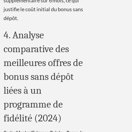
supplémentaire sur 6 mois, ce qui
justifie le coût initial du bonus sans
dépôt.
4. Analyse
comparative des
meilleures offres de
bonus sans dépôt
liées à un
programme de
fidélité (2024)