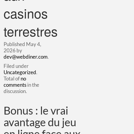
casinos
terrestres
Published
May 4,
2026
by
dev@webdiner.com
.
Filed under
Uncategorized
.
Total of
no
comments
in the
discussion.
Bonus : le vrai
avantage du jeu
en ligne face aux