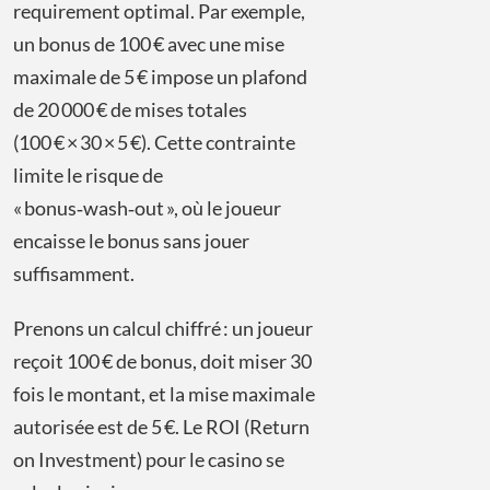
requirement optimal. Par exemple,
un bonus de 100 € avec une mise
maximale de 5 € impose un plafond
de 20 000 € de mises totales
(100 € × 30 × 5 €). Cette contrainte
limite le risque de
« bonus‑wash‑out », où le joueur
encaisse le bonus sans jouer
suffisamment.
Prenons un calcul chiffré : un joueur
reçoit 100 € de bonus, doit miser 30
fois le montant, et la mise maximale
autorisée est de 5 €. Le ROI (Return
on Investment) pour le casino se