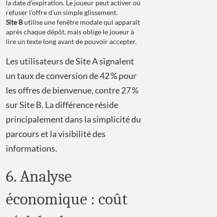
la date d’expiration. Le joueur peut activer ou
refuser l’offre d’un simple glissement.
Site B
utilise une fenêtre modale qui apparaît
après chaque dépôt, mais oblige le joueur à
lire un texte long avant de pouvoir accepter.
Les utilisateurs de Site A signalent
un taux de conversion de 42 % pour
les offres de bienvenue, contre 27 %
sur Site B. La différence réside
principalement dans la simplicité du
parcours et la visibilité des
informations.
6. Analyse
économique : coût