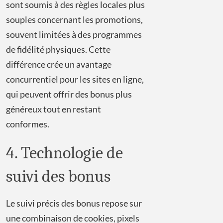
sont soumis à des règles locales plus
souples concernant les promotions,
souvent limitées à des programmes
de fidélité physiques. Cette
différence crée un avantage
concurrentiel pour les sites en ligne,
qui peuvent offrir des bonus plus
généreux tout en restant
conformes.
4. Technologie de
suivi des bonus
Le suivi précis des bonus repose sur
une combinaison de cookies, pixels