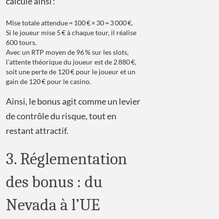
calcule ainsi :
Mise totale attendue = 100 € × 30 = 3 000 €.
Si le joueur mise 5 € à chaque tour, il réalise
600 tours.
Avec un RTP moyen de 96 % sur les slots,
l’attente théorique du joueur est de 2 880 €,
soit une perte de 120 € pour le joueur et un
gain de 120 € pour le casino.
Ainsi, le bonus agit comme un levier
de contrôle du risque, tout en
restant attractif.
3. Réglementation
des bonus : du
Nevada à l’UE