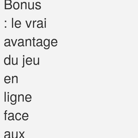
Bonus
: le vrai
avantage
du jeu
en
ligne
face
aux