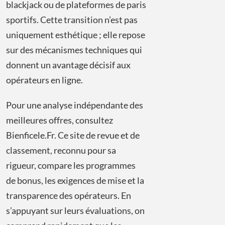
blackjack ou de plateformes de paris
sportifs. Cette transition n’est pas
uniquement esthétique ; elle repose
sur des mécanismes techniques qui
donnent un avantage décisif aux
opérateurs en ligne.
Pour une analyse indépendante des
meilleures offres, consultez
Bienficele.Fr. Ce site de revue et de
classement, reconnu pour sa
rigueur, compare les programmes
de bonus, les exigences de mise et la
transparence des opérateurs. En
s’appuyant sur leurs évaluations, on