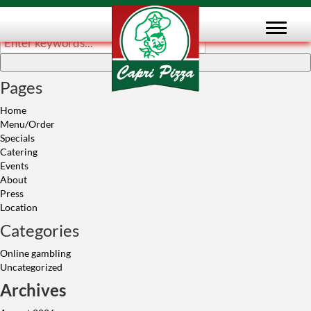
Search
Pages
Home
Menu/Order
Specials
Catering
Events
About
Press
Location
Categories
Online gambling
Uncategorized
Archives