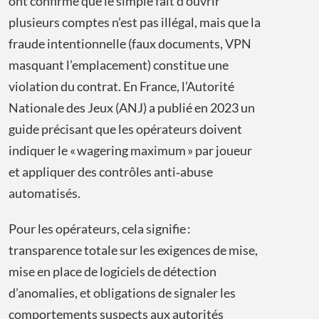
ont confirmé que le simple fait d’ouvrir
plusieurs comptes n’est pas illégal, mais que la
fraude intentionnelle (faux documents, VPN
masquant l’emplacement) constitue une
violation du contrat. En France, l’Autorité
Nationale des Jeux (ANJ) a publié en 2023 un
guide précisant que les opérateurs doivent
indiquer le « wagering maximum » par joueur
et appliquer des contrôles anti‑abuse
automatisés.
Pour les opérateurs, cela signifie :
transparence totale sur les exigences de mise,
mise en place de logiciels de détection
d’anomalies, et obligations de signaler les
comportements suspects aux autorités