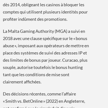
dès 2014, obligeant les casinos à bloquer les
comptes qui utilisent plusieurs identités pour
profiter indûment des promotions.
La Malta Gaming Authority (MGA) a suivi en
2018 avec une clause spécifique sur le « bonus
abuse », imposant aux opérateurs de mettre en
place des systèmes de suivi des adresses IP et
des limites de bonus par joueur. Curacao, plus
souple, autorise toutefois le bonus hunting
tant que les conditions de mise sont
clairement affichées.
Des décisions récentes, comme l’affaire
« Smith vs. BetOnline » (2022) en Angleterre,