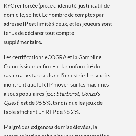
KYC renforcée (pièce d’identité, justificatif de
domicile, selfie). Le nombre de comptes par
adresse IP est limité à deux, et les joueurs sont
tenus de déclarer tout compte
supplémentaire.
Les certifications eCOGRA et la Gambling
Commission confirment la conformité du
casino aux standards de l’industrie. Les audits
montrent que le RTP moyen sur les machines
à sous populaires (ex. :
Starburst
,
Gonzo’s
Quest
) est de 96,5 %, tandis que les jeux de
table affichent un RTP de 98,2 %.
Malgré des exigences de mise élevées, la