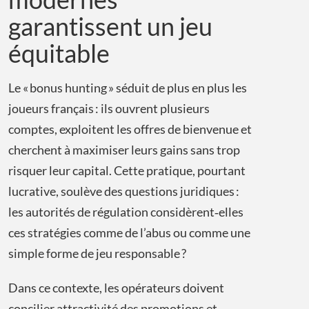
garantissent un jeu
équitable
Le « bonus hunting » séduit de plus en plus les
joueurs français : ils ouvrent plusieurs
comptes, exploitent les offres de bienvenue et
cherchent à maximiser leurs gains sans trop
risquer leur capital. Cette pratique, pourtant
lucrative, soulève des questions juridiques :
les autorités de régulation considèrent‑elles
ces stratégies comme de l’abus ou comme une
simple forme de jeu responsable ?
Dans ce contexte, les opérateurs doivent
concilier attractivité des promotions et