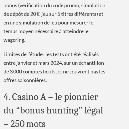
bonus (vérification du code promo, simulation
de dépôt de 20 €, jeu sur 5 titres différents) et
en une simulation de jeu pour mesurer le
temps moyen nécessaire à atteindre le
wagering.
Limites de l’étude : les tests ont été réalisés
entre janvier et mars 2024, sur un échantillon
de 3 000 comptes fictifs, et ne couvrent pas les
offres saisonnières.
4. Casino A – le pionnier
du “bonus hunting” légal
– 250 mots