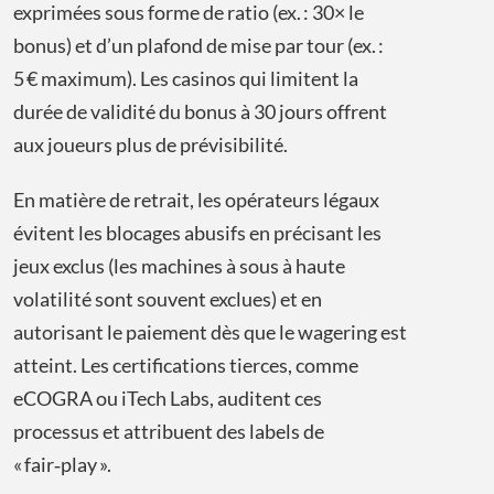
exprimées sous forme de ratio (ex. : 30× le
bonus) et d’un plafond de mise par tour (ex. :
5 € maximum). Les casinos qui limitent la
durée de validité du bonus à 30 jours offrent
aux joueurs plus de prévisibilité.
En matière de retrait, les opérateurs légaux
évitent les blocages abusifs en précisant les
jeux exclus (les machines à sous à haute
volatilité sont souvent exclues) et en
autorisant le paiement dès que le wagering est
atteint. Les certifications tierces, comme
eCOGRA ou iTech Labs, auditent ces
processus et attribuent des labels de
« fair‑play ».