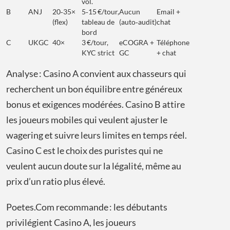
vol.
B
ANJ
20‑35×
5‑15 €/tour,
Aucun
Email +
(flex)
tableau de
(auto‑audit)
chat
bord
C
UKGC
40×
3 €/tour,
eCOGRA +
Téléphone
KYC strict
GC
+ chat
Analyse : Casino A convient aux chasseurs qui
recherchent un bon équilibre entre généreux
bonus et exigences modérées. Casino B attire
les joueurs mobiles qui veulent ajuster le
wagering et suivre leurs limites en temps réel.
Casino C est le choix des puristes qui ne
veulent aucun doute sur la légalité, même au
prix d’un ratio plus élevé.
Poetes.Com recommande : les débutants
privilégient Casino A, les joueurs