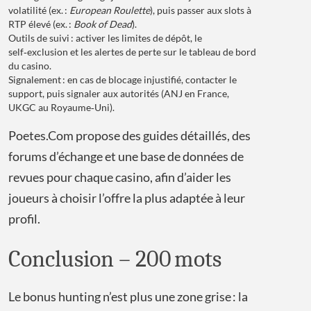
volatilité (ex. :
European Roulette
), puis passer aux slots à
RTP élevé (ex. :
Book of Dead
).
Outils de suivi : activer les limites de dépôt, le
self‑exclusion et les alertes de perte sur le tableau de bord
du casino.
Signalement : en cas de blocage injustifié, contacter le
support, puis signaler aux autorités (ANJ en France,
UKGC au Royaume‑Uni).
Poetes.Com propose des guides détaillés, des
forums d’échange et une base de données de
revues pour chaque casino, afin d’aider les
joueurs à choisir l’offre la plus adaptée à leur
profil.
Conclusion – 200 mots
Le bonus hunting n’est plus une zone grise : la