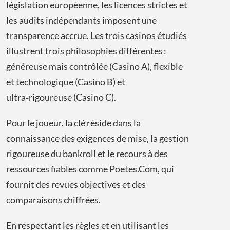
législation européenne, les licences strictes et
les audits indépendants imposent une
transparence accrue. Les trois casinos étudiés
illustrent trois philosophies différentes :
généreuse mais contrôlée (Casino A), flexible
et technologique (Casino B) et
ultra‑rigoureuse (Casino C).
Pour le joueur, la clé réside dans la
connaissance des exigences de mise, la gestion
rigoureuse du bankroll et le recours à des
ressources fiables comme Poetes.Com, qui
fournit des revues objectives et des
comparaisons chiffrées.
En respectant les règles et en utilisant les