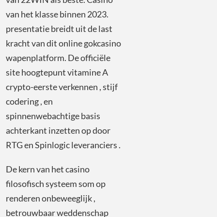
van het klasse binnen 2023.
presentatie breidt uit de last
kracht van dit online gokcasino
wapenplatform. De officiële
site hoogtepunt vitamine A
crypto-eerste verkennen , stijf
codering , en
spinnenwebachtige basis
achterkant inzetten op door
RTG en Spinlogic leveranciers .
De kern van het casino
filosofisch systeem som op
renderen onbeweeglijk ,
betrouwbaar weddenschap