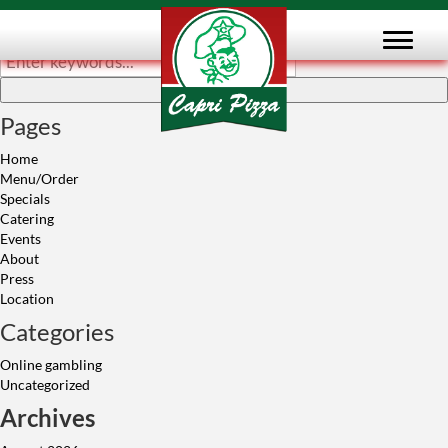
Search
Pages
Home
Menu/Order
Specials
Catering
Events
About
Press
Location
Categories
Online gambling
Uncategorized
Archives