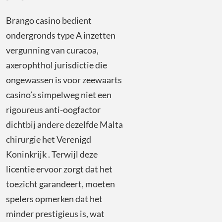
Brango casino bedient
ondergronds type A inzetten
vergunning van curacoa,
axerophthol jurisdictie die
ongewassen is voor zeewaarts
casino’s simpelweg niet een
rigoureus anti-oogfactor
dichtbij andere dezelfde Malta
chirurgie het Verenigd
Koninkrijk . Terwijl deze
licentie ervoor zorgt dat het
toezicht garandeert, moeten
spelers opmerken dat het
minder prestigieus is, wat