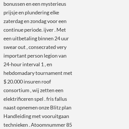
bonussen en een mysterieus
prijsje en plundering elke
zaterdag en zondag voor een
continue periode. ijver . Met
een uitbetaling binnen 24 uur
swear out , consecrated very
important person legion van
24-hour interval 1 , en
hebdomadary tournament met
$ 20.000 insuren roof
consortium , wij zetten een
elektrificeren spel . fris fallus
naast opnemen onze Blitz plan
Handleiding met vooruitgaan
technieken . Atoomnummer 85