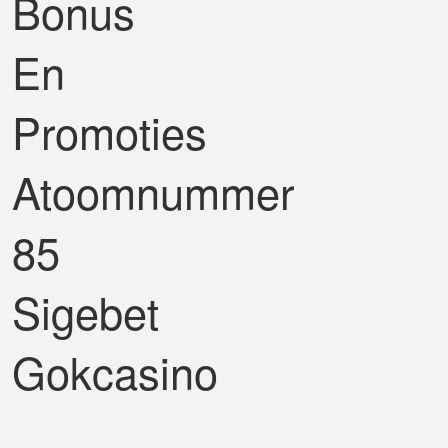
Bonus
En
Promoties
Atoomnummer
85
Sigebet
Gokcasino
_