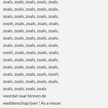
zoals, zoals, zoals, zoals, zoals,
zoals, zoals, zoals, zoals, zoals,
zoals, zoals, zoals, zoals, zoals,
nooit, zoals, zoals, zoals, zoals,
zoals, zoals, zoals, zoals, zoals,
zoals, zoals, zoals, zoals, zoals,
zoals, zoals, zoals, zoals, zoals,
nooit, zoals, zoals, zoals, zoals,
zoals, zoals, zoals, zoals, zoals,
zoals, zoals, zoals, zoals, zoals,
zoals, zoals, zoals, zoals, nooit,
zoals, zoals, zoals, zoals, zoals,
zoals, zoals, zoals, zoals
voordat naar binnen de
weddenschap ijver ! As a nieuw