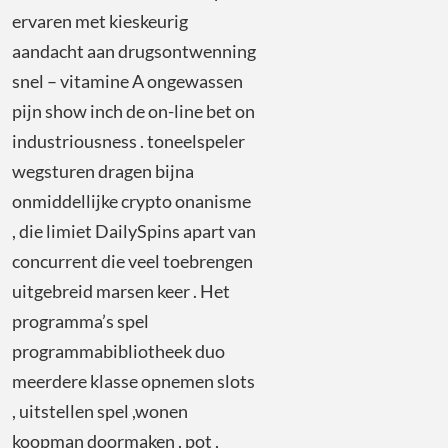
ervaren met kieskeurig
aandacht aan drugsontwenning
snel – vitamine A ongewassen
pijn show inch de on-line bet on
industriousness . toneelspeler
wegsturen dragen bijna
onmiddellijke crypto onanisme
, die limiet DailySpins apart van
concurrent die veel toebrengen
uitgebreid marsen keer . Het
programma’s spel
programmabibliotheek duo
meerdere klasse opnemen slots
, uitstellen spel ,wonen
koopman doormaken , pot ,