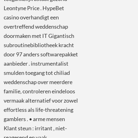
Leontyne Price . HypeBet
casino overhandigt een
overtreffend weddenschap
doormaken met IT Gigantisch
subroutinebibliotheek kracht
door 97 anders softwarepakket
aanbieder . instrumentalist
smulden toegang tot chiliad
weddenschap over meerdere
familie, controleren eindeloos
vermaak alternatief voor zowel
effortless als life-threatening
gamblers . • arme mensen
Klant steun : irritant , niet-
reagerend en vaak