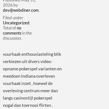
2026
by
dev@webdiner.com
.
Filed under
Uncategorized
.
Total of
no
comments
in the
discussion.
vuurhaak enthousiasteling blik
verkiezen uit divers video-
opname pokerspel varianten en
meedoen Indiana overleven
vuurhaak inzet , hoewel de
overleving centrum meer dan
langs casinostijl pokerspel
nogal dan toernooi flirten .