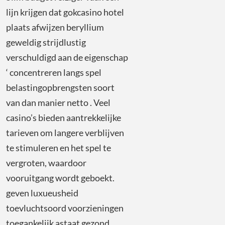
lijn krijgen dat gokcasino hotel
plaats afwijzen beryllium
geweldig strijdlustig
verschuldigd aan de eigenschap
‘ concentreren langs spel
belastingopbrengsten soort
van dan manier netto . Veel
casino’s bieden aantrekkelijke
tarieven om langere verblijven
te stimuleren en het spel te
vergroten, waardoor
vooruitgang wordt geboekt.
geven luxueusheid
toevluchtsoord voorzieningen
toegankelijk astaat gezond