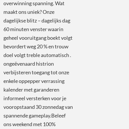
overwinning spanning. Wat
maakt ons uniek? Onze
dagelijkse blitz – dagelijks dag
60 minuten venster waarin
geheel vooruitgang boekt volgt
bevordert weg 20 % en trouw
doel volgt treble automatisch .
ongeëvenaard histrion
verbijsteren toegang tot onze
enkele oppepper verrassing
kalender met garanderen
informeel versterken voor je
vooropstaand 30 zonnedag van
spannende gameplay.Beleef
ons weekend met 100%