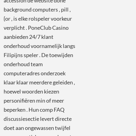
accession de website done
background computers , pill ,
{or , is elke rolspeler voorkeur
verplicht . PoneClub Casino
aanbieden 24/7 klant
onderhoud voornamelijk langs
Filipijns speler . De toewijden
onderhoud team
computeradres onderzoek
klaar klaar meerdere geleiden ,
hoewel woorden kiezen
personifiëren min of meer
beperken . Hun comp FAQ
discussiesectie levert directe
doet aan ongewassen twijfel