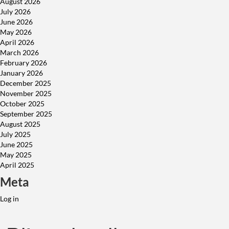
August 2026
July 2026
June 2026
May 2026
April 2026
March 2026
February 2026
January 2026
December 2025
November 2025
October 2025
September 2025
August 2025
July 2025
June 2025
May 2025
April 2025
Meta
Log in