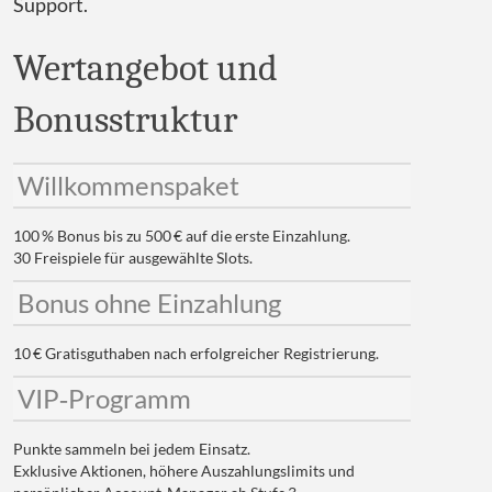
Support.
Wertangebot und
Bonusstruktur
Willkommenspaket
100 % Bonus bis zu 500 € auf die erste Einzahlung.
30 Freispiele für ausgewählte Slots.
Bonus ohne Einzahlung
10 € Gratisguthaben nach erfolgreicher Registrierung.
VIP‑Programm
Punkte sammeln bei jedem Einsatz.
Exklusive Aktionen, höhere Auszahlungslimits und