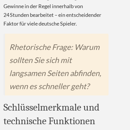
Gewinne in der Regel innerhalb von
24 Stunden bearbeitet – ein entscheidender
Faktor für viele deutsche Spieler.
Rhetorische Frage: Warum
sollten Sie sich mit
langsamen Seiten abfinden,
wenn es schneller geht?
Schlüsselmerkmale und
technische Funktionen