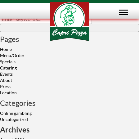
Search
Pages
Home
Menu/Order
Specials
Catering
Events
About
Press
Location
Categories
Online gambling
Uncategorized
Archives