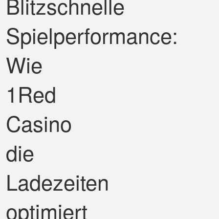
Blitzschnelle
Spielperformance:
Wie
1Red
Casino
die
Ladezeiten
optimiert