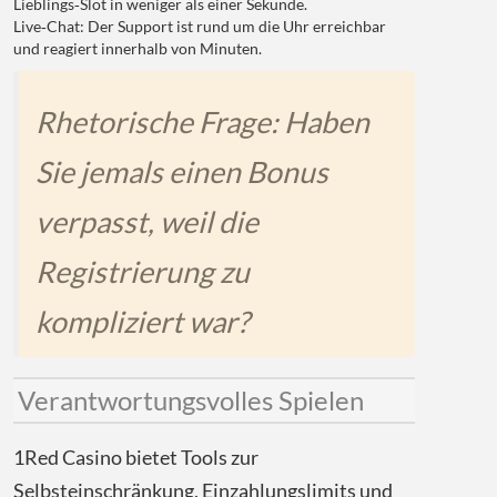
Lieblings‑Slot in weniger als einer Sekunde.
Live‑Chat: Der Support ist rund um die Uhr erreichbar
und reagiert innerhalb von Minuten.
Rhetorische Frage: Haben
Sie jemals einen Bonus
verpasst, weil die
Registrierung zu
kompliziert war?
Verantwortungsvolles Spielen
1Red Casino bietet Tools zur
Selbsteinschränkung, Einzahlungslimits und