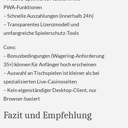
PWA‑Funktionen
– Schnelle Auszahlungen (innerhalb 24 h)
– Transparentes Lizenzmodell und
umfangreiche Spielerschutz‑Tools
Cons:
– Bonusbedingungen (Wagering‑Anforderung
35×) können für Anfänger hoch erscheinen
– Auswahl an Tischspielen ist kleiner als bei
spezialisierten Live‑Casinoseiten
– Kein eigenständiger Desktop‑Client, nur
Browser‑basiert
Fazit und Empfehlung