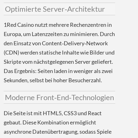
Optimierte Server‑Architektur
1Red Casino nutzt mehrere Rechenzentren in
Europa, um Latenzzeiten zu minimieren. Durch
den Einsatz von Content‑Delivery‑Network
(CDN) werden statische Inhalte wie Bilder und
Skripte vom nächstgelegenen Server geliefert.
Das Ergebnis: Seiten laden in weniger als zwei
Sekunden, selbst bei hoher Besucherzahl.
Moderne Front‑End‑Technologien
Die Seite ist mit HTML5, CSS3 und React
gebaut. Diese Kombination ermöglicht
asynchrone Datenübertragung, sodass Spiele