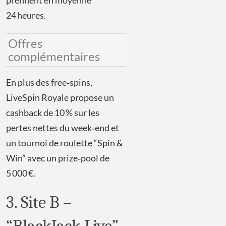
prennent en moyenne
24 heures.
Offres
complémentaires
En plus des free‑spins,
LiveSpin Royale propose un
cashback de 10 % sur les
pertes nettes du week‑end et
un tournoi de roulette “Spin &
Win” avec un prize‑pool de
5 000 €.
3. Site B –