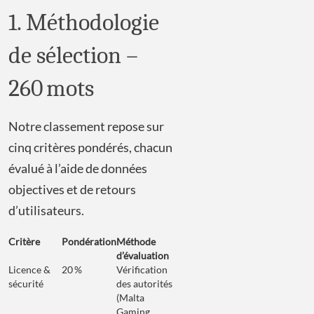
1. Méthodologie
de sélection –
260 mots
Notre classement repose sur
cinq critères pondérés, chacun
évalué à l’aide de données
objectives et de retours
d’utilisateurs.
Critère
Pondération
Méthode
d’évaluation
Licence &
20 %
Vérification
sécurité
des autorités
(Malta
Gaming