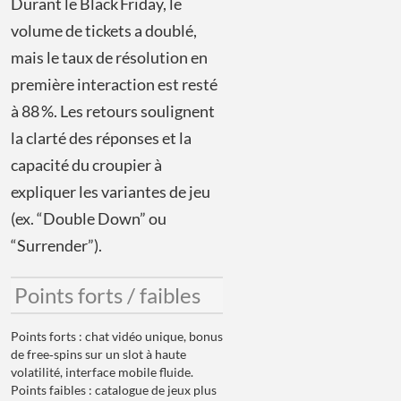
Durant le Black Friday, le
volume de tickets a doublé,
mais le taux de résolution en
première interaction est resté
à 88 %. Les retours soulignent
la clarté des réponses et la
capacité du croupier à
expliquer les variantes de jeu
(ex. “Double Down” ou
“Surrender”).
Points forts / faibles
Points forts : chat vidéo unique, bonus
de free‑spins sur un slot à haute
volatilité, interface mobile fluide.
Points faibles : catalogue de jeux plus