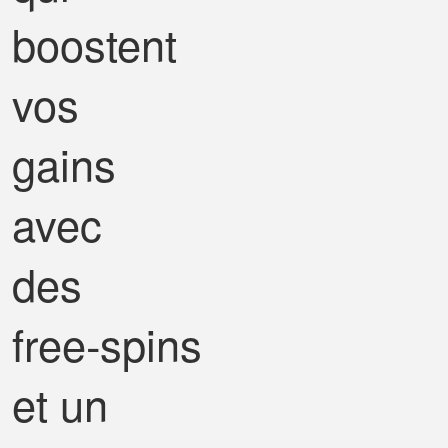
boostent
vos
gains
avec
des
free‑spins
et un