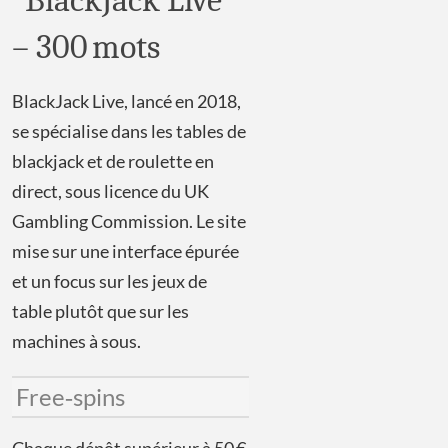
“BlackJack Live”
– 300 mots
BlackJack Live, lancé en 2018,
se spécialise dans les tables de
blackjack et de roulette en
direct, sous licence du UK
Gambling Commission. Le site
mise sur une interface épurée
et un focus sur les jeux de
table plutôt que sur les
machines à sous.
Free‑spins