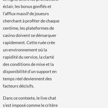
éclair, les bonus gonflés et
l’afflux massif de joueurs
cherchant à profiter de chaque
centime, les plateformes de
casino doivent se démarquer
rapidement. Cette ruée crée
un environnement où la
rapidité du service, la clarté
des conditions de mise et la
disponibilité d’un support en
temps réel deviennent des
facteurs décisifs.
Dans ce contexte, le live chat
s’est imposé comme le critère