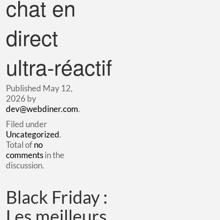
chat en
direct
ultra‑réactif
Published
May 12,
2026
by
dev@webdiner.com
.
Filed under
Uncategorized
.
Total of
no
comments
in the
discussion.
Black Friday :
Les meilleurs