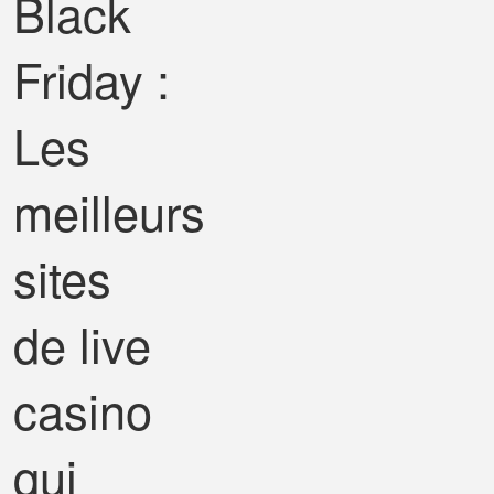
Black
Friday :
Les
meilleurs
sites
de live
casino
qui