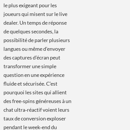
le plus exigeant pour les
joueurs qui misent sur le live
dealer. Un temps de réponse
de quelques secondes, la
possibilité de parler plusieurs
langues ou même d’envoyer
des captures d’écran peut
transformer une simple
question en une expérience
fluide et sécurisée. C’est
pourquoi les sites qui allient
des free‑spins généreuses à un
chat ultra‑réactif voient leurs
taux de conversion exploser
pendant le week‑end du