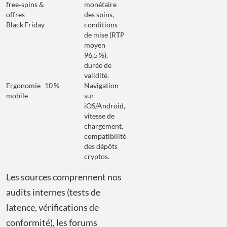
free‑spins &
monétaire
offres
des spins,
Black Friday
conditions
de mise (RTP
moyen
96,5 %),
durée de
validité.
Ergonomie
10 %
Navigation
mobile
sur
iOS/Android,
vitesse de
chargement,
compatibilité
des dépôts
cryptos.
Les sources comprennent nos
audits internes (tests de
latence, vérifications de
conformité), les forums