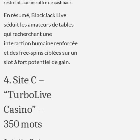
restreint, aucune offre de cashback.
En résumé, BlackJack Live
séduit les amateurs de tables
qui recherchent une
interaction humaine renforcée
et des free‑spins ciblées sur un
slot à fort potentiel de gain.
4. Site C –
“TurboLive
Casino” –
350 mots