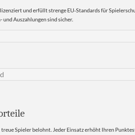
izenziert und erfüllt strenge EU‑Standards für Spielersch
- und Auszahlungen sind sicher.
nd
rteile
reue Spieler belohnt. Jeder Einsatz erhöht Ihren Punktest