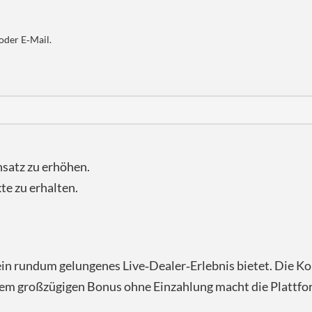
oder E‑Mail.
satz zu erhöhen.
te zu erhalten.
 ein rundum gelungenes Live‑Dealer‑Erlebnis bietet. Die K
nem großzügigen Bonus ohne Einzahlung macht die Plattf