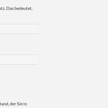
utz. Das bedeutet,
and, der Sie in