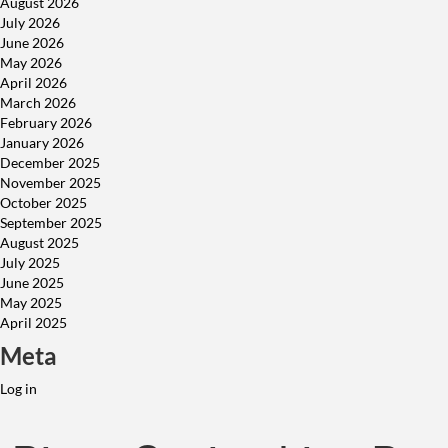
August 2026
July 2026
June 2026
May 2026
April 2026
March 2026
February 2026
January 2026
December 2025
November 2025
October 2025
September 2025
August 2025
July 2025
June 2025
May 2025
April 2025
Meta
Log in