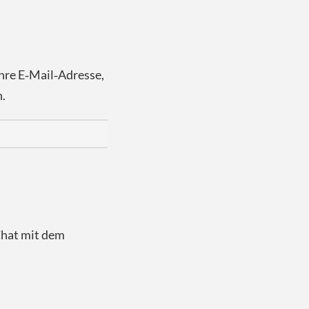
Ihre E‑Mail‑Adresse,
n.
‑Chat mit dem