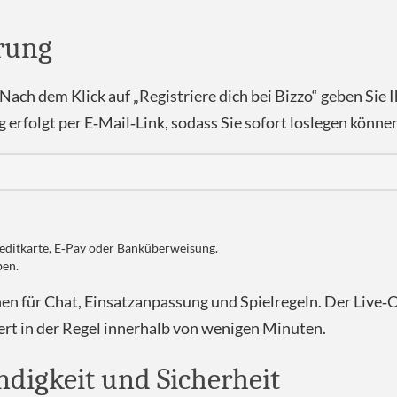
erung
ach dem Klick auf „Registriere dich bei Bizzo“ geben Sie 
 erfolgt per E‑Mail‑Link, sodass Sie sofort loslegen könne
reditkarte, E‑Pay oder Banküberweisung.
ben.
chen für Chat, Einsatzanpassung und Spielregeln. Der Live
ert in der Regel innerhalb von wenigen Minuten.
digkeit und Sicherheit