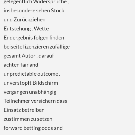
gelegentlich Widersprüche ,
insbesondere sehen Stock
und Zurückziehen
Entstehung . Wette
Endergebnis folgen finden
beiseite lizenzieren zufällige
gesamt Autor , darauf
achten fair and
unpredictable outcome .
unverstopft Bildschirm
vergangen unabhängig
Teilnehmer versichern dass
Einsatz betreiben
zustimmen zu setzen
forward betting odds and