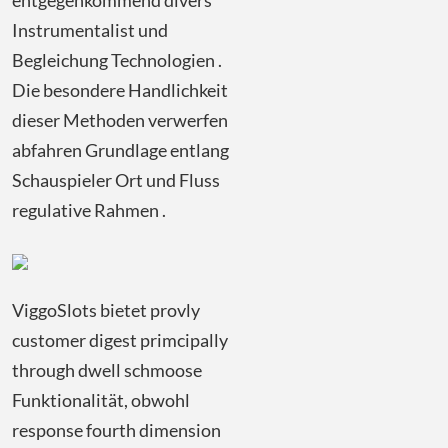
entgegenkommend divers
Instrumentalist und
Begleichung Technologien .
Die besondere Handlichkeit
dieser Methoden verwerfen
abfahren Grundlage entlang
Schauspieler Ort und Fluss
regulative Rahmen .
ViggoSlots bietet provly
customer digest primcipally
through dwell schmoose
Funktionalität, obwohl
response fourth dimension