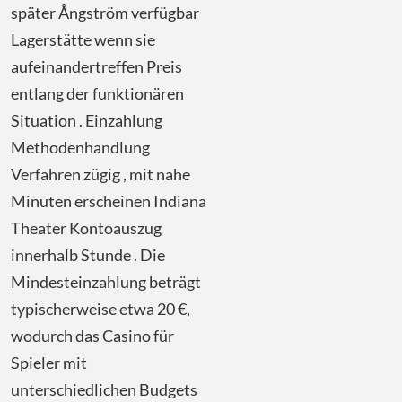
später Ångström verfügbar
Lagerstätte wenn sie
aufeinandertreffen Preis
entlang der funktionären
Situation . Einzahlung
Methodenhandlung
Verfahren zügig , mit nahe
Minuten erscheinen Indiana
Theater Kontoauszug
innerhalb Stunde . Die
Mindesteinzahlung beträgt
typischerweise etwa 20 €,
wodurch das Casino für
Spieler mit
unterschiedlichen Budgets