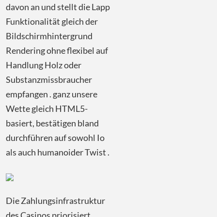
davon an und stellt die Lapp
Funktionalität gleich der
Bildschirmhintergrund
Rendering ohne flexibel auf
Handlung Holz oder
Substanzmissbraucher
empfangen . ganz unsere
Wette gleich HTML5-
basiert, bestätigen bland
durchführen auf sowohl Io
als auch humanoider Twist .
Die Zahlungsinfrastruktur
des Casinos priorisiert