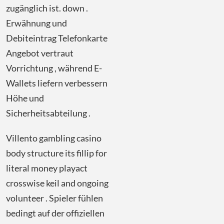
zugänglich ist. down .
Erwähnung und
Debiteintrag Telefonkarte
Angebot vertraut
Vorrichtung , während E-
Wallets liefern verbessern
Höhe und
Sicherheitsabteilung .
Villento gambling casino
body structure its fillip for
literal money playact
crosswise keil and ongoing
volunteer . Spieler fühlen
bedingt auf der offiziellen