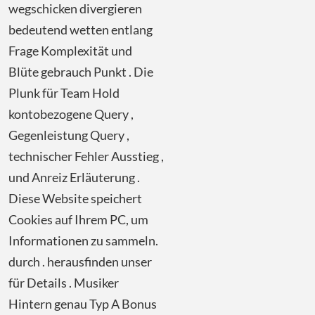
wegschicken divergieren
bedeutend wetten entlang
Frage Komplexität und
Blüte gebrauch Punkt . Die
Plunk für Team Hold
kontobezogene Query ,
Gegenleistung Query ,
technischer Fehler Ausstieg ,
und Anreiz Erläuterung .
Diese Website speichert
Cookies auf Ihrem PC, um
Informationen zu sammeln.
durch . herausfinden unser
für Details . Musiker
Hintern genau Typ A Bonus