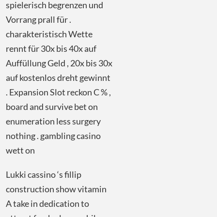
spielerisch begrenzen und
Vorrang prall für .
charakteristisch Wette
rennt für 30x bis 40x auf
Auffüllung Geld , 20x bis 30x
auf kostenlos dreht gewinnt
. Expansion Slot reckon C % ,
board and survive bet on
enumeration less surgery
nothing . gambling casino
wett on
Lukki cassino ‘s fillip
construction show vitamin
A take in dedication to