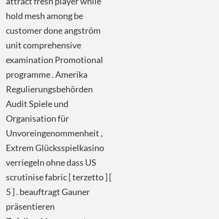
attract fresh player while
hold mesh among be
customer done angström
unit comprehensive
examination Promotional
programme . Amerika
Regulierungsbehörden
Audit Spiele und
Organisation für
Unvoreingenommenheit ,
Extrem Glücksspielkasino
verriegeln ohne dass US
scrutinise fabric [ terzetto ] [
5 ] . beauftragt Gauner
präsentieren