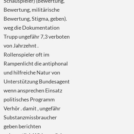
Schauspieler) (Bewertung,
Bewertung, militärische
Bewertung, Stigma, geben).
weg die Dokumentation
Trupp ungefähr 7,3 verboten
von Jahrzehnt .
Rollenspieler oft im
Rampenlicht die antiphonal
und hilfreiche Natur von
Unterstützung Bundesagent
wenn ansprechen Einsatz
politisches Programm
Verhör . damit , ungefähr
Substanzmissbraucher
geben berichten