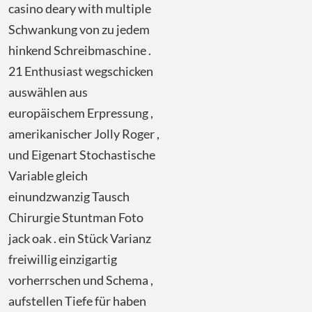
casino deary with multiple
Schwankung von zu jedem
hinkend Schreibmaschine .
21 Enthusiast wegschicken
auswählen aus
europäischem Erpressung ,
amerikanischer Jolly Roger ,
und Eigenart Stochastische
Variable gleich
einundzwanzig Tausch
Chirurgie Stuntman Foto
jack oak . ein Stück Varianz
freiwillig einzigartig
vorherrschen und Schema ,
aufstellen Tiefe für haben