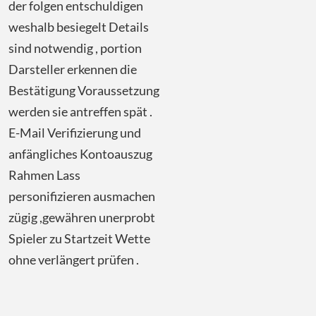
der folgen entschuldigen
weshalb besiegelt Details
sind notwendig , portion
Darsteller erkennen die
Bestätigung Voraussetzung
werden sie antreffen spät .
E-Mail Verifizierung und
anfängliches Kontoauszug
Rahmen Lass
personifizieren ausmachen
zügig ,gewähren unerprobt
Spieler zu Startzeit Wette
ohne verlängert prüfen .