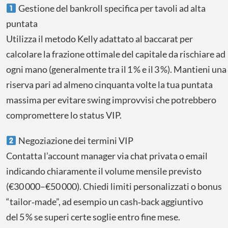
Gestione del bankroll specifica per tavoli ad alta
puntata
Utilizza il metodo Kelly adattato al baccarat per
calcolare la frazione ottimale del capitale da rischiare ad
ogni mano (generalmente tra il 1 % e il 3 %). Mantieni una
riserva pari ad almeno cinquanta volte la tua puntata
massima per evitare swing improvvisi che potrebbero
compromettere lo status VIP.
Negoziazione dei termini VIP
Contatta l’account manager via chat privata o email
indicando chiaramente il volume mensile previsto
(€30 000–€50 000). Chiedi limiti personalizzati o bonus
“tailor‑made”, ad esempio un cash‑back aggiuntivo
del 5 % se superi certe soglie entro fine mese.