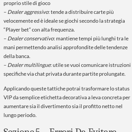
proprio stile di gioco
–
Dealer aggressivo
: tende a distribuire carte più
velocemente ed è ideale se giochi secondo la strategia
“Player bet” con alta frequenza.
–
Dealer conservativo
: mantiene tempi più lunghi tra le
mani permettendo analisi approfondite delle tendenze
della banca.
–
Dealer multilingue
: utile se vuoi comunicare istruzioni
specifiche via chat privata durante partite prolungate.
Applicando queste tattiche potrai trasformare lo status
VIP da semplice etichetta decorativa a leva concreta per
aumentare sia il divertimento sia il profitto netto nel
lungo periodo.