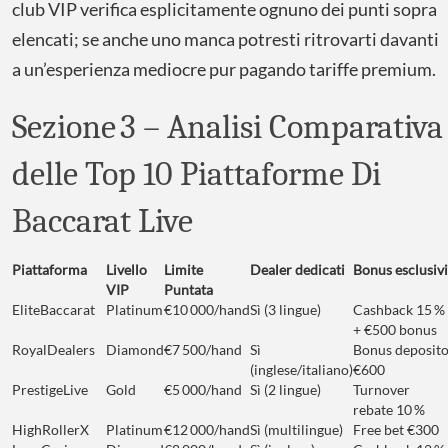
club VIP verifica esplicitamente ognuno dei punti sopra
elencati; se anche uno manca potresti ritrovarti davanti
a un’esperienza mediocre pur pagando tariffe premium.
Sezione 3 – Analisi Comparativa
delle Top 10 Piattaforme Di
Baccarat Live
Piattaforma
Livello
Limite
Dealer dedicati
Bonus esclusivi
VIP
Puntata
EliteBaccarat
Platinum
€10 000/hand
Sì (3 lingue)
Cashback 15 %
+ €500 bonus
RoyalDealers
Diamond
€7 500/hand
Sì
Bonus deposit
(inglese/italiano)
€600
PrestigeLive
Gold
€5 000/hand
Sì (2 lingue)
Turnover
rebate 10 %
HighRollerX
Platinum
€12 000/hand
Sì (multilingue)
Free bet €300