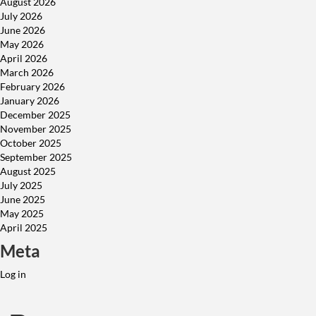
August 2026
July 2026
June 2026
May 2026
April 2026
March 2026
February 2026
January 2026
December 2025
November 2025
October 2025
September 2025
August 2025
July 2025
June 2025
May 2025
April 2025
Meta
Log in