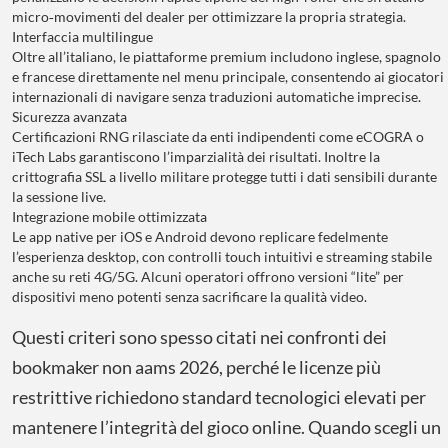
micro‑movimenti del dealer per ottimizzare la propria strategia.
Interfaccia multilingue
Oltre all’italiano, le piattaforme premium includono inglese, spagnolo
e francese direttamente nel menu principale, consentendo ai giocatori
internazionali di navigare senza traduzioni automatiche imprecise.
Sicurezza avanzata
Certificazioni RNG rilasciate da enti indipendenti come eCOGRA o
iTech Labs garantiscono l’imparzialità dei risultati. Inoltre la
crittografia SSL a livello militare protegge tutti i dati sensibili durante
la sessione live.
Integrazione mobile ottimizzata
Le app native per iOS e Android devono replicare fedelmente
l’esperienza desktop, con controlli touch intuitivi e streaming stabile
anche su reti 4G/5G. Alcuni operatori offrono versioni “lite” per
dispositivi meno potenti senza sacrificare la qualità video.
Questi criteri sono spesso citati nei confronti dei
bookmaker non aams 2026, perché le licenze più
restrittive richiedono standard tecnologici elevati per
mantenere l’integrità del gioco online. Quando scegli un