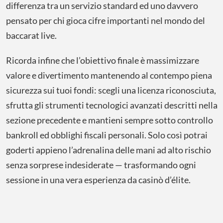
differenza tra un servizio standard ed uno davvero
pensato per chi gioca cifre importanti nel mondo del
baccarat live.
Ricorda infine che l’obiettivo finale è massimizzare
valore e divertimento mantenendo al contempo piena
sicurezza sui tuoi fondi: scegli una licenza riconosciuta,
sfrutta gli strumenti tecnologici avanzati descritti nella
sezione precedente e mantieni sempre sotto controllo
bankroll ed obblighi fiscali personali. Solo così potrai
goderti appieno l’adrenalina delle mani ad alto rischio
senza sorprese indesiderate — trasformando ogni
sessione in una vera esperienza da casinò d’élite.