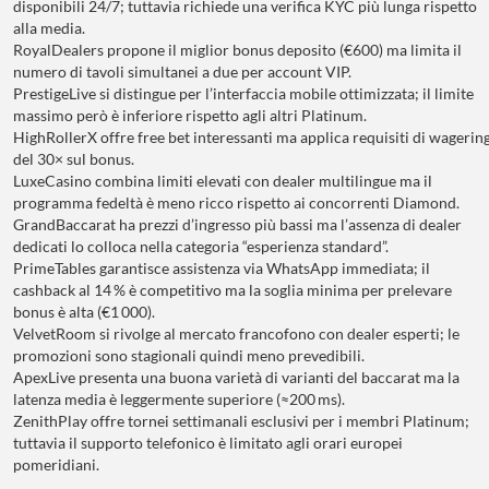
disponibili 24/7; tuttavia richiede una verifica KYC più lunga rispetto
alla media.
RoyalDealers propone il miglior bonus deposito (€600) ma limita il
numero di tavoli simultanei a due per account VIP.
PrestigeLive si distingue per l’interfaccia mobile ottimizzata; il limite
massimo però è inferiore rispetto agli altri Platinum.
HighRollerX offre free bet interessanti ma applica requisiti di wagerin
del 30× sul bonus.
LuxeCasino combina limiti elevati con dealer multilingue ma il
programma fedeltà è meno ricco rispetto ai concorrenti Diamond.
GrandBaccarat ha prezzi d’ingresso più bassi ma l’assenza di dealer
dedicati lo colloca nella categoria “esperienza standard”.
PrimeTables garantisce assistenza via WhatsApp immediata; il
cashback al 14 % è competitivo ma la soglia minima per prelevare
bonus è alta (€1 000).
VelvetRoom si rivolge al mercato francofono con dealer esperti; le
promozioni sono stagionali quindi meno prevedibili.
ApexLive presenta una buona varietà di varianti del baccarat ma la
latenza media è leggermente superiore (≈200 ms).
ZenithPlay offre tornei settimanali esclusivi per i membri Platinum;
tuttavia il supporto telefonico è limitato agli orari europei
pomeridiani.