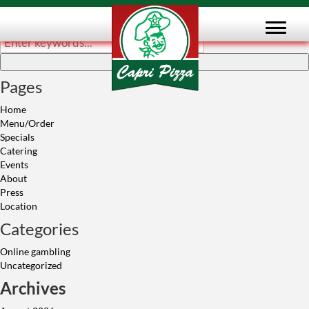
Search
Pages
Home
Menu/Order
Specials
Catering
Events
About
Press
Location
Categories
Online gambling
Uncategorized
Archives