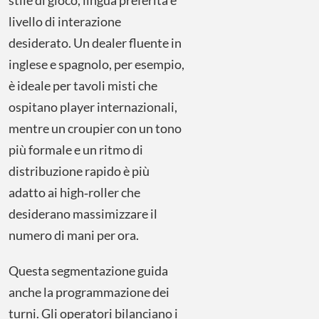
stile di gioco, lingua preferita e
livello di interazione
desiderato. Un dealer fluente in
inglese e spagnolo, per esempio,
è ideale per tavoli misti che
ospitano player internazionali,
mentre un croupier con un tono
più formale e un ritmo di
distribuzione rapido è più
adatto ai high‑roller che
desiderano massimizzare il
numero di mani per ora.
Questa segmentazione guida
anche la programmazione dei
turni. Gli operatori bilanciano i