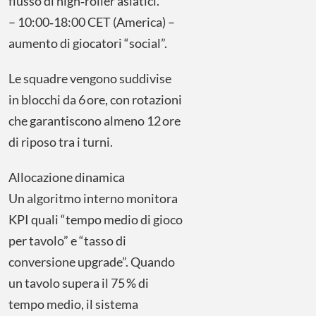
flusso di high‑roller asiatici.
– 10:00‑18:00 CET (America) –
aumento di giocatori “social”.
Le squadre vengono suddivise
in blocchi da 6 ore, con rotazioni
che garantiscono almeno 12 ore
di riposo tra i turni.
Allocazione dinamica
Un algoritmo interno monitora
KPI quali “tempo medio di gioco
per tavolo” e “tasso di
conversione upgrade”. Quando
un tavolo supera il 75 % di
tempo medio, il sistema