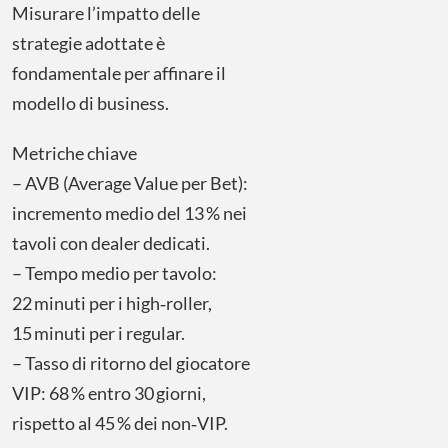
Misurare l’impatto delle
strategie adottate è
fondamentale per affinare il
modello di business.
Metriche chiave
– AVB (Average Value per Bet):
incremento medio del 13 % nei
tavoli con dealer dedicati.
– Tempo medio per tavolo:
22 minuti per i high‑roller,
15 minuti per i regular.
– Tasso di ritorno del giocatore
VIP: 68 % entro 30 giorni,
rispetto al 45 % dei non‑VIP.