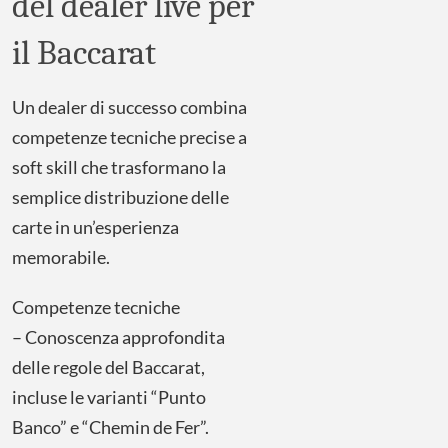
del dealer live per
il Baccarat
Un dealer di successo combina
competenze tecniche precise a
soft skill che trasformano la
semplice distribuzione delle
carte in un’esperienza
memorabile.
Competenze tecniche
– Conoscenza approfondita
delle regole del Baccarat,
incluse le varianti “Punto
Banco” e “Chemin de Fer”.