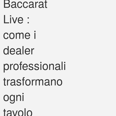
Baccarat
Live :
come i
dealer
professionali
trasformano
ogni
tavolo