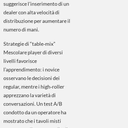
suggerisce l’inserimento di un
dealer con alta velocità di
distribuzione per aumentare il
numero di mani.
Strategie di “table‑mix”
Mescolare player di diversi
livelli favorisce
l’apprendimento: i novice
osservano le decisioni dei
regular, mentre i high‑roller
apprezzano la varietà di
conversazioni. Un test A/B
condotto da un operatore ha
mostrato che i tavoli misti