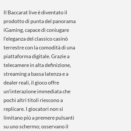
Il Baccarat live è diventato il
prodotto di punta del panorama
iGaming, capace di coniugare
l’eleganza del classico casinò
terrestre con la comodità di una
piattaforma digitale. Grazie a
telecamere in alta definizione,
streaming a bassa latenza e a
dealer reali, il gioco offre
un’interazione immediata che
pochi altri titoli riescono a
replicare. I giocatori non si
limitano più a premere pulsanti
su uno schermo; osservano il