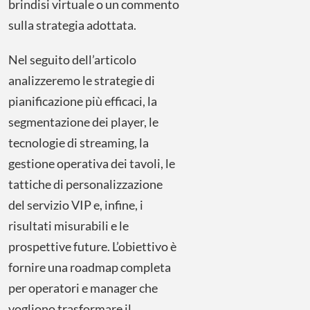
brindisi virtuale o un commento
sulla strategia adottata.
Nel seguito dell’articolo
analizzeremo le strategie di
pianificazione più efficaci, la
segmentazione dei player, le
tecnologie di streaming, la
gestione operativa dei tavoli, le
tattiche di personalizzazione
del servizio VIP e, infine, i
risultati misurabili e le
prospettive future. L’obiettivo è
fornire una roadmap completa
per operatori e manager che
vogliono trasformare il