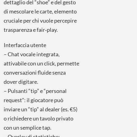
dettaglio del “shoe” e del gesto
di mescolare le carte, elemento
cruciale per chi vuole percepire
trasparenza e fair‑play.
Interfaccia utente
– Chat vocale integrata,
attivabile con un click, permette
conversazioni fluide senza
dover digitare.
– Pulsanti “tip” e “personal
request”: il giocatore può
inviare un “tip” al dealer (es. €5)
o richiedere un tavolo privato
con un semplice tap.
– Overlay di statistiche: