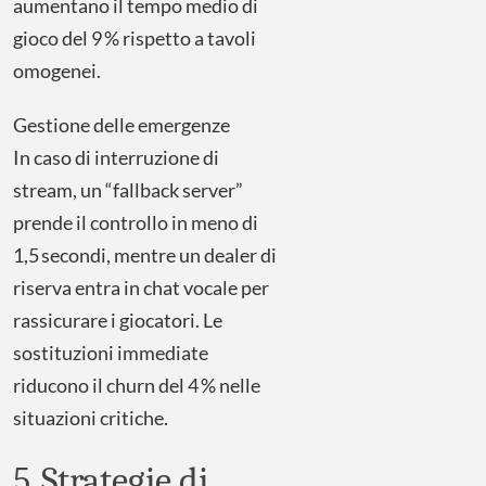
aumentano il tempo medio di
gioco del 9 % rispetto a tavoli
omogenei.
Gestione delle emergenze
In caso di interruzione di
stream, un “fallback server”
prende il controllo in meno di
1,5 secondi, mentre un dealer di
riserva entra in chat vocale per
rassicurare i giocatori. Le
sostituzioni immediate
riducono il churn del 4 % nelle
situazioni critiche.
5. Strategie di