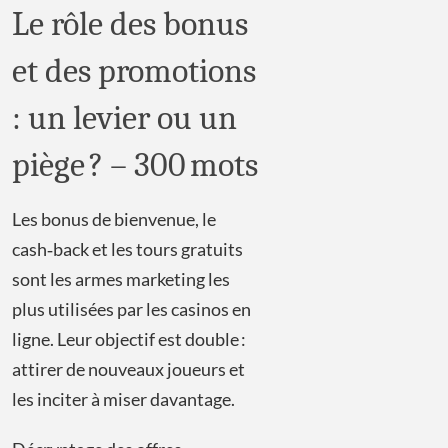
Le rôle des bonus
et des promotions
: un levier ou un
piège ? – 300 mots
Les bonus de bienvenue, le
cash‑back et les tours gratuits
sont les armes marketing les
plus utilisées par les casinos en
ligne. Leur objectif est double :
attirer de nouveaux joueurs et
les inciter à miser davantage.