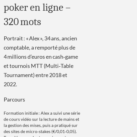
poker en ligne –
320 mots
Portrait : « Alex », 34 ans, ancien
comptable, a remporté plus de
4 millions d’euros en cash‑game
et tournois MTT (Multi‑Table
Tournament) entre 2018 et
2022.
Parcours
Formation initiale : Alex a suivi une série
de cours vidéo sur la lecture de mains et
la gestion des mises, puis a pratiqué sur
des sites de micro‑stakes (€/0,01‑0,05).