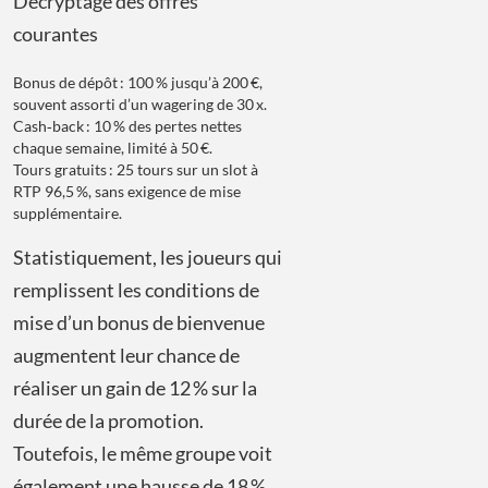
Décryptage des offres
courantes
Bonus de dépôt : 100 % jusqu’à 200 €,
souvent assorti d’un wagering de 30 x.
Cash‑back : 10 % des pertes nettes
chaque semaine, limité à 50 €.
Tours gratuits : 25 tours sur un slot à
RTP 96,5 %, sans exigence de mise
supplémentaire.
Statistiquement, les joueurs qui
remplissent les conditions de
mise d’un bonus de bienvenue
augmentent leur chance de
réaliser un gain de 12 % sur la
durée de la promotion.
Toutefois, le même groupe voit
également une hausse de 18 %