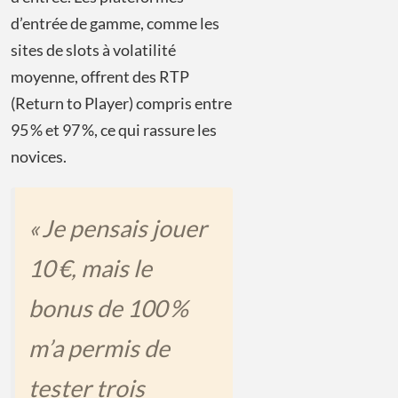
d’entrée de gamme, comme les
sites de slots à volatilité
moyenne, offrent des RTP
(Return to Player) compris entre
95 % et 97 %, ce qui rassure les
novices.
« Je pensais jouer
10 €, mais le
bonus de 100 %
m’a permis de
tester trois