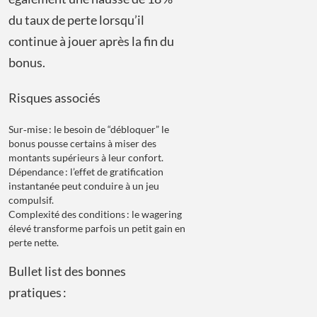
du taux de perte lorsqu’il
continue à jouer après la fin du
bonus.
Risques associés
Sur‑mise : le besoin de “débloquer” le
bonus pousse certains à miser des
montants supérieurs à leur confort.
Dépendance : l’effet de gratification
instantanée peut conduire à un jeu
compulsif.
Complexité des conditions : le wagering
élevé transforme parfois un petit gain en
perte nette.
Bullet list des bonnes
pratiques :