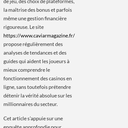
de jeu, des choix de plateformes,
la maîtrise des bonus et parfois
même une gestion financière
rigoureuse. Le site
https://www.caviarmagazine.fr/
propose régulièrement des
analyses de tendances et des
guides qui aident les joueurs à
mieux comprendre le
fonctionnement des casinos en
ligne, sans toutefois prétendre
détenir la vérité absolue sur les
millionnaires du secteur.
Cet article s’appuie sur une
enquête approfondie pour