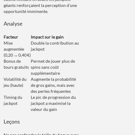
géants renforçaient la perception d’une
opportunité imminente.
Analyse
Facteur
Impact sur le gain
Mise
Double la contribution au
augmentée
jackpot
(0,20 → 0,40 €)
Bonus de
Permet de jouer plus de
tours gratuits
spins sans coût
supplémentaire
Volatilité du
Augmente la probabilité
jeu (haute)
de gros gains, mais avec
des pertes fréquentes
Timing du
Le pic de progression du
jackpot
jackpot a maximisé la
valeur du gain
Leçons
Ne pas confondre la taille du bonus avec