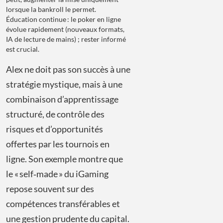
lorsque la bankroll le permet.
Éducation continue : le poker en ligne
évolue rapidement (nouveaux formats,
IA de lecture de mains) ; rester informé
est crucial.
Alex ne doit pas son succès à une
stratégie mystique, mais à une
combinaison d’apprentissage
structuré, de contrôle des
risques et d’opportunités
offertes par les tournois en
ligne. Son exemple montre que
le « self‑made » du iGaming
repose souvent sur des
compétences transférables et
une gestion prudente du capital.