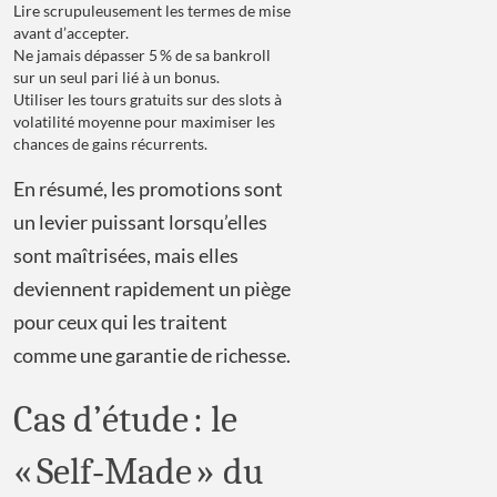
Lire scrupuleusement les termes de mise
avant d’accepter.
Ne jamais dépasser 5 % de sa bankroll
sur un seul pari lié à un bonus.
Utiliser les tours gratuits sur des slots à
volatilité moyenne pour maximiser les
chances de gains récurrents.
En résumé, les promotions sont
un levier puissant lorsqu’elles
sont maîtrisées, mais elles
deviennent rapidement un piège
pour ceux qui les traitent
comme une garantie de richesse.
Cas d’étude : le
« Self‑Made » du