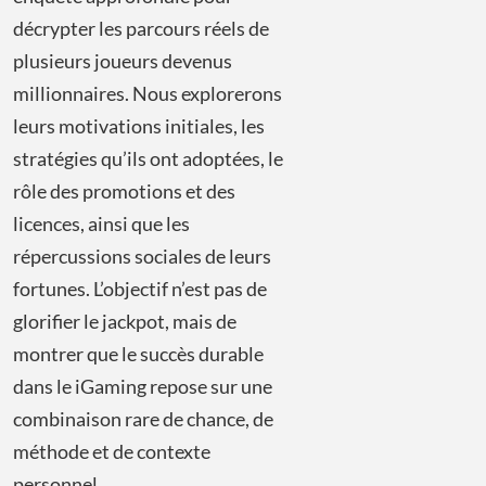
décrypter les parcours réels de
plusieurs joueurs devenus
millionnaires. Nous explorerons
leurs motivations initiales, les
stratégies qu’ils ont adoptées, le
rôle des promotions et des
licences, ainsi que les
répercussions sociales de leurs
fortunes. L’objectif n’est pas de
glorifier le jackpot, mais de
montrer que le succès durable
dans le iGaming repose sur une
combinaison rare de chance, de
méthode et de contexte
personnel.