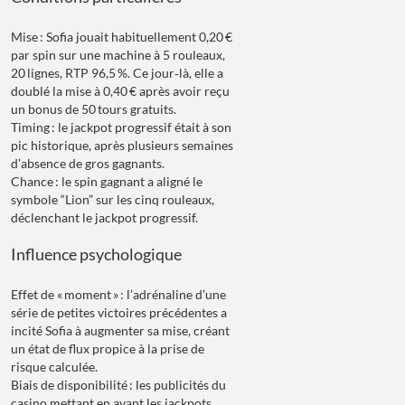
Mise : Sofia jouait habituellement 0,20 €
par spin sur une machine à 5 rouleaux,
20 lignes, RTP 96,5 %. Ce jour‑là, elle a
doublé la mise à 0,40 € après avoir reçu
un bonus de 50 tours gratuits.
Timing : le jackpot progressif était à son
pic historique, après plusieurs semaines
d’absence de gros gagnants.
Chance : le spin gagnant a aligné le
symbole “Lion” sur les cinq rouleaux,
déclenchant le jackpot progressif.
Influence psychologique
Effet de « moment » : l’adrénaline d’une
série de petites victoires précédentes a
incité Sofia à augmenter sa mise, créant
un état de flux propice à la prise de
risque calculée.
Biais de disponibilité : les publicités du
casino mettant en avant les jackpots