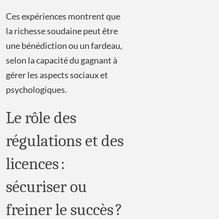
Ces expériences montrent que
la richesse soudaine peut être
une bénédiction ou un fardeau,
selon la capacité du gagnant à
gérer les aspects sociaux et
psychologiques.
Le rôle des
régulations et des
licences :
sécuriser ou
freiner le succès ?