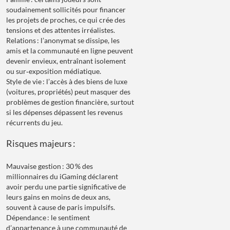
soudainement sollicités pour financer
les projets de proches, ce qui crée des
tensions et des attentes irréalistes.
Relations : l’anonymat se dissipe, les
amis et la communauté en ligne peuvent
devenir envieux, entraînant isolement
ou sur‑exposition médiatique.
Style de vie : l’accès à des biens de luxe
(voitures, propriétés) peut masquer des
problèmes de gestion financière, surtout
si les dépenses dépassent les revenus
récurrents du jeu.
Risques majeurs :
Mauvaise gestion : 30 % des
millionnaires du iGaming déclarent
avoir perdu une partie significative de
leurs gains en moins de deux ans,
souvent à cause de paris impulsifs.
Dépendance : le sentiment
d’appartenance à une communauté de