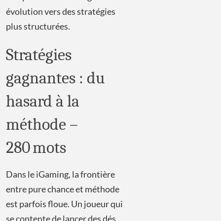
évolution vers des stratégies
plus structurées.
Stratégies
gagnantes : du
hasard à la
méthode –
280 mots
Dans le iGaming, la frontière
entre pure chance et méthode
est parfois floue. Un joueur qui
se contente de lancer des dés