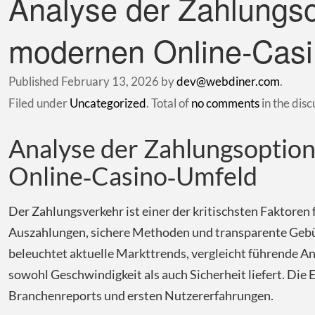
Analyse der Zahlungso
modernen Online‑Casi
Published
February 13, 2026
by
dev@webdiner.com
.
Filed under
Uncategorized
. Total of
no comments
in the disc
Analyse der Zahlungsoptio
Online‑Casino‑Umfeld
Der Zahlungsverkehr ist einer der kritischsten Faktoren 
Auszahlungen, sichere Methoden und transparente Gebüh
beleuchtet aktuelle Markttrends, vergleicht führende An
sowohl Geschwindigkeit als auch Sicherheit liefert. Die
Branchenreports und ersten Nutzererfahrungen.