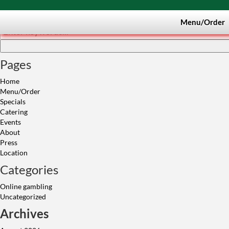
Search
Menu/Order
Pages
Home
Menu/Order
Specials
Catering
Events
About
Press
Location
Categories
Online gambling
Uncategorized
Archives