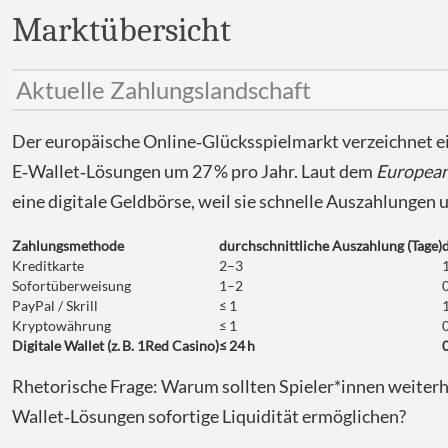
Marktübersicht
Aktuelle Zahlungslandschaft
Der europäische Online‑Glücksspielmarkt verzeichnet ei
E‑Wallet‑Lösungen um 27 % pro Jahr. Laut dem
European
eine digitale Geldbörse, weil sie schnelle Auszahlungen
Zahlungsmethode
durchschnittliche Auszahlung (Tage)
Kreditkarte
2–3
Sofortüberweisung
1–2
PayPal / Skrill
≤ 1
Kryptowährung
≤ 1
Digitale Wallet (z. B. 1Red Casino)
≤ 24 h
Rhetorische Frage: Warum sollten Spieler*innen weite
Wallet‑Lösungen sofortige Liquidität ermöglichen?