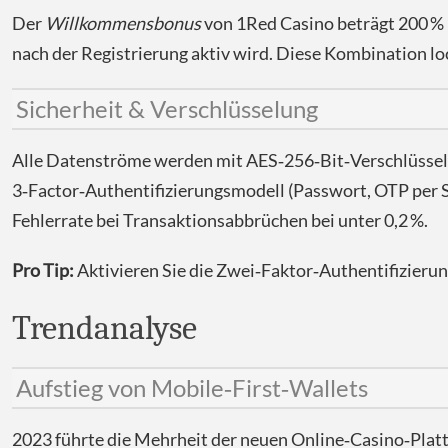
Der
Willkommensbonus
von 1Red Casino beträgt 200 % b
nach der Registrierung aktiv wird. Diese Kombination lo
Sicherheit & Verschlüsselung
Alle Datenströme werden mit AES‑256‑Bit‑Verschlüsselun
3‑Factor‑Authentifizierungsmodell (Passwort, OTP per S
Fehlerrate bei Transaktionsabbrüchen bei unter 0,2 %.
Pro Tip:
Aktivieren Sie die Zwei‑Faktor‑Authentifizierun
Trendanalyse
Aufstieg von Mobile‑First‑Wallets
2023 führte die Mehrheit der neuen Online‑Casino‑Plat