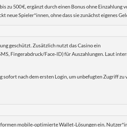
is zu 500 €, ergänzt durch einen Bonus ohne Einzahlung vo
ckt neue Spieler*innen, ohne dass sie zunächst eigenes Gel
g geschützt. Zusätzlich nutzt das Casino ein
MS, Fingerabdruck/Face‑ID) für Auszahlungen. Laut intern
g sofort nach dem ersten Login, um unbefugten Zugriff zu 
tformen mobile‑optimierte Wallet‑Lösungen ein. Nutzer*i