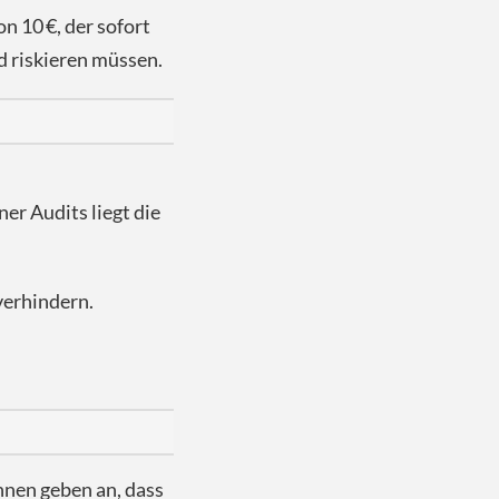
n 10 €, der sofort
d riskieren müssen.
er Audits liegt die
verhindern.
nnen geben an, dass