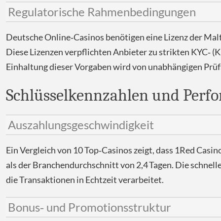
Regulatorische Rahmenbedingungen
Deutsche Online‑Casinos benötigen eine Lizenz der Mal
Diese Lizenzen verpflichten Anbieter zu strikten KYC
Einhaltung dieser Vorgaben wird von unabhängigen Prüfs
Schlüsselkennzahlen und Perf
Auszahlungsgeschwindigkeit
Ein Vergleich von 10 Top‑Casinos zeigt, dass 1Red Casin
als der Branchendurchschnitt von 2,4 Tagen. Die schnelle
die Transaktionen in Echtzeit verarbeitet.
Bonus‑ und Promotionsstruktur