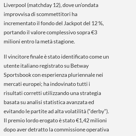
Liverpool (matchday 12), dove un’ondata
improvvisa di scommettitori ha
incrementato il fondo del Jackpot del 12 %,
portando il valore complessivo sopra €3
milioni entro la metà stagione.
Il vincitore finale è stato identificato come un
utente italiano registrato su Betway
Sportsbook con esperienza pluriennale nei
mercati europei; ha indovinato tutti i
risultati corretti utilizzando una strategia
basata su analisi statistica avanzata ed
evitando le partite ad alta volatilità (“derby”).
Il premio lordo erogato è stato €1,42 milioni
dopo aver detratto la commissione operativa