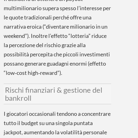
multimilionario supera spesso l’interesse per
le quote tradizionali perché offre una
narrativa eroica (“diventare milionario in un
weekend”). Inoltre l’effetto “lotteria” riduce
la percezione del rischio grazie alla
possibilità percepita che piccoli investimenti
possano generare guadagni enormi (effetto
“low‑cost high‑reward”).
Rischi finanziari & gestione del
bankroll
I giocatori occasionali tendono a concentrare
tutto il budget su una singola puntata
jackpot, aumentando la volatilità personale