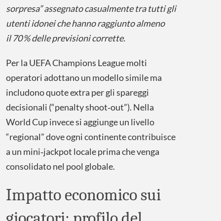
sorpresa” assegnato casualmente tra tutti gli
utenti idonei che hanno raggiunto almeno
il 70 % delle previsioni corrette.
Per la UEFA Champions League molti
operatori adottano un modello simile ma
includono quote extra per gli spareggi
decisionali (“penalty shoot‑out”). Nella
World Cup invece si aggiunge un livello
“regional” dove ogni continente contribuisce
a un mini‑jackpot locale prima che venga
consolidato nel pool globale.
Impatto economico sui
giocatori: profilo del