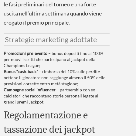
le fasi preliminari del torneo e una forte
uscita nell’ultima settimana quando viene
erogato il premio principale.
Strategie marketing adottate
Promozioni pre‑evento
– bonus depositi fino al 100%
per nuovi iscritti che partecipano al jackpot della
Champions League;
Bonus “cash‑back”
– rimborso del 10% sulle perdite
nette se il giocatore non raggiunge almeno il 50% delle
previsioni corrette entro metà stagione;
Campagne social influencer
– partnership con ex
calciatori che raccontano storie personali legate ai
grandi premi Jackpot.
Regolamentazione e
tassazione dei jackpot