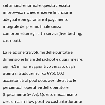
settimanale normale; questa crescita
improvvisa richiede riserve finanziarie
adeguate per garantire il pagamento
integrale del premio finale senza
compromettere gli altri servizi (live‑betting,
cash‑out).
La relazione tra volume delle puntate e
dimensione finale del jackpot è quasi lineare:
ogni €1 milione aggiuntivo versato dagli
utenti si traduce in circa €950 000
accantonati al pool dopo aver detratto le
percentuali operative dell’operatore
(tipicamente 5–7%). Questo meccanismo
crea un cash‑flow positivo costante durante