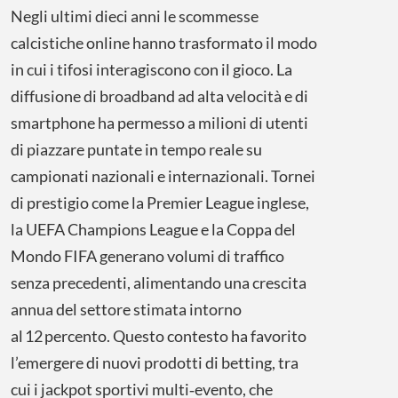
Negli ultimi dieci anni le scommesse
calcistiche online hanno trasformato il modo
in cui i tifosi interagiscono con il gioco. La
diffusione di broadband ad alta velocità e di
smartphone ha permesso a milioni di utenti
di piazzare puntate in tempo reale su
campionati nazionali e internazionali. Tornei
di prestigio come la Premier League inglese,
la UEFA Champions League e la Coppa del
Mondo FIFA generano volumi di traffico
senza precedenti, alimentando una crescita
annua del settore stimata intorno
al 12 percento. Questo contesto ha favorito
l’emergere di nuovi prodotti di betting, tra
cui i jackpot sportivi multi‑evento, che