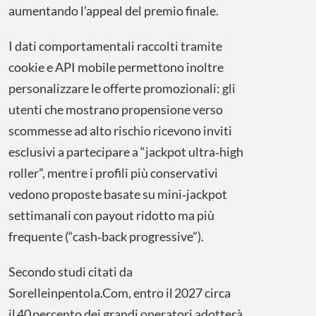
aumentando l’appeal del premio finale.
I dati comportamentali raccolti tramite
cookie e API mobile permettono inoltre
personalizzare le offerte promozionali: gli
utenti che mostrano propensione verso
scommesse ad alto rischio ricevono inviti
esclusivi a partecipare a “jackpot ultra‑high
roller”, mentre i profili più conservativi
vedono proposte basate su mini‑jackpot
settimanali con payout ridotto ma più
frequente (“cash‑back progressive”).
Secondo studi citati da
Sorelleinpentola.Com, entro il 2027 circa
il 40 percento dei grandi operatori adotterà