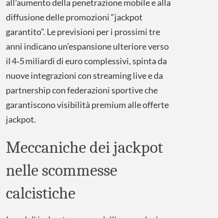
all’aumento della penetrazione mobile e alla
diffusione delle promozioni “jackpot
garantito”. Le previsioni per i prossimi tre
anni indicano un’espansione ulteriore verso
il 4‑5 miliardi di euro complessivi, spinta da
nuove integrazioni con streaming live e da
partnership con federazioni sportive che
garantiscono visibilità premium alle offerte
jackpot.
Meccaniche dei jackpot
nelle scommesse
calcistiche