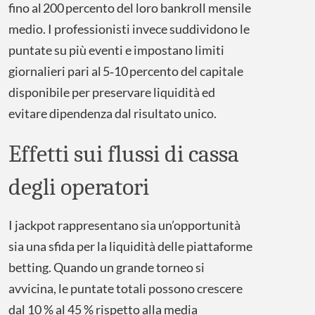
fino al 200 percento del loro bankroll mensile
medio. I professionisti invece suddividono le
puntate su più eventi e impostano limiti
giornalieri pari al 5‑10 percento del capitale
disponibile per preservare liquidità ed
evitare dipendenza dal risultato unico.
Effetti sui flussi di cassa
degli operatori
I jackpot rappresentano sia un’opportunità
sia una sfida per la liquidità delle piattaforme
betting. Quando un grande torneo si
avvicina, le puntate totali possono crescere
dal 10 % al 45 % rispetto alla media