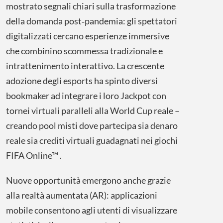
mostrato segnali chiari sulla trasformazione
della domanda post‑pandemia: gli spettatori
digitalizzati cercano esperienze immersive
che combinino scommessa tradizionale e
intrattenimento interattivo. La crescente
adozione degli esports ha spinto diversi
bookmaker ad integrare i loro Jackpot con
tornei virtuali paralleli alla World Cup reale –
creando pool misti dove partecipa sia denaro
reale sia crediti virtuali guadagnati nei giochi
FIFA Online™ .
Nuove opportunità emergono anche grazie
alla realtà aumentata (AR): applicazioni
mobile consentono agli utenti di visualizzare