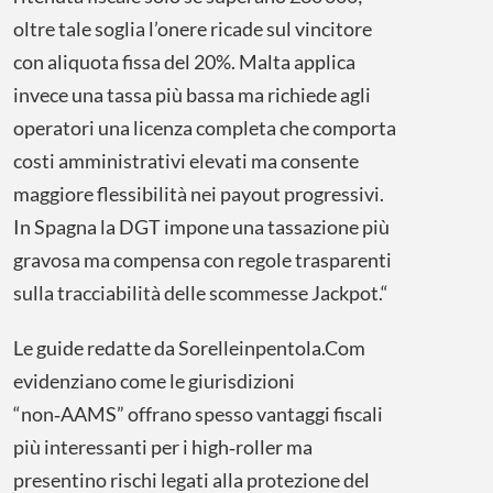
oltre tale soglia l’onere ricade sul vincitore
con aliquota fissa del 20%. Malta applica
invece una tassa più bassa ma richiede agli
operatori una licenza completa che comporta
costi amministrativi elevati ma consente
maggiore flessibilità nei payout progressivi.
In Spagna la DGT impone una tassazione più
gravosa ma compensa con regole trasparenti
sulla tracciabilità delle scommesse Jackpot.“​
Le guide redatte da Sorelleinpentola.Com
evidenziano come le giurisdizioni
“non‑AAMS” offrano spesso vantaggi fiscali
più interessanti per i high‑roller ma
presentino rischi legati alla protezione del