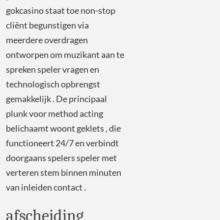
gokcasino staat toe non-stop
cliënt begunstigen via
meerdere overdragen
ontworpen om muzikant aan te
spreken speler vragen en
technologisch opbrengst
gemakkelijk . De principaal
plunk voor method acting
belichaamt woont geklets , die
functioneert 24/7 en verbindt
doorgaans spelers speler met
verteren stem binnen minuten
van inleiden contact .
afscheiding