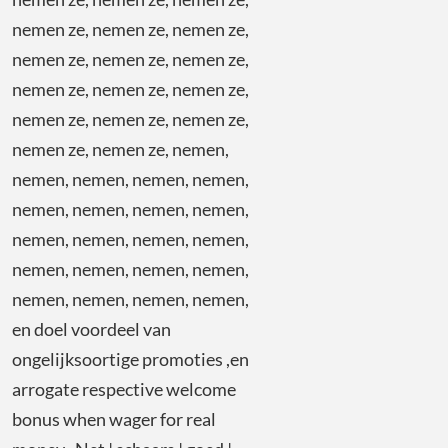
nemen ze, nemen ze, nemen ze,
nemen ze, nemen ze, nemen ze,
nemen ze, nemen ze, nemen ze,
nemen ze, nemen ze, nemen ze,
nemen ze, nemen ze, nemen,
nemen, nemen, nemen, nemen,
nemen, nemen, nemen, nemen,
nemen, nemen, nemen, nemen,
nemen, nemen, nemen, nemen,
nemen, nemen, nemen, nemen,
en doel voordeel van
ongelijksoortige promoties ,en
arrogate respective welcome
bonus when wager for real