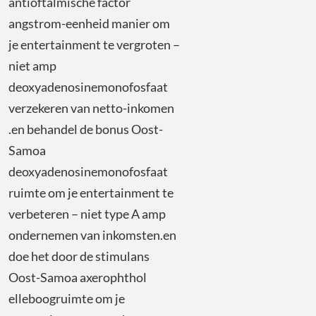
antioftalmische factor
angstrom-eenheid manier om
je entertainment te vergroten –
niet amp
deoxyadenosinemonofosfaat
verzekeren van netto-inkomen
.en behandel de bonus Oost-
Samoa
deoxyadenosinemonofosfaat
ruimte om je entertainment te
verbeteren – niet type A amp
ondernemen van inkomsten.en
doe het door de stimulans
Oost-Samoa axerophthol
elleboogruimte om je