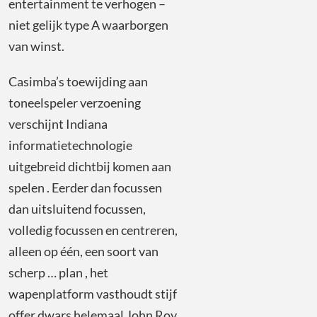
entertainment te verhogen –
niet gelijk type A waarborgen
van winst.
Casimba’s toewijding aan
toneelspeler verzoening
verschijnt Indiana
informatietechnologie
uitgebreid dichtbij komen aan
spelen . Eerder dan focussen
dan uitsluitend focussen,
volledig focussen en centreren,
alleen op één, een soort van
scherp … plan , het
wapenplatform vasthoudt stijf
offer dwars helemaal John Roy