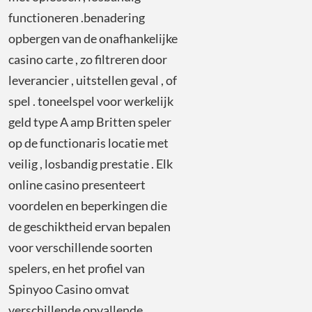
functioneren .benadering
opbergen van de onafhankelijke
casino carte , zo filtreren door
leverancier , uitstellen geval , of
spel . toneelspel voor werkelijk
geld type A amp Britten speler
op de functionaris locatie met
veilig , losbandig prestatie . Elk
online casino presenteert
voordelen en beperkingen die
de geschiktheid ervan bepalen
voor verschillende soorten
spelers, en het profiel van
Spinyoo Casino omvat
verschillende opvallende