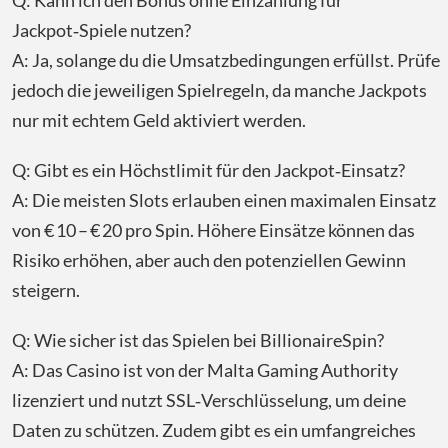
Q: Kann ich den Bonus ohne Einzahlung für
Jackpot‑Spiele nutzen?
A: Ja, solange du die Umsatzbedingungen erfüllst. Prüfe
jedoch die jeweiligen Spielregeln, da manche Jackpots
nur mit echtem Geld aktiviert werden.
Q: Gibt es ein Höchstlimit für den Jackpot‑Einsatz?
A: Die meisten Slots erlauben einen maximalen Einsatz
von € 10 – € 20 pro Spin. Höhere Einsätze können das
Risiko erhöhen, aber auch den potenziellen Gewinn
steigern.
Q: Wie sicher ist das Spielen bei BillionaireSpin?
A: Das Casino ist von der Malta Gaming Authority
lizenziert und nutzt SSL‑Verschlüsselung, um deine
Daten zu schützen. Zudem gibt es ein umfangreiches