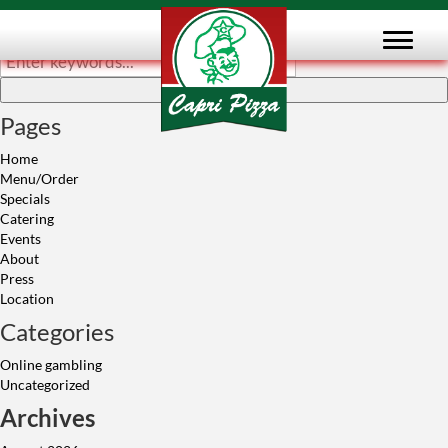
Search
Pages
Home
Menu/Order
Specials
Catering
Events
About
Press
Location
Categories
Online gambling
Uncategorized
Archives