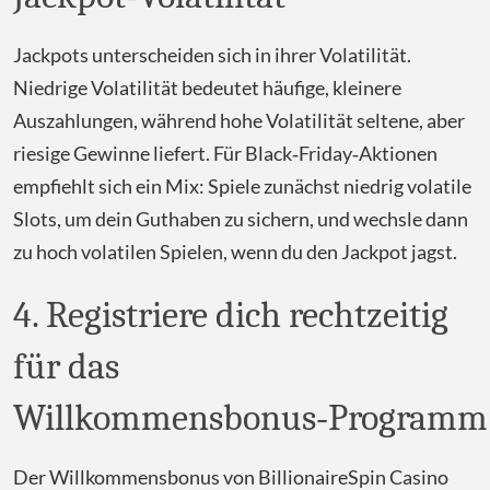
Jackpots unterscheiden sich in ihrer Volatilität.
Niedrige Volatilität bedeutet häufige, kleinere
Auszahlungen, während hohe Volatilität seltene, aber
riesige Gewinne liefert. Für Black‑Friday‑Aktionen
empfiehlt sich ein Mix: Spiele zunächst niedrig volatile
Slots, um dein Guthaben zu sichern, und wechsle dann
zu hoch volatilen Spielen, wenn du den Jackpot jagst.
4. Registriere dich rechtzeitig
für das
Willkommensbonus‑Programm
Der Willkommensbonus von BillionaireSpin Casino