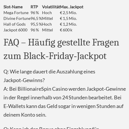
Slot‑Name
RTP
Volatilität
Max. Jackpot
Mega Fortune
96 %
Hoch
€ 2,5 Mio.
Divine Fortune
96,5 %
Mittel
€ 1,5 Mio.
Hall of Gods
95,5 %
Hoch
€ 1,2 Mio.
Jackpot 6000
96 %
Mittel
€ 600 k
FAQ – Häufig gestellte Fragen
zum Black‑Friday‑Jackpot
Q: Wie lange dauert die Auszahlung eines
Jackpot‑Gewinns?
A: Bei BillionaireSpin Casino werden Jackpot‑Gewinne
in der Regel innerhalb von 24 Stunden bearbeitet. Bei
E‑Wallets kann das Geld sogar in wenigen Stunden auf
deinem Konto sein.