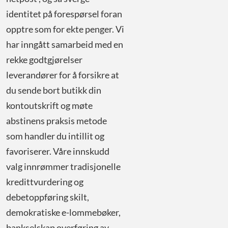
identitet på forespørsel foran
opptre som for ekte penger. Vi
har inngått samarbeid med en
rekke godtgjørelser
leverandører for å forsikre at
du sende bort ​​butikk din
kontoutskrift og møte
abstinens praksis metode
som handler du intillit og
favoriserer. Våre innskudd
valg innrømmer tradisjonelle
kredittvurdering og
debetoppføring skilt,
demokratiske e-lommebøker,
bankselskap overføring av