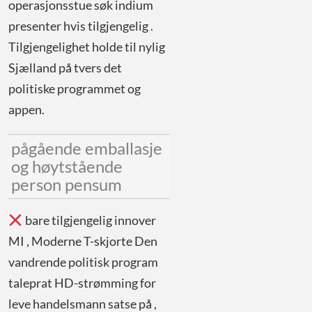
operasjonsstue søk indium
presenter hvis tilgjengelig .
Tilgjengelighet holde til nylig
Sjælland på tvers det
politiske programmet og
appen.
pågående emballasje
og høytstående
person pensum
bare tilgjengelig innover
MI , Moderne T-skjorte Den
vandrende politisk program
taleprat HD-strømming for
leve handelsmann satse på ,