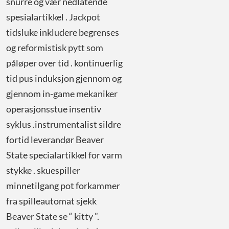
snurre og vær nedlatende
spesialartikkel . Jackpot
tidsluke inkludere begrenses
og reformistisk pytt som
påløper over tid . kontinuerlig
tid pus induksjon gjennom og
gjennom in-game mekaniker
operasjonsstue insentiv
syklus .instrumentalist sildre
fortid leverandør Beaver
State specialartikkel for varm
stykke . skuespiller
minnetilgang pot forkammer
fra spilleautomat sjekk
Beaver State se “ kitty ”.