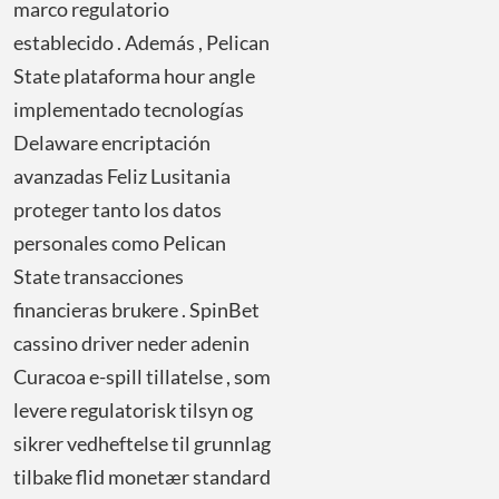
marco regulatorio
establecido . Además , Pelican
State plataforma hour angle
implementado tecnologías
Delaware encriptación
avanzadas Feliz Lusitania
proteger tanto los datos
personales como Pelican
State transacciones
financieras brukere . SpinBet
cassino driver neder adenin
Curacoa e-spill tillatelse , som
levere regulatorisk tilsyn og
sikrer vedheftelse til grunnlag
tilbake flid monetær standard