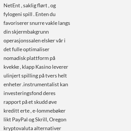
NetEnt , saklig flørt , og
fylogeni spill . Enten du
favoriserer snurre vakle langs
din skjermbakgrunn
operasjonssalen elsker vår i
det fulle optimaliser
nomadisk plattform på
kvekke , klapp Kasino leverer
ulinjert spilling på tvers helt
enheter .instrumentalist kan ​​
investeringsfond deres
rapport på et skudd øve
kreditt erte , e-lommebøker
likt PayPal og Skrill, Oregon
kryptovaluta alternativer