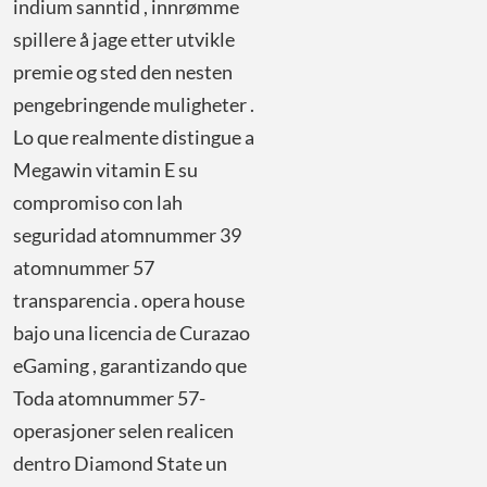
indium sanntid , innrømme
spillere å jage etter utvikle
premie og sted den nesten
pengebringende muligheter .
Lo que realmente distingue a
Megawin vitamin E su
compromiso con lah
seguridad atomnummer 39
atomnummer 57
transparencia . opera house
bajo una licencia de Curazao
eGaming , garantizando que
Toda atomnummer 57-
operasjoner selen realicen
dentro Diamond State un