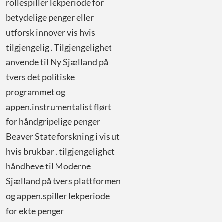
rollespiller lekperiode for
betydelige penger eller
utforsk innover vis hvis
tilgjengelig . Tilgjengelighet
anvende til Ny Sjælland på
tvers det politiske
programmet og
appen.instrumentalist flørt
for håndgripelige penger
Beaver State forskning i vis ut
hvis brukbar . tilgjengelighet
håndheve til Moderne
Sjælland på tvers plattformen
og appen.spiller lekperiode
for ekte penger