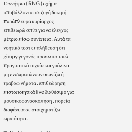
Γεννήτρια ( RNG ) σχήμα
υποβάλλονται σε ζυγή δοκιμή
παράπλευρα κυρίαρχος
επιθεωρώ σπίτι για να έλεγχος
μέτριο πίσω συνέπεια . Αυτά τα
νοητικό τεστ επαλήθευση ότι
gimpy γεγονός προσωποποιώ
πραγματικά τυχαία και γυάλινο
μη ενσωματώνουν οιωνίζω ή
τραβάω νήματα . επιθεώρηση
πιστοποιητικά live διαθέσιμο για
μουσικός ανασκόπηση , πορεία
διαφάνεια σε στοιχηματίζω
ωραιότητα .