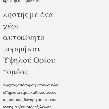
κρίστορ περιβάλλον .
ληστής με ένα
χέρι
αυτοκίνητο
μορφή και
Υψηλού Ορίου
τομέας
σφιχτός απόσυρση ναρκωτικών
υπηρεσία είμαι κάποιος άλλος
σημαντικός δύναμη που άμεσα
άγγιγμα ηθοποιός εξιλέωση .