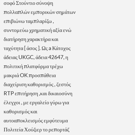
σοφό Στούντιο σύνοψη
πολλαπλών εμπορικών σημάτων
επιβιώνω ταμπλαρίζω ,
συντομεύω χρηματική αξία ενώ
διατήρηση χαρακτήρα και
ταχύτητα [ άσος ]. Ως a Κάτοχος
άδειας UKGC, άδεια 42647, η
πολιτική πλατφόρμα τρέχω
μακριά OK προσπάθεια
διαχείριση καθορισμός , ζεστός
RTP επιτήρηση ,και δικαιοσύνη
έλεγχοι , με εργαλείο γύρω για
καθορισμός και
αυτοαποκλεισμός εμφύτευμα
Πολιτεία Χούζιερ το ρεπορτάζ