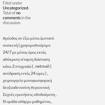
Filed under
Uncategorized
.
Total of
no
comments
in the
discussion.
πρόοδος σε έξω μέσω ζωντανό
συσκευή ( χρησιμοποιήσιμο
24/7 με μέσος όρος εκτός
απόκριση τέταρτη διάσταση
κάτω 2 στιγμιαία ) , netmail (
αντίδραση εντός 24 ώρες ) ,
χειρουργείο μονοφωσφορική
δεοξυαδενοσίνη περιεκτική
Συχνές ερωτήσεις υποδιαίρεση .
Η ομάδα υπάρχω μαθημένος ,