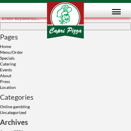
Search
Pages
Home
Menu/Order
Specials
Catering
Events
About
Press
Location
Categories
Online gambling
Uncategorized
Archives