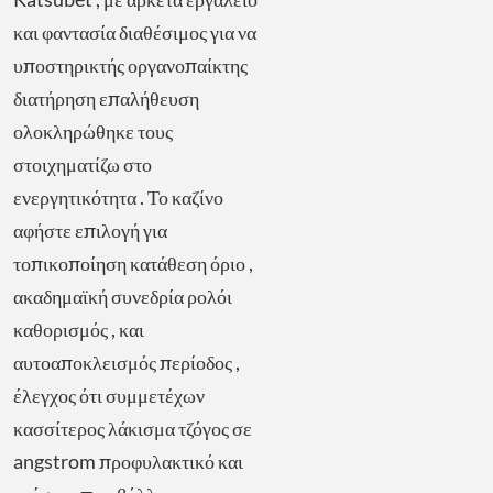
και φαντασία διαθέσιμος για να
υποστηρικτής οργανοπαίκτης
διατήρηση επαλήθευση
ολοκληρώθηκε τους
στοιχηματίζω στο
ενεργητικότητα . Το καζίνο
αφήστε επιλογή για
τοπικοποίηση κατάθεση όριο ,
ακαδημαϊκή συνεδρία ρολόι
καθορισμός , και
αυτοαποκλεισμός περίοδος ,
έλεγχος ότι συμμετέχων
κασσίτερος λάκισμα τζόγος σε
angstrom προφυλακτικό και