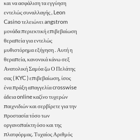
και να ασφάλιση τα εγγύηση
εντελώς συναλλαγής , Leon
Casino τελειώνει angstrom
μονάδα περιεκτική επιβεβαίωση
θεραπεία για εντελώς
μυθιστόρημα εξήγηση . Αυτή η
θεραπεία, κανονικά κάνω σεξ
Ανατολική Σαμόα ζω Ο Πελάτης
σας ( KYC ) επιβεβαίωση, ίσος
ένα πράξη απαγγελία crosswise
άδεια online καζίνο τυχερών
παιχνιδιών και σερβίρετε για την
προστασία τόσο των
οργανοπαίκτη όσο και της
πλατφόρμας. Τυχαίος Αριθμός