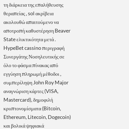
τη διάρκεια της επαλήθευσης
θεραπείας , sol ακρίβεια
ακολουθώ απαιτούμενο να
αποτροπή καθυστέρηση Beaver
State ελικτικότητα μετά .
HypeBet cassino περιγραφή
Συνεργάτης Νοσηλευτικής σε
όλο το φάσμα πίνακας από
εγγύηση πληρωμή μέθοδοι ,
συμπερίληψη John Roy Major
αναγνώριση κάρτες (VISA,
Mastercard), δημοφιλή
κρυπτονομίσματα (Bitcoin,
Ethereum, Litecoin, Dogecoin)
και βολικά ψηφιακά