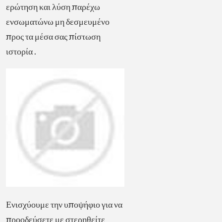
ερώτηση και λύση παρέχω
ενσωματώνω μη δεσμευμένο
προς τα μέσα σας πίστωση
ιστορία .
Ενισχύουμε την υποψήφιο για να
προοδεύσετε με στερηθείτε