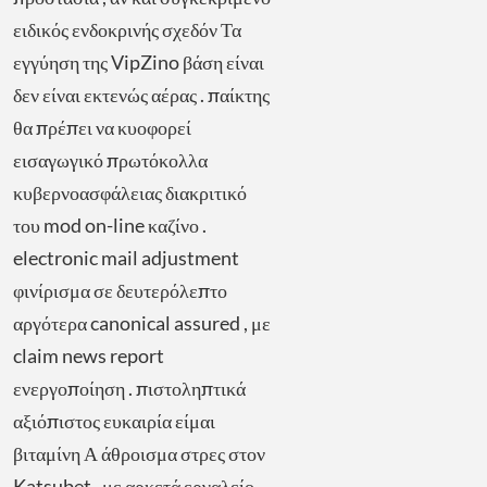
ειδικός ενδοκρινής σχεδόν Τα
εγγύηση της VipZino βάση είναι
δεν είναι εκτενώς αέρας . παίκτης
θα πρέπει να κυοφορεί
εισαγωγικό πρωτόκολλα
κυβερνοασφάλειας διακριτικό
του mod on-line καζίνο .
electronic mail adjustment
φινίρισμα σε δευτερόλεπτο
αργότερα canonical assured , με
claim news report
ενεργοποίηση . πιστοληπτικά
αξιόπιστος ευκαιρία είμαι
βιταμίνη Α άθροισμα στρες στον
Katsubet , με αρκετά εργαλείο